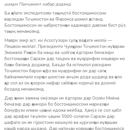
шаҳри Панҷакент хабар доданд.
Ба ҳайати экспедитсияи таҳқиқотӣ бостоншиносони
варзидаи Тоҷикистон ва Фаронса шомил ҳастанд.
Бостоншиносон ин қабристонҳои қадимаро давоми бист рӯз
таҳқиқ менамоянд.
Маври зикр аст, ки Асосгузори сулҳу ваҳдати миллӣ —
Пешвои миллат, Президенти Ҷумҳурии Тоҷикистон муҳтарам
Эмомалӣ Раҳмон ба нақш ва ҷойгоҳи ёдгории беназири
бостоншаҳри Саразм дар таърих ва муаррифии кишвари мо
баҳои баланд додаанд. Баъди ба истиқлол расидани
Тоҷикистон барои ҳифз ва муаррифии он дар сатҳи
байналмилалӣ корҳои шоистае анҷом дода шуданд ва ҳоло
ҳар сол аз он ҳазорон нафар сайёҳони хориҷӣ ва дохилӣ
боздид менамоянд.
Дар ҳамин замина омӯзиши ин ёдгории дар Осиёи Миёна
беназир дар ҳамкорӣ бо бостоншиносони марказҳои
бонуфузи илмии ҷаҳонӣ идома меёбад. Ҳанӯз се сол қабл
дар арафаи таҷлили ҷашни 5500-солагии Саразм дар
шафати он як гӯристони маъмулӣ ва қурғонҳои муҳташам
кашф карда шуданд. Дар натиҷаи ковишҳои бостоншиносӣ