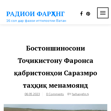
Перейти
к
РАДИОИ ФАРҲАНГ
контенту
ПЕР
НАВ
16 сол дар фазои иттилоотии Ватан
Бостоншиносони
Тоҷикистону Фаронса
қабристонҳои Саразмро
таҳқиқ менамоянд
06.05.2023
0 Comments
BY
farhangfm.tj