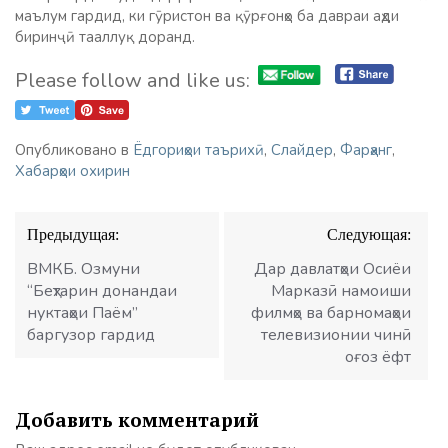
маълум гардид, ки гӯристон ва қӯрғонҳо ба давраи аҳди
биринҷӣ тааллуқ доранд.
Please follow and like us:
Опубликовано в
Ёдгориҳои таърихӣ
,
Слайдер
,
Фарҳанг
,
Хабарҳои охирин
Навигация
Предыдущая:
Следующая:
по
записям
ВМКБ. Озмуни
Дар давлатҳои Осиёи
“Беҳтарин донандаи
Марказӣ намоиши
нуктаҳои Паём”
филмҳо ва барномаҳои
баргузор гардид
телевизионии чинӣ
оғоз ёфт
Добавить комментарий