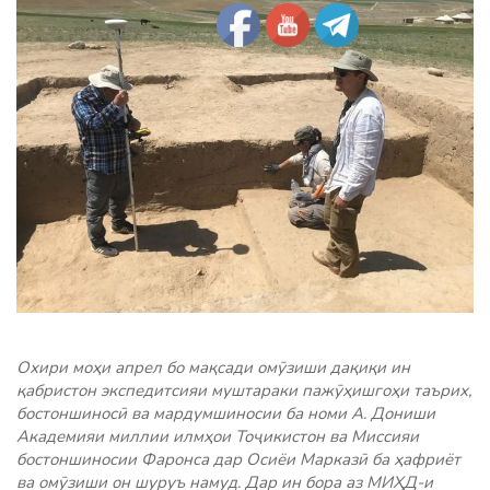
Охири моҳи апрел бо мақсади омӯзиши дақиқи ин
қабристон экспедитсияи муштараки пажӯҳишгоҳи таърих,
бостоншиносӣ ва мардумшиносии ба номи А. Дониши
Академияи миллии илмҳои Тоҷикистон ва Миссияи
бостоншиносии Фаронса дар Осиёи Марказӣ ба ҳафриёт
ва омӯзиши он шуруъ намуд. Дар ин бора аз МИҲД-и