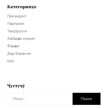
Категорияҳо
Президент
Парлумон
Тандурустӣ
Хабарҳои охирин
Фарҳанг
Дар бораи мо
test
Ҷустуҷӯ
Найти: