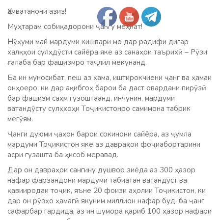
Ҳамватанони азиз!
Муҳтарам собиқадорони ҷангу меҳнат!
Нӯҳуми май мардуми кишвари мо дар радифи дигар
халқҳои сулҳдӯсти сайёра яке аз санаҳои таърихӣ – Рӯзи
ғалаба бар фашизмро таҷлил мекунанд.
Ба ин муносибат, пеш аз ҳама, иштирокчиёни ҷанг ва ҳамаи
онҳоеро, ки дар ақибгоҳ барои ба даст овардани пирӯзӣ
бар фашизм саҳм гузоштаанд, инчунин, мардуми
ватандӯсту сулҳхоҳи Тоҷикистонро самимона табрик
мегӯям.
Ҷанги дуюми ҷаҳон барои сокинони сайёра, аз ҷумла
мардуми Тоҷикистон яке аз давраҳои фоҷиабортарини
асри гузашта ба ҳисоб меравад.
Дар он давраҳои сангину душвор зиёда аз 300 ҳазор
нафар фарзандони мардуми табиатан ватандӯст ва
қавииродаи тоҷик, яъне 20 фоизи аҳолии Тоҷикистон, ки
дар он рӯзҳо ҳамагӣ якуним миллион нафар буд, ба ҷанг
сафарбар гардида, аз ин шумора қариб 100 ҳазор нафари