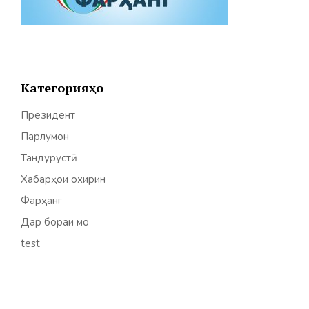
Категорияҳо
Президент
Парлумон
Тандурустӣ
Хабарҳои охирин
Фарҳанг
Дар бораи мо
test