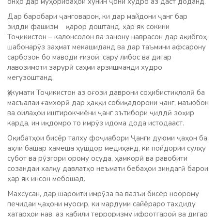
онҳо дар муҳорибаҳои хунин ҷони худро аз даст доданд.
Дар баробари ҷанговарон, ки дар майдони ҷанг бар
зидди фашизм қарор доштанд, ҳар як сокини
Тоҷикистон – калонсолон ва занону наврасон дар ақибгоҳ
шабонарӯз заҳмат мекашиданд ва дар таъмини афсарону
сарбозон бо маводи ғизоӣ, сару либос ва дигар
лавозимоти зарурӣ саҳми арзишманди худро
мегузоштанд.
Ҳукумати Тоҷикистон аз оғози даврони соҳибистиқлолӣ ба
масъалаи ғамхорӣ дар ҳаққи собиқадорони ҷанг, маъюбон
ва оилаҳои иштирокчиёни ҷанг эътибори ҷиддӣ зоҳир
карда, ин иқдомро то имрӯз идома дода истодааст.
Оқибатҳои бисёр талху фоҷиабори Ҷанги дуюми ҷаҳон ба
аҳли башар ҳамеша ҳушдор медиҳанд, ки пойдории сулҳу
субот ва рӯзгори орому осуда, ҳамкорӣ ва равобити
созандаи халқу давлатҳо неъмати бебаҳои зиндагӣ барои
ҳар як инсон мебошад.
Махсусан, дар шароити имрӯза ва вазъи бисёр ноорому
печидаи ҷаҳони муосир, ки мардуми сайёраро таҳдиду
хатарҳои нав, аз қабили терроризму ифротгароӣ ва дигар