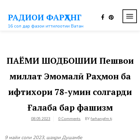
Перейти
к
РАДИОИ ФАРҲАНГ
контенту
ПЕР
НАВ
16 сол дар фазои иттилоотии Ватан
ПАЁМИ ШОДБОШИИ Пешвои
миллат Эмомалӣ Раҳмон ба
ифтихори 78-умин солгарди
Ғалаба бар фашизм
08.05.2023
0 Comments
BY
farhangfm.tj
9 майи соли 2023, шаҳри Душанбе