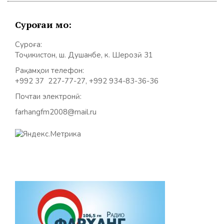
Суроғаи мо:
Суроға:
Тоҷикистон, ш. Душанбе, к. Шерозӣ 31
Рақамҳои телефон:
+992 37 227-77-27, +992 934-83-36-36
Почтаи электронӣ:
farhangfm2008@mail.ru