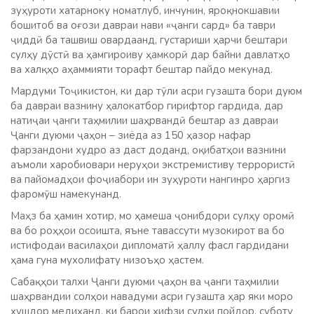
зуҳуроти хатарноку номатлуб, инчунин, яроқнокшавии
бошитоб ва оғози давраи нави «ҷанги сард» ба таври
ҷиддӣ ба ташвиш овардаанд, густариши ҳарчи бештари
сулҳу дӯстӣ ва ҳамгироиву ҳамкорӣ дар байни давлатҳо
ва халқҳо аҳаммияти торафт бештар пайдо мекунад.
Мардуми Тоҷикистон, ки дар тӯли асри гузашта бори дуюм
ба давраи вазнину ҳалокатбор гирифтор гардида, дар
натиҷаи ҷанги таҳмилии шаҳрвандӣ бештар аз давраи
Ҷанги дуюми ҷаҳон – зиёда аз 150 ҳазор нафар
фарзандони худро аз даст доданд, оқибатҳои вазнини
аъмоли харобиовари неруҳои экстремистиву террористӣ
ва пайомадҳои фоҷиабори ин зуҳуроти нангинро ҳаргиз
фаромӯш намекунанд.
Маҳз ба ҳамин хотир, мо ҳамеша ҷонибдори сулҳу оромӣ
ва бо роҳҳои осоишта, яъне тавассути музокирот ва бо
истифодаи василаҳои дипломатӣ ҳаллу фасл гардидани
ҳама гуна мухолифату низоъҳо ҳастем.
Сабақҳои талхи Ҷанги дуюми ҷаҳон ва ҷанги таҳмилии
шаҳрвандии солҳои навадуми асри гузашта ҳар яки моро
ҳушдор медиҳанд, ки барои ҳифзи сулҳи пойдор, суботу