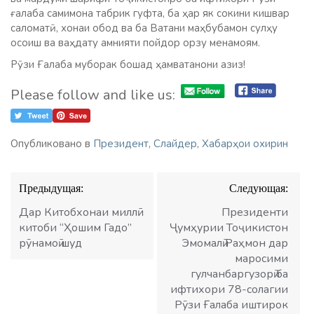
ғалаба самимона табрик гуфта, ба ҳар як сокини кишвар
саломатӣ, хонаи обод ва ба Ватани маҳбубамон сулҳу
осоиш ва ваҳдату амнияти пойдор орзу менамоям.
Рӯзи Ғалаба муборак бошад ҳамватанони азиз!
Please follow and like us:
Опубликовано в
Президент
,
Слайдер
,
Хабарҳои охирин
Навигация
Предыдущая:
Следующая:
по
записям
Дар Китобхонаи миллӣ
Президенти
китоби “Ҳошим Гадо”
Ҷумҳурии Тоҷикистон
рӯнамоӣ шуд
Эмомалӣ Раҳмон дар
маросими
гулчанбаргузорӣ ба
ифтихори 78-солагии
Рӯзи Ғалаба иштирок