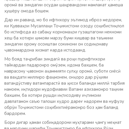
оромӣ ва зиндагии осудаи шаҳрвандони мамлакат ҳамеша
ҳушёру омода бошем.
Дар ин раванд, мо бо ифтихору эътимод иброз медорем,
ки Қувваҳои Мусаллаҳи Тоҷикистони озоду соҳибистиқлол
бо истифода аз сабақу корномаҳои гузаштагони некноми
хеш ба хотири ҳимояи марзу буми кишвар ва таъмини
зиндагии орому осоиштаи сокинони он содиқонаву
ҷавонмардона хизмат карда истодаанд.
Мо бояд таҷрибаи зиндагӣ ва роҳи пурифтихори
тайкардаи падаронро омӯзем, идома бахшем, ба
наврасону ҷавонон аҳаммияти сулҳу оромӣ, суботи сиёсӣ
ва ваҳдати миллиро фаҳмонем, онҳоро дар рӯҳияи
ватандӯстиву ватанпарастӣ ва ҳисси баланди миллӣ тарбия
намоем, иқтидори мудофиавии Ватани азизамонро таҳким
бахшем, ба хотири рушди иқтисодиву иҷтимоии
давлатамон саъю талоши худро дареғ надорем ва нуфузу
обрӯи Тоҷикистони соҳибихтиёрамонро боз ҳам баланд
бардорем.
Бори дигар ҳамаи собиқадорони муҳтарами ҷангу меҳнат
ва мардуми шарифи Тоҷикистонро ба ифтихори Рӯзи