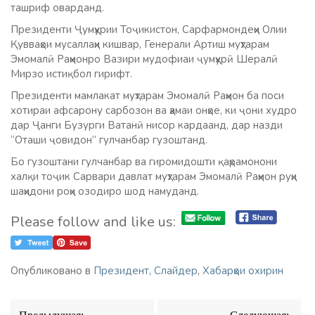
ташриф оварданд.
Президенти Ҷумҳурии Тоҷикистон, Сарфармондеҳи Олии
Қувваҳои мусаллаҳи кишвар, Генерали Артиш муҳтарам
Эмомалӣ Раҳмонро Вазири мудофиаи ҷумҳурӣ Шералӣ
Мирзо истиқбол гирифт.
Президенти мамлакат муҳтарам Эмомалӣ Раҳмон ба поси
хотираи афсарону сарбозон ва ҳамаи онҳое, ки ҷони худро
дар Ҷанги Бузурги Ватанӣ нисор кардаанд, дар назди
“Оташи ҷовидон” гулчанбар гузоштанд.
Бо гузоштани гулчанбар ва гиромидошти қаҳрамонони
халқи тоҷик Сарвари давлат муҳтарам Эмомалӣ Раҳмон руҳи
шаҳидони роҳи озодиро шод намуданд.
Please follow and like us:
Опубликовано в
Президент
,
Слайдер
,
Хабарҳои охирин
Навигация