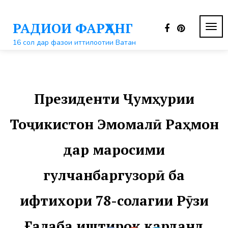
Перейти
к
РАДИОИ ФАРҲАНГ
контенту
ПЕР
НАВ
16 сол дар фазои иттилоотии Ватан
Президенти Ҷумҳурии
Тоҷикистон Эмомалӣ Раҳмон
дар маросими
гулчанбаргузорӣ ба
ифтихори 78-солагии Рӯзи
Ғалаба иштирок карданд