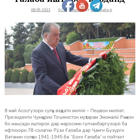
08.05.2023
0 Comments
BY
farhangfm.tj
8 май Асосгузори сулҳу ваҳдати миллӣ – Пешвои миллат,
Президенти Ҷумҳурии Тоҷикистон муҳтарам Эмомалӣ Раҳмон
бо мақсади иштирок дар маросими гулчанбаргузорӣ ба
ифтихори 78-солагии Рӯзи Ғалаба дар Ҷанги Бузурги
Ватании солҳои 1941-1945 ба “Боғи Ғалаба”-и пойтахт