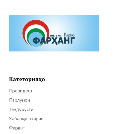
Категорияҳо
Президент
Парлумон
Тандурустӣ
Хабарҳои охирин
Фарҳанг