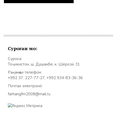
Суроғаи мо:
Суроға:
Тоҷикистон, ш. Душанбе, к. Шерозӣ 31
Рақамҳои телефон:
+992 37 227-77-27, +992 934-83-36-36
Почтаи электронӣ:
farhangfm2008@mail.ru