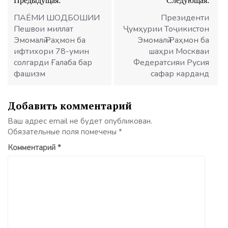
Предыдущая:
Следующая:
по
записям
ПАЁМИ ШОДБОШИИ
Президенти
Пешвои миллат
Ҷумҳурии Тоҷикистон
Эмомалӣ Раҳмон ба
Эмомалӣ Раҳмон ба
ифтихори 78-умин
шаҳри Москваи
солгарди Ғалаба бар
Федератсияи Русия
фашизм
сафар карданд
Добавить комментарий
Ваш адрес email не будет опубликован.
Обязательные поля помечены
*
Комментарий
*