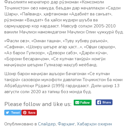
Фаъолияти меҳнатиро дар рӯзномаи «Комсомоли
Тоҷикистон» оғоз намуда, баъдан дар маҷаллаҳои «Садои
Шарқ», «Пайванд», ҳафтаномаи «Адабиёт ва санъат»,
рӯзномаи «Ваҳдат» ба ҳайси мудири шуъба ва
сармуҳаррир кор кардааст. Мавсуф солҳои 2005-2010
вакили Маҷлиси намояндагони Маҷлиси Олии ҷумҳурӣ буд.
«Фасли оғоз», «Оинаи ташна», «Туву хубиву раъноӣ»,
«Сафина», «Шоиру шеъре агар ҳаст…», «Оғӯши саршор»,
«Аз барои Гулизор», «Девори сабз», «Дарёи кӯча»,
«Борони бесаранҷом», «Се кулчаи танӯрӣ» номгӯи
маҷмӯаҳои шеърии Гулназар маҳсуб меёбанд.
Шоир барои маҷмӯаи ашъори бачагонаи «Се кулчаи
танӯрӣ» сазовори мукофоти давлатии Тоҷикистон ба номи
Абӯабдуллоҳи Рӯдакӣ (1995) гардидааст. Дили шоир 13
августи соли 2020 аз тапиш боз монда буд.
Please follow and like us:
Опубликовано в
Слайдер
,
Фарҳанг
,
Хабарҳои охирин