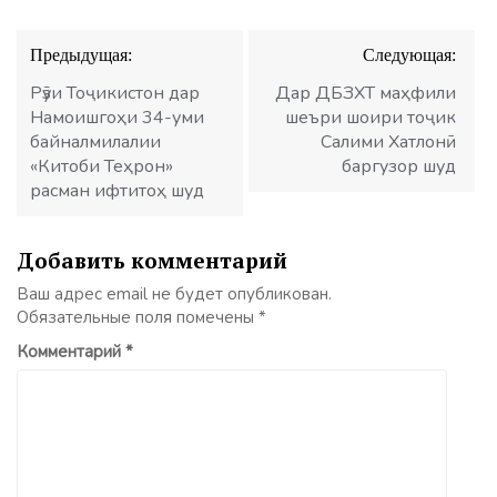
Навигация
Предыдущая:
Следующая:
по
записям
Рӯзи Тоҷикистон дар
Дар ДБЗХТ маҳфили
Намоишгоҳи 34-уми
шеъри шоири тоҷик
байналмилалии
Салими Хатлонӣ
«Китоби Теҳрон»
баргузор шуд
расман ифтитоҳ шуд
Добавить комментарий
Ваш адрес email не будет опубликован.
Обязательные поля помечены
*
Комментарий
*