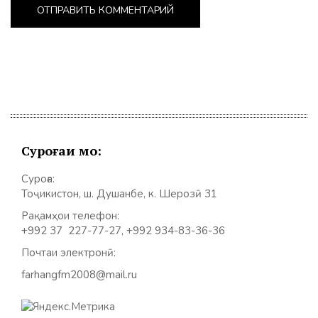
Суроғаи мо:
Суроға:
Тоҷикистон, ш. Душанбе, к. Шерозӣ 31
Рақамҳои телефон:
+992 37 227-77-27, +992 934-83-36-36
Почтаи электронӣ:
farhangfm2008@mail.ru