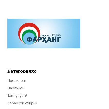
Категорияҳо
Президент
Парлумон
Тандурустӣ
Хабарҳои охирин