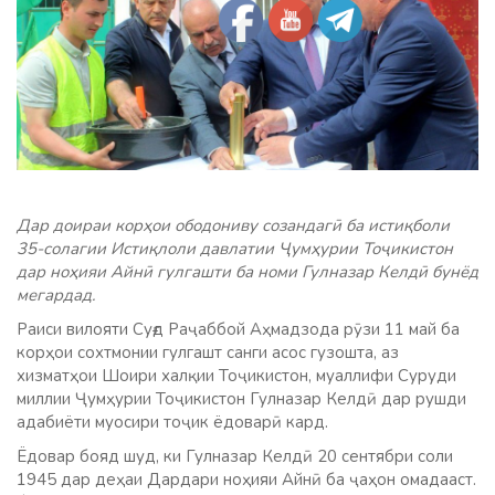
Дар доираи корҳои ободониву созандагӣ ба истиқболи
35-солагии Истиқлоли давлатии Ҷумҳурии Тоҷикистон
дар ноҳияи Айнӣ гулгашти ба номи Гулназар Келдӣ бунёд
мегардад.
Раиси вилояти Суғд Раҷаббой Аҳмадзода рӯзи 11 май ба
корҳои сохтмонии гулгашт санги асос гузошта, аз
хизматҳои Шоири халқии Тоҷикистон, муаллифи Суруди
миллии Ҷумҳурии Тоҷикистон Гулназар Келдӣ дар рушди
адабиёти муосири тоҷик ёдоварӣ кард.
Ёдовар бояд шуд, ки Гулназар Келдӣ 20 сентябри соли
1945 дар деҳаи Дардари ноҳияи Айнӣ ба ҷаҳон омадааст.