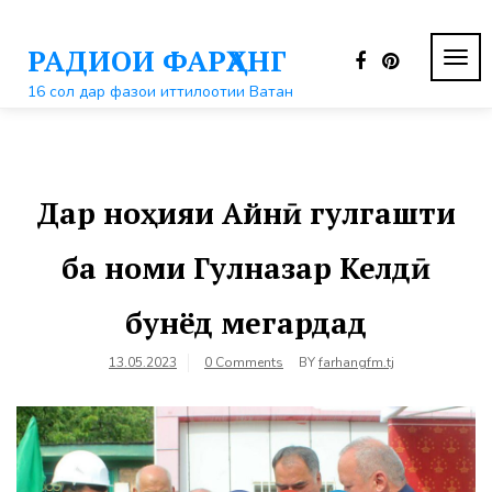
Перейти
к
РАДИОИ ФАРҲАНГ
контенту
ПЕР
НАВ
16 сол дар фазои иттилоотии Ватан
Дар ноҳияи Айнӣ гулгашти
ба номи Гулназар Келдӣ
бунёд мегардад
13.05.2023
0 Comments
BY
farhangfm.tj