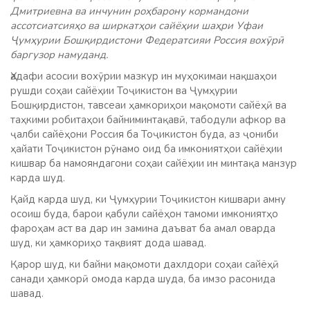
Дмитриевна ва инчунин роҳбарону кормандони
ассотсиатсияҳо ва ширкатҳои сайёҳии шаҳри Уфаи
Ҷумҳурии Бошқирдистони Федератсияи Россия вохӯрӣ
баргузор намуданд.
Ҳадафи асосии вохӯрии мазкур ин муҳокимаи нақшаҳои
рушди соҳаи сайёҳии Тоҷикистон ва Ҷумҳурии
Бошқирдистон, тавсеаи ҳамкориҳои мақомоти сайёҳӣ ва
таҳкими робитаҳои байниминтақавӣ, табодули афкор ва
ҷалби сайёҳони Россия ба Тоҷикистон буда, аз ҷониби
ҳайати Тоҷикистон рӯнамо оид ба имкониятҳои сайёҳии
кишвар ба намояндагони соҳаи сайёҳии ин минтақа манзур
карда шуд.
Қайд карда шуд, ки Ҷумҳурии Тоҷикистон кишвари амну
осоиш буда, барои қабули сайёҳон тамоми имкониятҳо
фароҳам аст ва дар ин замина даъват ба амал оварда
шуд, ки ҳамкориҳо тақвият дода шавад.
Қарор шуд, ки байни мақомоти дахлдори соҳаи сайёҳӣ
санади ҳамкорӣ омода карда шуда, ба имзо расонида
шавад.