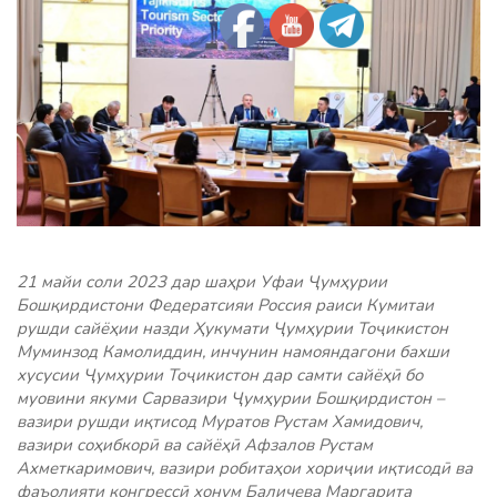
21 майи соли 2023 дар шаҳри Уфаи Ҷумҳурии
Бошқирдистони Федератсияи Россия раиси Кумитаи
рушди сайёҳии назди Ҳукумати Ҷумҳурии Тоҷикистон
Муминзод Камолиддин, инчунин намояндагони бахши
хусусии Ҷумҳурии Тоҷикистон дар самти сайёҳӣ бо
муовини якуми Сарвазири Ҷумҳурии Бошқирдистон –
вазири рушди иқтисод Муратов Рустам Хамидович,
вазири соҳибкорӣ ва сайёҳӣ Афзалов Рустам
Ахметкаримович, вазири робитаҳои хориҷии иқтисодӣ ва
фаъолияти конгрессӣ хонум Баличева Маргарита