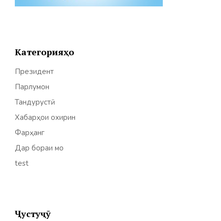
Категорияҳо
Президент
Парлумон
Тандурустӣ
Хабарҳои охирин
Фарҳанг
Дар бораи мо
test
Ҷустуҷӯ