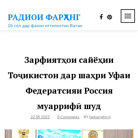
Перейти
к
РАДИОИ ФАРҲАНГ
контенту
ПЕР
НАВ
16 сол дар фазои иттилоотии Ватан
Зарфиятҳои сайёҳии
Тоҷикистон дар шаҳри Уфаи
Федератсияи Россия
муаррифӣ шуд
22.05.2023
0 Comments
BY
farhangfm.tj