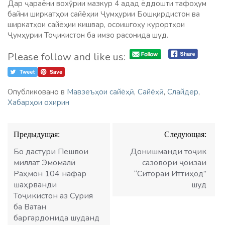
Дар ҷараёни вохӯрии мазкур 4 адад ёддошти тафоҳум
байни ширкатҳои сайёҳии Ҷумҳурии Бошқирдистон ва
ширкатҳои сайёҳии кишвар, осоишгоҳу курортҳои
Ҷумҳурии Тоҷикистон ба имзо расонида шуд.
Please follow and like us:
Опубликовано в
Мавзеъҳои сайёҳӣ
,
Сайёҳӣ
,
Слайдер
,
Хабарҳои охирин
Навигация
Предыдущая:
Следующая:
по
записям
Бо дастури Пешвои
Донишманди тоҷик
миллат Эмомалӣ
сазовори ҷоизаи
Раҳмон 104 нафар
“Ситораи Иттиҳод”
шаҳрванди
шуд
Тоҷикистон аз Сурия
ба Ватан
баргардонида шуданд