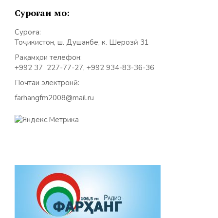
Суроғаи мо:
Суроға:
Тоҷикистон, ш. Душанбе, к. Шерозӣ 31
Рақамҳои телефон:
+992 37 227-77-27, +992 934-83-36-36
Почтаи электронӣ:
farhangfm2008@mail.ru