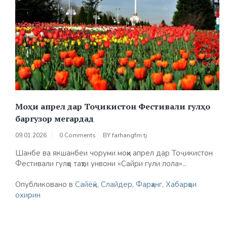
Моҳи апрел дар Тоҷикистон Фестивали гулҳо
баргузор мегардад
09.01.2026
0 Comments
BY
farhangfm.tj
Шанбе ва якшанбеи чоруми моҳи апрел дар Тоҷикистон
Фестивали гулҳо таҳти унвони «Сайри гули лола»...
Опубликовано в
Сайёҳӣ
,
Слайдер
,
Фарҳанг
,
Хабарҳои
охирин