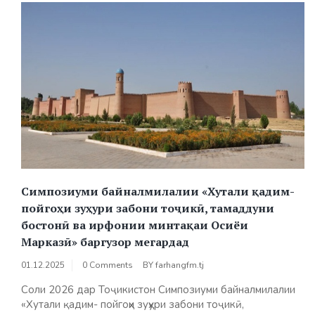
Симпозиуми байналмилалии «Хутали қадим-
пойгоҳи зуҳури забони тоҷикӣ, тамаддуни
бостонӣ ва ирфонии минтақаи Осиёи
Марказӣ» баргузор мегардад
01.12.2025
0 Comments
BY
farhangfm.tj
Соли 2026 дар Тоҷикистон Симпозиуми байналмилалии
«Хутали қадим- пойгоҳи зуҳури забони тоҷикӣ,