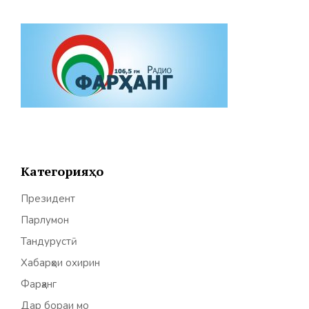
Категорияҳо
Президент
Парлумон
Тандурустӣ
Хабарҳои охирин
Фарҳанг
Дар бораи мо