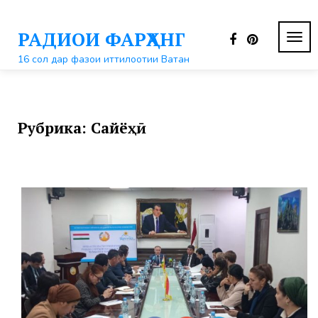
Перейти
к
РАДИОИ ФАРҲАНГ
контенту
ПЕР
НАВ
16 сол дар фазои иттилоотии Ватан
Рубрика:
Сайёҳӣ