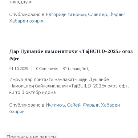
тамаддуни...
Опубликовано в
Ёдгориҳои таърихӣ
,
Слайдер
,
Фарҳанг
,
Хабарҳои охирин
Дар Душанбе намоишгоҳи «TajBUILD-2025» оғоз
ёфт
01.10.2025
0 Comments
BY
farhangfm.tj
Имрӯз дар пойтахти мамлакат-шаҳри Душанбе
Намоишгоҳи байналмилалии «TajBUILD-2025» оғоз ёфт,
ки то 3 октябр идома...
Опубликовано в
Иҷтимоъ
,
Сайёҳӣ
,
Фарҳанг
,
Хабарҳои
охирин
Навигация
Предыдущие записи