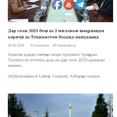
Дар соли 2025 беш аз 2 миллион шаҳрванди
хориҷӣ аз Тоҷикистон боздид намудаанд
05.02.2026
0 Comments
BY
farhangfm.tj
Кумитаи рушди сайёҳии назди Ҳукумати Ҷумҳурии
Тоҷикистон иттилоъ дод, ки дар соли 2025 шумораи
умумии...
Опубликовано в
Сайёҳӣ
,
Слайдер
,
Хабарҳои охирин