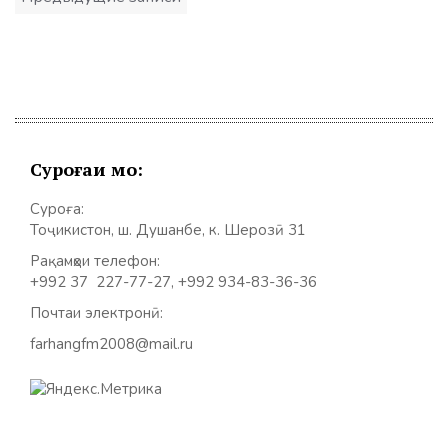
по
записям
Суроғаи мо:
Суроға:
Тоҷикистон, ш. Душанбе, к. Шерозӣ 31
Рақамҳои телефон:
+992 37 227-77-27, +992 934-83-36-36
Почтаи электронӣ:
farhangfm2008@mail.ru