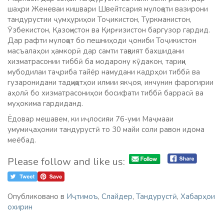
шаҳри Женеваи кишвари Швейтсария мулоқоти вазирони
тандурустии ҷумҳуриҳои Тоҷикистон, Туркманистон,
Ӯзбекистон, Қазоқистон ва Қирғизистон баргузор гардид.
Дар рафти мулоқот бо пешниҳоди ҷониби Тоҷикистон
масъалаҳои ҳамкорӣ дар самти тақвият бахшидани
хизматрасонии тиббӣ ба модарону кӯдакон, тариқи
мубодилаи таҷриба тайёр намудани кадрҳои тиббӣ ва
гузаронидани тадқиқотҳои илмии якҷоя, инчунин фарогирии
аҳолӣ бо хизматрасониҳои босифати тиббӣ баррасӣ ва
муҳокима гардиданд.
Ёдовар мешавем, ки иҷлосияи 76-уми Маҷмааи
умумиҷаҳонии тандурустӣ то 30 майи соли равон идома
меёбад.
Please follow and like us:
Опубликовано в
Иҷтимоъ
,
Слайдер
,
Тандурустӣ
,
Хабарҳои
охирин