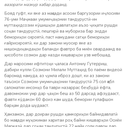
вазорати мазкур хабар доданд.
Бояд гуфт, ки яке аз мақсади асосии баргузории иҷлосияи
76-уми Маҷмааи умумиҷаҳонии тандурустӣ-ин
муттаҳидсозии кӯшишҳои давлатҳои аъзо ҷиҳати рушди
соҳаи тандурустӣ, пешгирӣ ва мубориза бар зидди
бемориҳои сироятӣ, паст намудани сатҳи бемориҳои
ғайрисироятӣ, ки дар замони муосир яке аз
нишондиҳандаҳои баланди фавтро ба миён овардаанд ва
ҳисоботи созмон дар назди кишварҳои узв мебошад.
Дар маросими ифтитоҳи ҷаласа Антониу Гутерриш,
дабири кулли Созмони Милали Муттаҳид бо паёми видеоӣ
баромад намуда, аз ҷумла иброз дошт, ки аз замони
таъсиси Созмони умумиҷаҳонии тандурустӣ 75 сол қабл
саломатии инсонҳо ба таври назаррас беҳбудӣ ёфта,
давомнокии умр дар ҷаҳон беш аз 50 дарсад афзудааст,
фавти кӯдакон 60 фоиз кам шуда, бемории гулафшон
барҳам дода шудааст.
Ҳамзамон, дар доираи рушди ҳамкориҳои байнидавлатӣ
бо мақсади муҳокимаи харитаи роҳ байни кишварҳои Осиёи
Марказӣ дар соҳаи тандурустӣ 22 майи соли равон дар