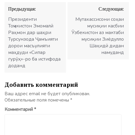
Навигация
Предыдущая:
Следующая:
по
записям
Президенти
Мутахассисони соҳаи
Тоҷикистон Эмомалӣ
мусиқии касбии
Раҳмон дар шаҳри
Ӯзбекистон аз мактаби
Турсунзода Ҷамъияти
мусиқии Зиёдулло
дорои масъулияти
Шаҳидӣ дидан
маҳдуди «Сипар
намуданд
гурӯҳ»-ро ба истифода
доданд
Добавить комментарий
Ваш адрес email не будет опубликован.
Обязательные поля помечены
*
Комментарий
*