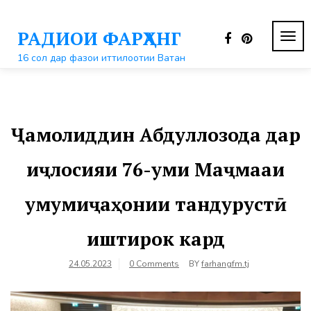
Перейти
к
РАДИОИ ФАРҲАНГ
контенту
ПЕР
НАВ
16 сол дар фазои иттилоотии Ватан
Ҷамолиддин Абдуллозода дар
иҷлосияи 76-уми Маҷмааи
умумиҷаҳонии тандурустӣ
иштирок кард
24.05.2023
0 Comments
BY
farhangfm.tj