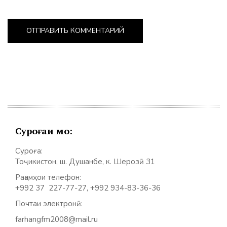
Суроғаи мо:
Суроға:
Тоҷикистон, ш. Душанбе, к. Шерозӣ 31
Рақамҳои телефон:
+992 37 227-77-27, +992 934-83-36-36
Почтаи электронӣ:
farhangfm2008@mail.ru