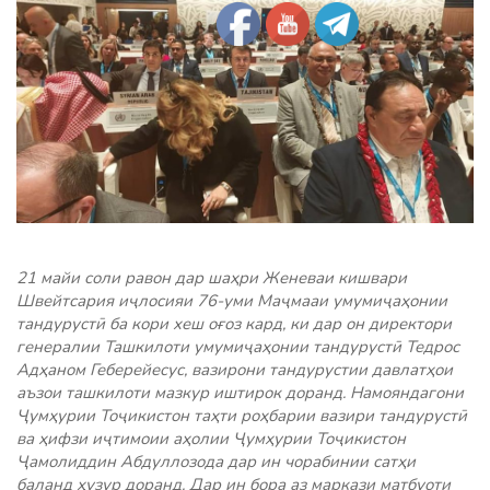
21 майи соли равон дар шаҳри Женеваи кишвари
Швейтсария иҷлосияи 76-уми Маҷмааи умумиҷаҳонии
тандурустӣ ба кори хеш оғоз кард, ки дар он директори
генералии Ташкилоти умумиҷаҳонии тандурустӣ Тедрос
Адҳаном Геберейесус, вазирони тандурустии давлатҳои
аъзои ташкилоти мазкур иштирок доранд. Намояндагони
Ҷумҳурии Тоҷикистон таҳти роҳбарии вазири тандурустӣ
ва ҳифзи иҷтимоии аҳолии Ҷумҳурии Тоҷикистон
Ҷамолиддин Абдуллозода дар ин чорабинии сатҳи
баланд ҳузур доранд. Дар ин бора аз маркази матбуоти