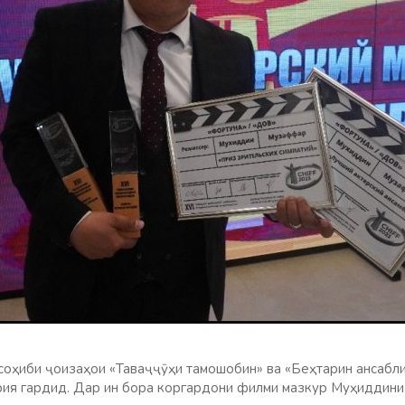
соҳиби ҷоизаҳои «Таваҷҷӯҳи тамошобин» ва «Беҳтарин ансабли
рия гардид. Дар ин бора коргардони филми мазкур Муҳиддин