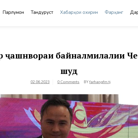
Парлумон
Тандурустӣ
Хабарҳои охирин
Фарҳанг
Дар
р ҷашнвораи байналмилалии Чеб
шуд
02.06.2023
0 Comments
BY
farhangfm.tj