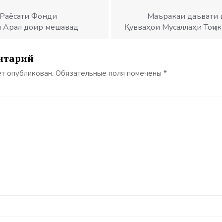
 Раёсати Фонди
Маъракаи даъвати 
и Арал доир мешавад
Қувваҳои Мусаллаҳи Тоҷик
нтарий
ет опубликован.
Обязательные поля помечены
*