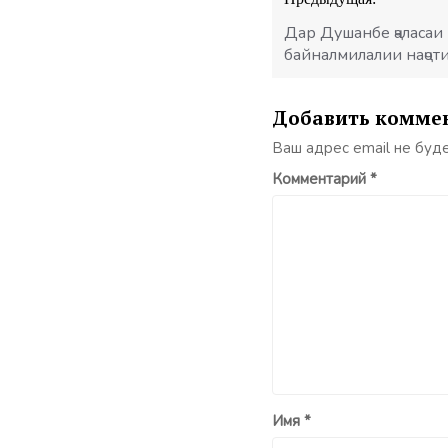
по
записям
Дар Душанбе ҷаласаи
байналмилалии наҷот
Добавить комме
Ваш адрес email не буд
Комментарий
*
Имя
*