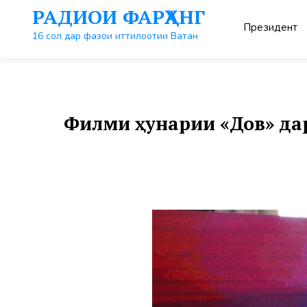
Перейти
РАДИОИ ФАРҲАНГ
к
Президент
контенту
16 сол дар фазои иттилоотии Ватан
Филми ҳунарии «Дов» да