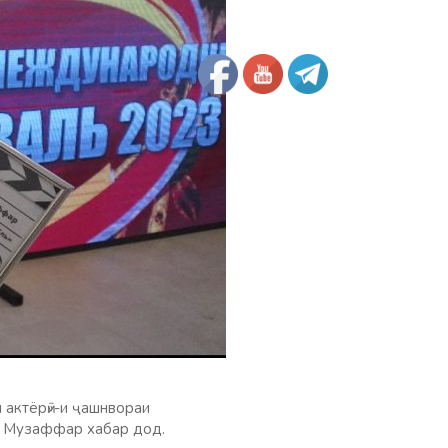
 актёрӣ»-и ҷашнвораи
и Музаффар хабар дод.