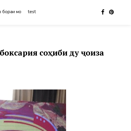
 бораи мо
test
оксария соҳиби ду ҷоиза