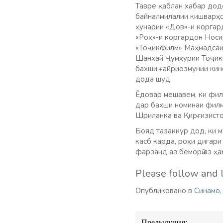
Тавре қаблан хабар дод
байналмилалии кишварҳо
ҳунарии «Дов»-и коргар
«Роҳ»-и коргардон Носи
«Тоҷикфилм» Маҳмадсаи
Шанхай Ҷумҳурии Тоҷики
бахши ғайриозмунии кин
дода шуд.
Ёдовар мешавем, ки фил
дар бахши номинаи филм
Шриланка ва Қирғизисто
Бояд тазаккур дод, ки м
касб карда, роҳи дигар
фарзанд аз беморӣ аз ҳ
Please follow and l
Опубликовано в
Синамо
Навигация
Предыдущая: