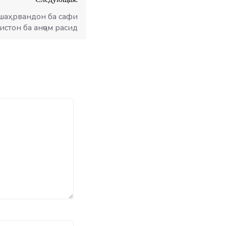
шаҳрвандон ба сафи
истон ба анҷом расид