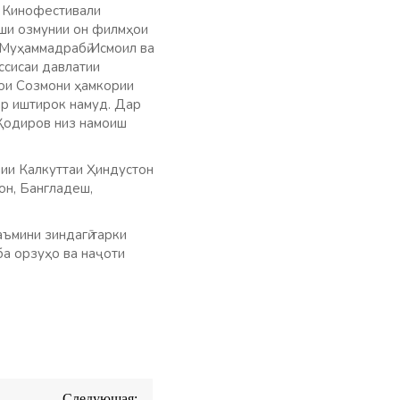
н Кинофестивали
ши озмунии он филмҳои
Муҳаммадрабӣ Исмоил ва
ссисаи давлатии
ои Созмони ҳамкории
ар иштирок намуд. Дар
Қодиров низ намоиш
ии Калкуттаи Ҳиндустон
он, Бангладеш,
ъмини зиндагӣ тарки
а орзуҳо ва наҷоти
Следующая: