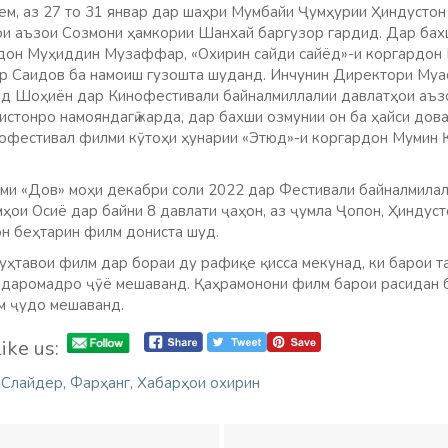
ем, аз 27 то 31 январ дар шаҳри Мумбайи Ҷумҳурии Ҳиндусто
и аъзои Созмони ҳамкории Шанхай баргузор гардид. Дар бах
дон Муҳиддин Музаффар, «Охирин сайди сайёд»-и коргардон 
р Саидов ба намоиш гузошта шуданд. Инчунин Директори Муа
д Шоҳиён дар Кинофестивали байналмиллалии давлатҳои аъз
стонро намояндагӣ карда, дар бахши озмунии он ба ҳайси дов
офестивал филми кӯтоҳи ҳунарии «Этюд»-и коргардон Мумин 
ми «Дов» моҳи декабри соли 2022 дар Фестивали байналмилал
ҳои Осиё дар байни 8 давлати ҷаҳон, аз ҷумла Ҷопон, Ҳиндуст
н беҳтарин филм дониста шуд.
уҳтавои филм дар бораи ду рафиқе қисса мекунад, ки барои та
и даромадро ҷӯё мешаванд. Қаҳрамонони филм барои расидан б
ам ҷудо мешаванд.
ike us:
,
Слайдер
,
Фарҳанг
,
Хабарҳои охирин