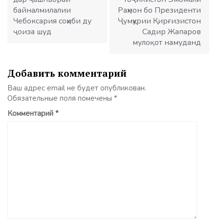
байналмилалии
Раҳмон бо Президенти
Чебоксария соҳиби ду
Ҷумҳурии Қирғизистон
ҷоиза шуд
Садир Жапаров
мулоқот намуданд
Добавить комментарий
Ваш адрес email не будет опубликован.
Обязательные поля помечены
*
Комментарий
*