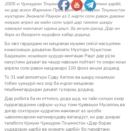
2005-и Ҷумҳурии
Тоҷикистон ба хизмати ҳатмии ҳарбӣ,
ки дар асоси Фармони Президенти Ҷумҳурии
Тоҷикистон
муҳтарам
Эмомалӣ Раҳмон аз 1 марти соли равон давоми
моҳҳои апрел ва майи соли ҷорӣ
дар тамоми шаҳру
навоҳии мамлакат идома дошт, ба анҷом расид. Дар ин
бора аз Вазорати мудофиа хабар доданд.
Бо оғоз гардидани ин маъракаи муҳими сиёсӣ масъулини
комиссияҳои даъватии Вилояти Мухтори Кӯҳистони
Бадахшон, ноҳияҳои ҳудуди минтақаи Рашт дар рӯзи
нахустини даъват ва чаҳор навоҳии пойтахт то охири моҳи
апрели соли равон маъракаро 100 фоиз анҷом доданд.
То 31 май вилоятҳои Суғду Хатлон ва шаҳру ноҳияҳои
тобеи ҷумҳурӣ низ оид ба иҷрои маъракаи
пешбинигардидаи даъват гузориш доданд.
Дар робита ба ин иттилоъ дода шуд, ки тайи солҳои охир
пуррагардонии сафҳои ҷузъу томи Қувваҳои Мусаллаҳ ва
дигар сохторҳои қудратии мамлакат аз ҳисоби
ҷавонписарони матиниродаву ватандӯст, ки дар доираи
талаботи Қонуни Ҷумҳурии Тоҷикистон «Дар бораи
уҳдадории ҳарбӣ ва хизмати ҳарбӣ» бо гирифтани