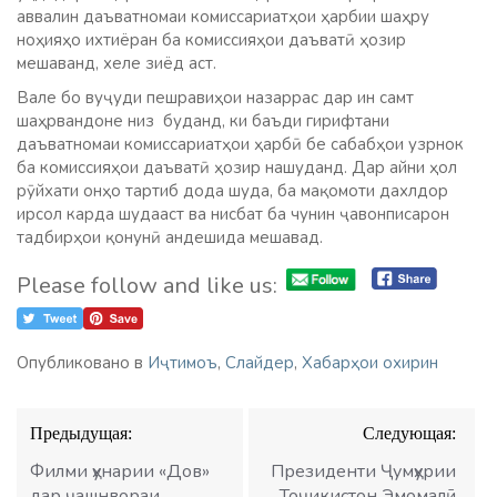
аввалин даъватномаи комиссариатҳои ҳарбии шаҳру
ноҳияҳо ихтиёран ба комиссияҳои даъватӣ ҳозир
мешаванд, хеле зиёд аст.
Вале бо вуҷуди пешравиҳои назаррас дар ин самт
шаҳрвандоне низ буданд, ки баъди гирифтани
даъватномаи комиссариатҳои ҳарбӣ бе сабабҳои узрнок
ба комиссияҳои даъватӣ ҳозир нашуданд. Дар айни ҳол
рӯйхати онҳо тартиб дода шуда, ба мақомоти дахлдор
ирсол карда шудааст ва нисбат ба чунин ҷавонписарон
тадбирҳои қонунӣ андешида мешавад.
Please follow and like us:
Опубликовано в
Иҷтимоъ
,
Слайдер
,
Хабарҳои охирин
Навигация
Предыдущая:
Следующая:
по
записям
Филми ҳунарии «Дов»
Президенти Ҷумҳурии
дар ҷашнвораи
Тоҷикистон Эмомалӣ