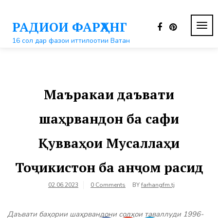
Перейти
к
РАДИОИ ФАРҲАНГ
контенту
ПЕР
НАВ
16 сол дар фазои иттилоотии Ватан
Маъракаи даъвати
шаҳрвандон ба сафи
Қувваҳои Мусаллаҳи
Тоҷикистон ба анҷом расид
02.06.2023
0 Comments
BY
farhangfm.tj
Даъвати баҳории шаҳрвандони солҳои таваллуди 1996-