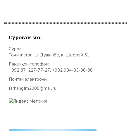
Суроғаи мо:
Суроға:
Тоҷикистон, ш. Душанбе, к. Шерозӣ 31
Рақамҳои телефон:
+992 37 227-77-27, +992 934-83-36-36
Почтаи электронӣ:
farhangfm2008@mail.ru