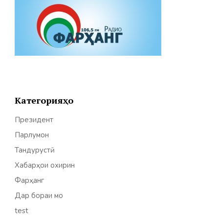
Категорияҳо
Президент
Парлумон
Тандурустӣ
Хабарҳои охирин
Фарҳанг
Дар бораи мо
test