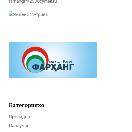
farhangfm2008@mail.ru
Категорияҳо
Президент
Парлумон