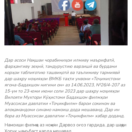
Дар асоси Нақшаи чорабиниҳои илмиву маърифатӣ,
фарҳангиву зеҳнӣ, тандурустию варзишӣ ва бурдани
корҳои таблиғотию ташвиқотӣ ва таълимиву тармиявӣ
дар шаҳру ноҳияҳои ВМКБ таҳти унвони «Тоҷикистони
ягона-Бадахшон нигини он» аз 14.06.2023, №26/4-207 аз
15-ум то 23-юми июни соли 2023 дар шаҳру ноҳияҳои
Вилояти Мухтори Кӯҳистони Бадахшон филмҳои
Муассисаи давлатии «Тоҷикфилм» барои сокинон ва
алоқамандони синамо намоиш дода мешаванд. Дар ин
бора аз Муассисаи давлатии «Тоҷикфилм» хабар доданд.
Намоиши филмҳо аз ноҳияи Дарвоз оғоз гардида, дар шаҳри
Хоруғ ҷамъбаст карда мешавад.