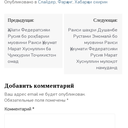
Опубликовано в
Слайдер
,
Фарҳанг
,
Хабарҳои охирин
Навигация
Предыдущая:
Следующая:
по
записям
Ҳайати Федератсияи
Раиси шаҳри Душанбе
Русия бо роҳбарии
Рустами Эмомалӣ бо
муовини Раиси Ҳукумат
муовини Раиси
Марат Хуснуллин ба
Ҳукумати Федератсияи
Ҷумҳурии Тоҷикистон
Русия Марат
омад
Хуснуллин мулоқот
намуданд
Добавить комментарий
Ваш адрес email не будет опубликован.
Обязательные поля помечены
*
Комментарий
*