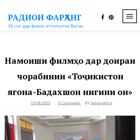
Перейти
к
РАДИОИ ФАРҲАНГ
контенту
ПЕР
НАВ
16 сол дар фазои иттилоотии Ватан
Намоиши филмҳо дар доираи
чорабинии «Тоҷикистон
ягона-Бадахшон нигини он»
19.06.2023
0 Comments
BY
farhangfm.tj