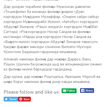
Дар доираи чорабинӣ филмҳои Муассисаи давлатии
«Тоҷикфилм» ба монанди филмҳои ҳунарии «Дов»
коргардон Муҳиддини Музаффар, «Охирин сайди сайёд»
коргардон Муҳаммадрабӣ Исмоил, «Автобус» коргардон
Абдулҳай Зокиров, «Рақси зиндагӣ» коргардон Муҳаббат
Сатторӣ, «Роҳ» коргардон Носир Саидов ва филмҳои
мустанади «Марди роҳ» коргардон Носир Саидов ва
«Ваҳдати миллӣ» коргардон Абдулҳай Зокиров тавассути
Қасрҳои фарҳанг манзури сокинони Вилояти Мухтори
Кӯхистони Бадахшон гардонида мешаванд.
Аллакай, намоиши филмҳо дар ноҳияҳои Дарвоз, Ванҷ,
Рӯшон, Шуғнон ба роҳ монда шуд ва алоқамандони синамо
аз филмҳои миллӣ бархурдор гардиданд.
Дар идома, дар ноҳияҳои Роштқалъа, Ишкошим, Мурғоб ва
шаҳри Хоруғ намоиши филмҳо доир карда мешаванд.
Please follow and like us: