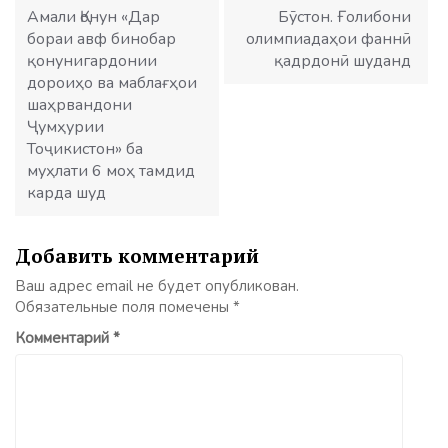
записям
Амали Қонун «Дар
Бӯстон. Ғолибони
бораи авф бинобар
олимпиадаҳои фаннӣ
қонунигардонии
қадрдонӣ шуданд
дороиҳо ва маблағҳои
шаҳрвандони
Ҷумҳурии
Тоҷикистон» ба
муҳлати 6 моҳ тамдид
карда шуд
Добавить комментарий
Ваш адрес email не будет опубликован.
Обязательные поля помечены
*
Комментарий
*