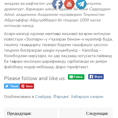
зиндаҳо ва рафтагон» романи нависанда, тарҷумон,
драматург, барандаи ҷоизаи адабии ба номи Садриддин
Айнӣ, академики Академияи мусаввирии Тоҷикистон
Абдуғаффор Абдуҷабборро бо теъдоди 1000 нусха
интишор намуд.
Асари мазкур идомаи мантиқию маънавӣ ва қисми интиҳоии
повестҳои «Зоопарк»-у «Ҷазираи беном»-и муаллиф буда,
таҳлилу таҳқиқ, дарку тасвири бадеии саҳифаҳои ҳассоси
таърихи бисёрасраи шаҳри куҳанбунёд – Канобад –
Конибодоми имрӯзаро, ки ҳар лаҳзааш ногусаста пайванд
ба тақдири инсонҳои шарафманду сарбаланди ин диёри
файзбору нодир мебошад, фаро гирифтааст.
Please follow and like us:
Опубликовано в
Слайдер
,
Фарҳанг
,
Хабарҳои охирин
Навигация
Предыдущая:
Следующая:
по