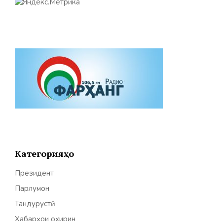
Категорияҳо
Президент
Парлумон
Тандурустӣ
Хабарҳои охирин