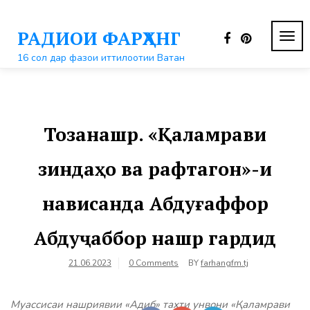
Перейти
к
РАДИОИ ФАРҲАНГ
контенту
ПЕР
НАВ
16 сол дар фазои иттилоотии Ватан
Тозанашр. «Қаламрави
зиндаҳо ва рафтагон»-и
нависанда Абдуғаффор
Абдуҷаббор нашр гардид
21.06.2023
0 Comments
BY
farhangfm.tj
Муассисаи нашриявии «Адиб» таҳти унвони «Қаламрави