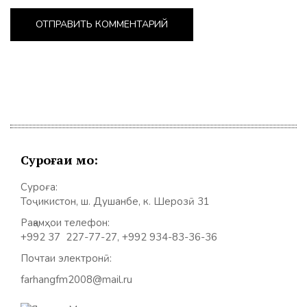
Суроғаи мо:
Суроға:
Тоҷикистон, ш. Душанбе, к. Шерозӣ 31
Рақамҳои телефон:
+992 37 227-77-27, +992 934-83-36-36
Почтаи электронӣ:
farhangfm2008@mail.ru