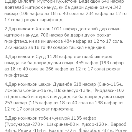
1.Дар Вилояти Мухтори Куҳистони Бадахшон 640 нафар
довталаб иштирок намуд, ки ба даври дуюми озмун 342
нафар (108 нафар аз 18 то 40 сола ва 234 нафар аз 12 то
17 сола ) роҳхат гирифтанд;
2.Дар вилояти Хатлон 1021 нафар довталаб дар озмун
иштирок намуда, 706 нафар ба даври дуюм роҳхат
гирифтанд, ки аз ин шумора 484 нафар аз 12 то 17 сола,
222 нафар аз 18 то 40 соларо ташкил медиҳанд.
3.Дар вилояти Суғд 1128 нафар довталаб иштирок
намуда, ки ба даври дуюми озмун 459 нафар (193 нафар
аз 18 то 40 сола ва 266 нафар аз 12 то 17 сола) роҳхат
гирифтанд;
4.Дар ноҳияҳои шаҳри Душанбе 518 нафар (Сино-115н.,
Исмоили Сомонӣ-167н., Шоҳмансур-134н., Фирдавсӣ-102
н.) довталаб иштирок намуданд, ки ба даври дуюми озмун
253 нафар (115 нафар аз 18 то 40 сола ва 138 нафар аз
12 то 17 сола) роҳхат гирифтанд;
5.Дар ноҳияҳои тобеи ҷумҳурӣ 1135 нафар
(Турсунзода-270 н., Шаҳринав-80 н., Ҳисор-120 н., Варзоб
-65 н., Рӯдакӣ -154 н., Ваҳдат -72 н., Файзобод -82 н., Роғун