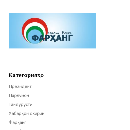
Категорияҳо
Президент
Парлумон
Тандурустӣ
Хабарҳои охирин
Фарҳанг