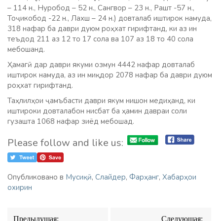
– 114 н., Нуробод – 52 н., Сангвор – 23 н., Рашт -57 н.,
Тоҷикобод -22 н., Лахш – 24 н.) довталаб иштирок намуда,
318 нафар ба даври дуюм роҳхат гирифтанд, ки аз ин
теъдод 211 аз 12 то 17 сола ва 107 аз 18 то 40 сола
мебошанд.
Ҳамагӣ дар даври якуми озмун 4442 нафар довталаб
иштирок намуда, аз ин миқдор 2078 нафар ба даври дуюм
роҳхат гирифтанд.
Таҳлилҳои ҷамъбасти даври якум нишон медиҳанд, ки
иштироки довталабон нисбат ба ҳамин давраи соли
гузашта 1068 нафар зиёд мебошад.
Please follow and like us:
Опубликовано в
Мусиқӣ
,
Слайдер
,
Фарҳанг
,
Хабарҳои
охирин
Навигация
Предыдущая:
Следующая: