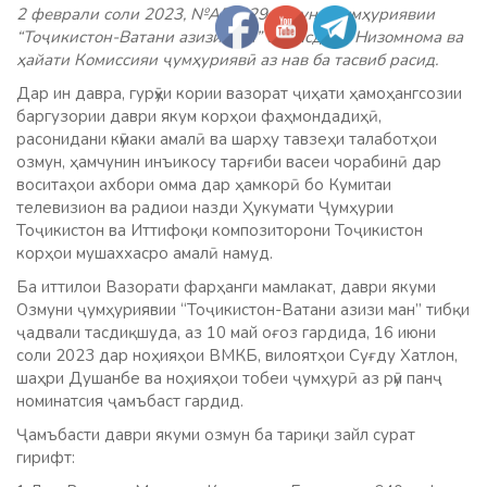
2 феврали соли 2023, №АП-329 озмуни ҷумҳуриявии
“Тоҷикистон-Ватани азизи ман” бо тасдиқи Низомнома ва
ҳайати Комиссияи ҷумҳуриявӣ аз нав ба тасвиб расид.
Дар ин давра, гурӯҳи кории вазорат ҷиҳати ҳамоҳангсозии
баргузории даври якум корҳои фаҳмондадиҳӣ,
расонидани кӯмаки амалӣ ва шарҳу тавзеҳи талаботҳои
озмун, ҳамчунин инъикосу тарғиби васеи чорабинӣ дар
воситаҳои ахбори омма дар ҳамкорӣ бо Кумитаи
телевизион ва радиои назди Ҳукумати Ҷумҳурии
Тоҷикистон ва Иттифоқи композиторони Тоҷикистон
корҳои мушаххасро амалӣ намуд.
Ба иттилои Вазорати фарҳанги мамлакат, даври якуми
Озмуни ҷумҳуриявии “Тоҷикистон-Ватани азизи ман” тибқи
ҷадвали тасдиқшуда, аз 10 май оғоз гардида, 16 июни
соли 2023 дар ноҳияҳои ВМКБ, вилоятҳои Суғду Хатлон,
шаҳри Душанбе ва ноҳияҳои тобеи ҷумҳурӣ аз рӯи панҷ
номинатсия ҷамъбаст гардид.
Ҷамъбасти даври якуми озмун ба тариқи зайл сурат
гирифт: