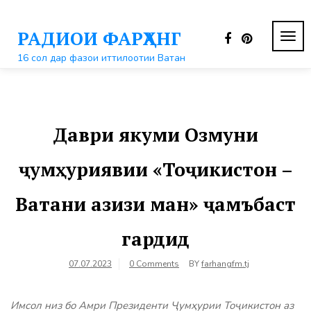
Перейти
к
РАДИОИ ФАРҲАНГ
контенту
ПЕР
НАВ
16 сол дар фазои иттилоотии Ватан
Даври якуми Озмуни
ҷумҳуриявии «Тоҷикистон –
Ватани азизи ман» ҷамъбаст
гардид
07.07.2023
0 Comments
BY
farhangfm.tj
Имсол низ бо Амри Президенти Ҷумҳурии Тоҷикистон аз