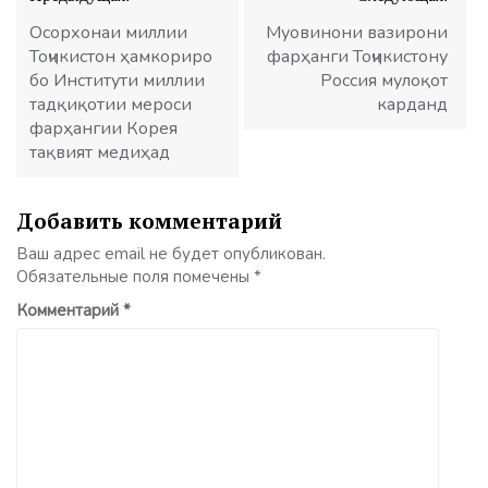
по
записям
Осорхонаи миллии
Муовинони вазирони
Тоҷикистон ҳамкориро
фарҳанги Тоҷикистону
бо Институти миллии
Россия мулоқот
тадқиқотии мероси
карданд
фарҳангии Корея
тақвият медиҳад
Добавить комментарий
Ваш адрес email не будет опубликован.
Обязательные поля помечены
*
Комментарий
*