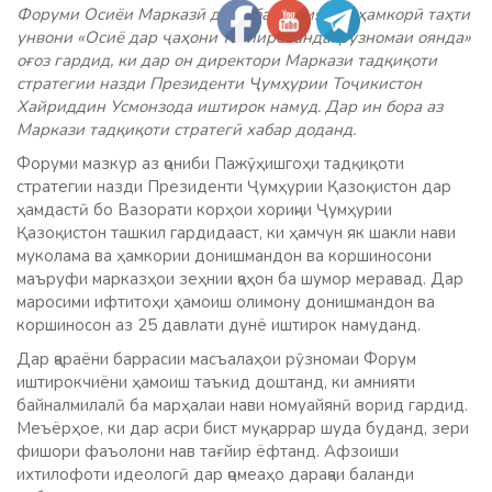
Форуми Осиёи Марказӣ доир ба амният ва ҳамкорӣ таҳти
унвони «Осиё дар ҷаҳони тағйирёбанда: рӯзномаи оянда»
оғоз гардид, ки дар он директори Маркази тадқиқоти
стратегии назди Президенти Ҷумҳурии Тоҷикистон
Хайриддин Усмонзода иштирок намуд. Дар ин бора аз
Маркази тадқиқоти стратегӣ хабар доданд.
Форуми мазкур аз ҷониби Пажӯҳишгоҳи тадқиқоти
стратегии назди Президенти Ҷумҳурии Қазоқистон дар
ҳамдастӣ бо Вазорати корҳои хориҷии Ҷумҳурии
Қазоқистон ташкил гардидааст, ки ҳамчун як шакли нави
муколама ва ҳамкории донишмандон ва коршиносони
маъруфи марказҳои зеҳнии ҷаҳон ба шумор меравад. Дар
маросими ифтитоҳи ҳамоиш олимону донишмандон ва
коршиносон аз 25 давлати дунё иштирок намуданд.
Дар ҷараёни баррасии масъалаҳои рӯзномаи Форум
иштирокчиёни ҳамоиш таъкид доштанд, ки амнияти
байналмилалӣ ба марҳалаи нави номуайянӣ ворид гардид.
Меъёрҳое, ки дар асри бист муқаррар шуда буданд, зери
фишори фаъолони нав тағйир ёфтанд. Афзоиши
ихтилофоти идеологӣ дар ҷомеаҳо дараҷаи баланди