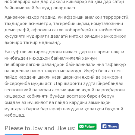
нобовариро ҳам дар дохили кишварҳо ва ҳам дар сатҳи
байналмилалӣ ба вуҷуд овардааст.
Ҳамзамон изҳор гардид, ки афзоиши амалҳои террористӣ,
таҳдидҳои асимметрӣ, тағирёбии иқлим, номутавозинии
демографӣ, афзоиши сатҳи нобаробарӣ ва тағйирёбии
хусусияти мудирияти давлатӣ нигоҳи ояндаи ҳамкориҳои
ҷаҳониро тағйир медиҳанд.
Ба гуфтаи иштирокдорони нишаст дар ин шароит нақши
минбаъдаи ниҳодҳои байналмилалӣ ҳамчун
пешбарандагони равандҳои байналмилалӣ низ тафаккур
ва андешаи навро тақозо менамояд. Имрӯз беш аз пеш
пайдо кардани шакли нави шарикии ҷаҳонӣ ва ҳамкории
бисёрҷониба муҳим аст. Дар шароити зудтағйирёбандаи
геополитикӣ вазифаи асосии ҷомеаи ҷаҳонӣ ва роҳбарони
кишварҳо қобилияти бунёди воситаҳо барои берун
омадан аз мушкилот ва пайдо кардани заминаҳои
муштарак барои бартараф намудани ҳолатҳои буҳронӣ
мебошад.
Please follow and like us: