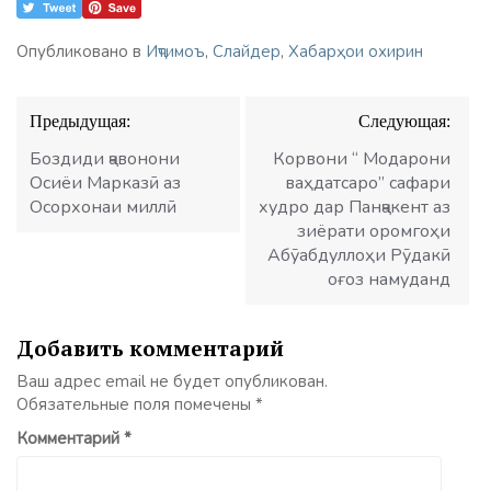
Опубликовано в
Иҷтимоъ
,
Слайдер
,
Хабарҳои охирин
Навигация
Предыдущая:
Следующая:
по
записям
Боздиди ҷавонони
Корвони “ Модарони
Осиёи Марказӣ аз
ваҳдатсаро” сафари
Осорхонаи миллӣ
худро дар Панҷакент аз
зиёрати оромгоҳи
Абӯабдуллоҳи Рӯдакӣ
оғоз намуданд
Добавить комментарий
Ваш адрес email не будет опубликован.
Обязательные поля помечены
*
Комментарий
*