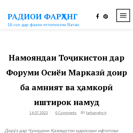
Перейти
к
РАДИОИ ФАРҲАНГ
контенту
ПЕР
НАВ
16 сол дар фазои иттилоотии Ватан
Намояндаи Тоҷикистон дар
Форуми Осиёи Марказӣ доир
ба амният ва ҳамкорӣ
иштирок намуд
14.07.2023
0 Comments
BY
farhangfm.tj
Дирӯз дар Ҷумҳурии Қазоқистон маросими ифтитоҳи