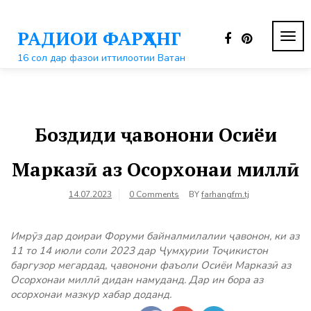
Перейти
к
РАДИОИ ФАРҲАНГ
контенту
ПЕР
НАВ
16 сол дар фазои иттилоотии Ватан
Боздиди ҷавонони Осиёи
Марказӣ аз Осорхонаи миллӣ
14.07.2023
0 Comments
BY
farhangfm.tj
Имрӯз дар доираи Форуми байналмилалии ҷавонон, ки аз
11 то 14 июли соли 2023 дар Ҷумҳурии Тоҷикистон
баргузор мегардад, ҷавонони фаъоли Осиёи Марказӣ аз
Осорхонаи миллӣ дидан намуданд. Дар ин бора аз
осорхонаи мазкур хабар доданд.