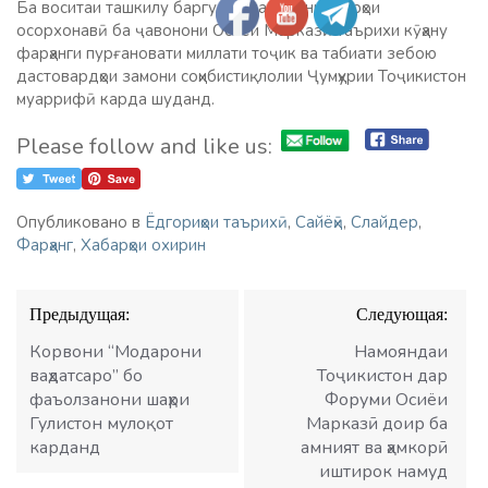
Ба воситаи ташкилу баргузор намудани сайрҳои
осорхонавӣ ба ҷавонони Осиёи Марказӣ таърихи кӯҳану
фарҳанги пурғановати миллати тоҷик ва табиати зебою
дастовардҳои замони соҳибистиқлолии Ҷумҳурии Тоҷикистон
муаррифӣ карда шуданд.
Please follow and like us:
Опубликовано в
Ёдгориҳои таърихӣ
,
Сайёҳӣ
,
Слайдер
,
Фарҳанг
,
Хабарҳои охирин
Навигация
Предыдущая:
Следующая:
по
записям
Корвони “Модарони
Намояндаи
ваҳдатсаро” бо
Тоҷикистон дар
фаъолзанони шаҳри
Форуми Осиёи
Гулистон мулоқот
Марказӣ доир ба
карданд
амният ва ҳамкорӣ
иштирок намуд