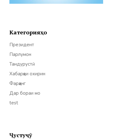
Категорияҳо
Президент
Парлумон
Тандурустӣ
Хабарҳои охирин
Фарҳанг
Дар бораи мо
test
Ҷустуҷӯ