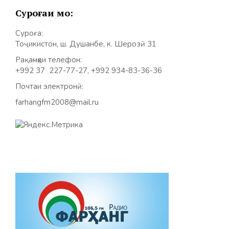
Суроғаи мо:
Суроға:
Тоҷикистон, ш. Душанбе, к. Шерозӣ 31
Рақамҳои телефон:
+992 37 227-77-27, +992 934-83-36-36
Почтаи электронӣ:
farhangfm2008@mail.ru