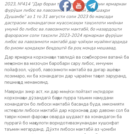
2023, №414 “Дар бораи ташкил ва баргузории ярмаркаи
фурӯши либос ва лавозимоти мактабӣ дар шаҳри
Душанбе” аз 1 то 31 августи соли 2023 бо мақсади
дастрасии хонандагони муассисаҳои таҳсилоти миёнаи
умумӣ бо либос ва лавозимоти мактабӣ, бо назардошти
фарорасии соли таҳсили 2023-2024 ярмаркаи фурӯши
либос ва лавозимоти мактабӣ дар ҷойҳои муайянгардида
бо риояи қоидаҳои беҳдоштӣ ба роҳ монда мешавад.
Дар ярмарка корхонаҳои тавлидӣ ва соҳибкорони ватанӣ ба
меҳмонон ва мизоҷон баробари сару либос, инчунин
пойафзол, ҷӯроб, лавозимоти мактабӣ ва дигар ашёҳои
лозимаро, ки ба хонандагон дар ҷараёни таҳсил заруранд,
пешниҳод менамоянд.
Мавриди зикр аст, ки дар миқёси пойтахт иқтидори
корхонаҳои дӯзандагӣ баҳри пурра таъмин намудани
хонандагон бо либоси мактабӣ басанда буда, имконияти
истеҳсоли либоси мактабӣ дар корхонаҳо дар давоми сол ба
таври комил фароҳам оварда шудааст ва хонандагон ба
пуррагӣ бо маҳсулоти воридотивазкунандаи хушсифат
таъмин мегарданд. Дӯхти либоси мактабӣ аз ҷониби