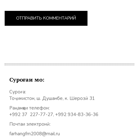
Суроғаи мо:
Суроға:
Тоҷикистон, ш. Душанбе, к. Шерозӣ 31
Рақамҳои телефон:
+992 37 227-77-27, +992 934-83-36-36
Почтаи электронӣ:
farhangfm2008@mail.ru