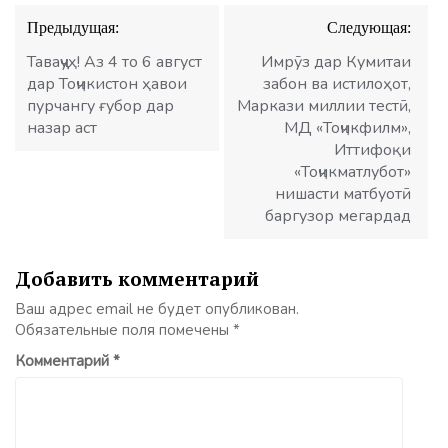
Навигация
Предыдущая:
Следующая:
по
записям
Таваҷҷуҳ! Аз 4 то 6 август
Имрӯз дар Кумитаи
дар Тоҷикистон ҳавои
забон ва истилоҳот,
пурчангу ғубор дар
Маркази миллии тестӣ,
назар аст
МД «Тоҷикфилм»,
Иттифоқи
«Тоҷикматлубот»
нишасти матбуотӣ
баргузор мегардад
Добавить комментарий
Ваш адрес email не будет опубликован.
Обязательные поля помечены
*
Комментарий
*