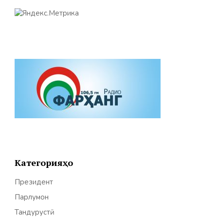
Категорияҳо
Президент
Парлумон
Тандурустӣ