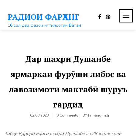
Перейти
к
РАДИОИ ФАРҲАНГ
контенту
ПЕР
НАВ
16 сол дар фазои иттилоотии Ватан
Дар шаҳри Душанбе
ярмаркаи фурӯши либос ва
лавозимоти мактабӣ шуруъ
гардид
02.08.2023
0 Comments
BY
farhangfm.tj
Тибқи Қарори Раиси шаҳри Душанбе аз 28 июли соли