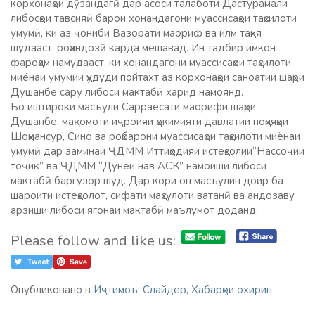
корхонаҳои дӯзандагӣ дар асоси талаботи Дастурамали
либосҳои тавсияӣ барои хонандагони муассисаҳои таҳсилоти
умумӣ, ки аз ҷониби Вазорати маориф ва илм таҳия
шудааст, роҳандозӣ карда мешавад. Ин тадбир имкон
фароҳам намудааст, ки хонандагони муассисаҳои таҳсилоти
миёнаи умумии ҳудуди пойтахт аз корхонаҳои саноатии шаҳри
Душанбе сару либоси мактабӣ харид намоянд.
Бо иштироки масъули Сарраёсати маорифи шаҳри
Душанбе, мақомоти иҷроияи ҳокимияти давлатии ноҳияҳои
Шоҳмансур, Сино ва роҳбарони муассисаҳои таҳсилоти миёнаи
умумӣ дар заминаи ҶДММ Иттиҳодияи истеҳсолии“Нассоҷии
тоҷик” ва ҶДММ “Дунёи нав АСК” намоиши либоси
мактабӣ баргузор шуд. Дар кори он масъулин доир ба
шароити истеҳсолот, сифати маҳсулоти ватанӣ ва андозаву
арзиши либоси ягонаи мактабӣ маълумот доданд.
Please follow and like us:
Опубликовано в
Иҷтимоъ
,
Слайдер
,
Хабарҳои охирин