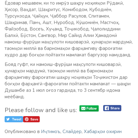
Ёдовар мешавем, ки то имрӯз шаҳру ноҳияҳои Рӯдакӣ,
Ҳисор, Ваҳдат, Шаҳритус, Конибодом, Қубодиён,
Турсунзода, Ҷайҳун, Ҷаббор Расулов, Спитамен,
Шаҳринав, Панҷ, Ашт, Нуробод, Кӯшониён, Мастчоҳ,
Файзобод, Восеъ, Хуҷанд, Тоҷикобод, Ҷалолиддини
Балхӣ, Бӯстон, Сангвор, Мир Сайид Алии Ҳамадонӣ
намоиш-фурӯши маҳсулоти кишоварзӣ, ҳунарҳои мардумӣ,
таомҳои миллӣ ва барномаҳои фарҳангиву фароғатии
худро дар боғҳои пойтахти мамлакат баргузор намуданд.
Бояд гуфт, ки намоиш-фурӯши маҳсулоти кишоварзӣ,
ҳунарҳои мардумӣ, таомҳои миллӣ ва барномаҳои
фарҳангиву фароғатии шаҳру ноҳияҳои Тоҷикистон дар
боғҳои фарҳангӣ-фароғатии пойтахти мамлакат — шаҳри
Душанбе аз 1 июл оғоз гардида, то 3 сентябр идома
меёбанд.
Please follow and like us:
Опубликовано в
Иҷтимоъ
,
Слайдер
,
Хабарҳои охирин