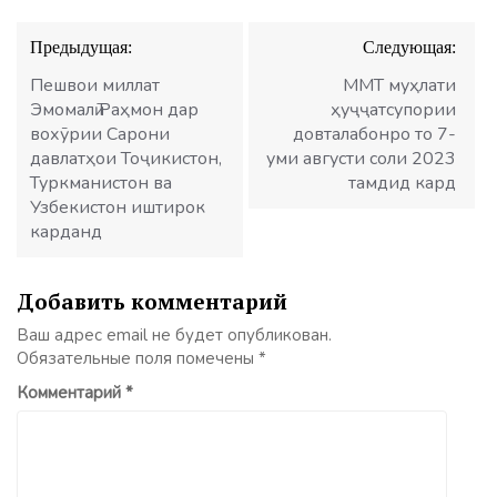
Навигация
Предыдущая:
Следующая:
по
записям
Пешвои миллат
ММТ муҳлати
Эмомалӣ Раҳмон дар
ҳуҷҷатсупории
вохӯрии Сарони
довталабонро то 7-
давлатҳои Тоҷикистон,
уми августи соли 2023
Туркманистон ва
тамдид кард
Узбекистон иштирок
карданд
Добавить комментарий
Ваш адрес email не будет опубликован.
Обязательные поля помечены
*
Комментарий
*