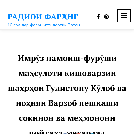
Перейти
к
РАДИОИ ФАРҲАНГ
контенту
ПЕР
НАВ
16 сол дар фазои иттилоотии Ватан
Имрӯз намоиш-фурӯши
маҳсулоти кишоварзии
шаҳрҳои Гулистону Кӯлоб ва
ноҳияи Варзоб пешкаши
сокинон ва меҳмонони
пойтахт мегардад