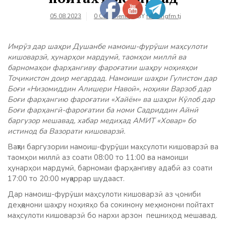
05.08.2023
0 Comments
BY
farhangfm.tj
Имрӯз
дар шаҳри Душанбе намоиш-фурӯши маҳсулоти
кишоварзӣ, ҳунарҳои мардумӣ, таомҳои миллӣ ва
барномаҳои фарҳангиву фароғатии шаҳру ноҳияҳои
Тоҷикистон доир мегардад. Намоиши шаҳри Гулистон дар
Боғи «Низомиддин Алишери Навоӣ», ноҳияи Варзоб дар
Боғи фарҳангию фароғатии «Хайём» ва шаҳри Кӯлоб дар
Боғи фарҳангӣ-фароғатии ба номи Садриддин Айнӣ
баргузор мешавад, хабар медиҳад АМИТ «Ховар» бо
истинод ба Вазорати кишоварзӣ.
Вақти баргузории намоиш-фурӯши маҳсулоти кишоварзӣ ва
таомҳои миллӣ аз соати 08:00 то 11:00 ва намоиши
ҳунарҳои мардумӣ, барномаи фарҳангиву адабӣ аз соати
17:00 то 20:00 муқаррар шудааст.
Дар намоиш-фурӯши маҳсулоти кишоварзӣ аз ҷониби
деҳқонони шаҳру ноҳияҳо ба сокинону меҳмонони пойтахт
маҳсулоти кишоварзӣ бо нархи арзон пешниҳод мешавад.