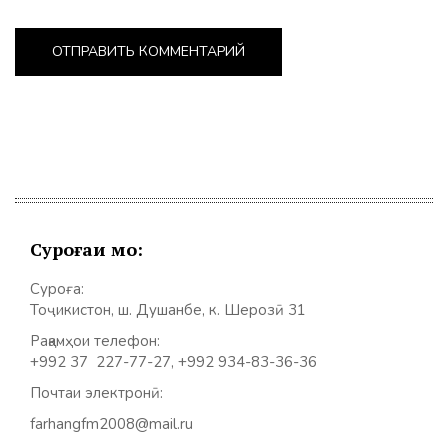
Суроғаи мо:
Суроға:
Тоҷикистон, ш. Душанбе, к. Шерозӣ 31
Рақамҳои телефон:
+992 37 227-77-27, +992 934-83-36-36
Почтаи электронӣ:
farhangfm2008@mail.ru