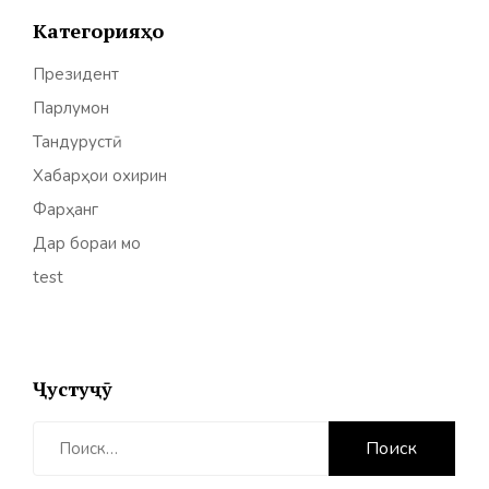
Категорияҳо
Президент
Парлумон
Тандурустӣ
Хабарҳои охирин
Фарҳанг
Дар бораи мо
test
Ҷустуҷӯ
Найти: