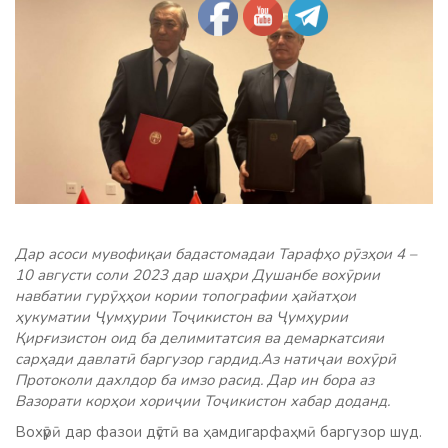
Дар асоси мувофиқаи бадастомадаи Тарафҳо рӯзҳои 4 –
10 августи соли 2023 дар шаҳри Душанбе вохӯрии
навбатии гурӯҳҳои кории топографии ҳайатҳои
ҳукуматии Ҷумҳурии Тоҷикистон ва Ҷумҳурии
Қирғизистон оид ба делимитатсия ва демаркатсияи
сарҳади давлатӣ баргузор гардид.Аз натиҷаи вохӯрӣ
Протоколи дахлдор ба имзо расид. Дар ин бора аз
Вазорати корҳои хориҷии Тоҷикистон хабар доданд.
Вохӯрӣ дар фазои дӯстӣ ва ҳамдигарфаҳмӣ баргузор шуд.