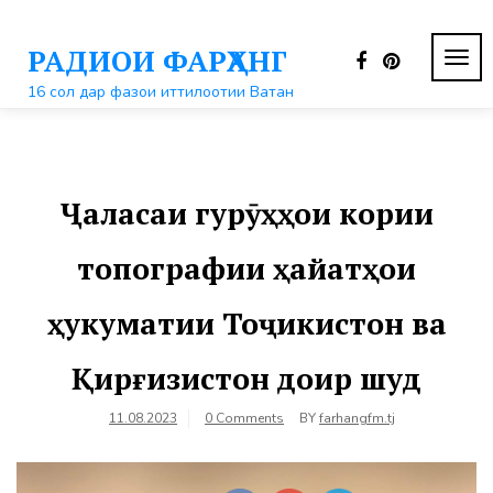
Перейти
к
РАДИОИ ФАРҲАНГ
контенту
ПЕР
НАВ
16 сол дар фазои иттилоотии Ватан
Ҷаласаи гурӯҳҳои кории
топографии ҳайатҳои
ҳукуматии Тоҷикистон ва
Қирғизистон доир шуд
11.08.2023
0 Comments
BY
farhangfm.tj