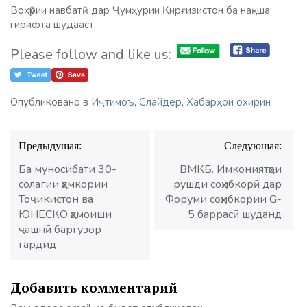
Вохӯрии навбатӣ дар Ҷумҳурии Қирғизистон ба нақша
гирифта шудааст.
Please follow and like us:
Опубликовано в
Иҷтимоъ
,
Слайдер
,
Хабарҳои охирин
Навигация
Предыдущая:
Следующая:
по
записям
Ба муносибати 30-
ВМКБ. Имкониятҳои
солагии ҳамкории
рушди соҳибкорӣ дар
Тоҷикистон ва
Форуми соҳибкории G-
ЮНЕСКО ҳамоиши
5 баррасӣ шуданд
ҷашнӣ баргузор
гардид
Добавить комментарий