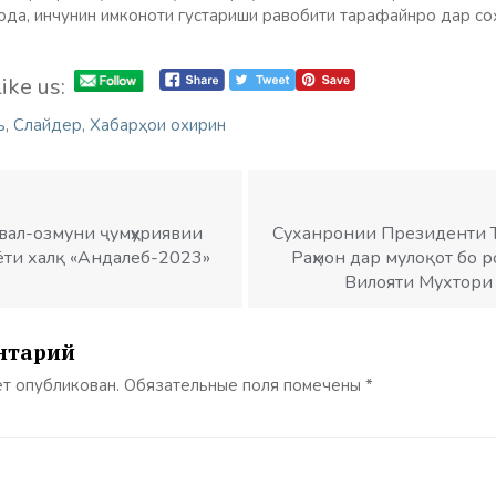
да, инчунин имконоти густариши равобити тарафайнро дар со
ike us:
ъ
,
Слайдер
,
Хабарҳои охирин
ивал-озмуни ҷумҳуриявии
Суханронии Президенти 
ёти халқ «Андалеб-2023»
Раҳмон дар мулоқот бо 
Вилояти Мухтори 
нтарий
ет опубликован.
Обязательные поля помечены
*