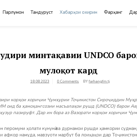
Парлумон
Тандурустӣ
Хабарҳои охирин
Фарҳанг
Дар
мудири минтақавии UNDCO баро
мулоқот кард
18.08.2023
0 Comments
BY
farhangfm.tj
вазири корҳои хориҷии Ҷумҳурии Тоҷикистон Сироҷиддин Муҳ
М оид ба ҳамоҳангсозии масъалаҳои рушд (UNDCO) барои Ав
 ҳузур пазируфт. Дар ин бора аз Вазорати корҳои хориҷии Ҷу
н перомуни ҳолати кунунӣ ва дурнамои рушди ҳамкории судман
 афкор намуда, мавзуоти марбут ба лоиҳаҳои дар Тоҷикистон