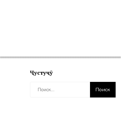
Ҷустуҷӯ
Найти: