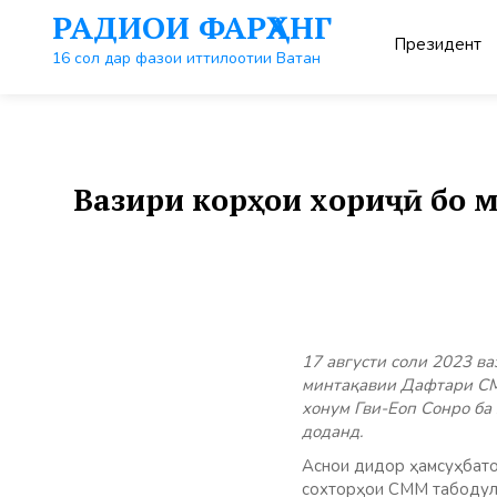
Перейти
РАДИОИ ФАРҲАНГ
к
Президент
контенту
16 сол дар фазои иттилоотии Ватан
Вазири корҳои хориҷӣ бо 
17 августи соли 2023 
минтақавии Дафтари СМ
хонум Гви-Еоп Сонро ба
доданд.
Аснои дидор ҳамсуҳбато
сохторҳои СММ табодули