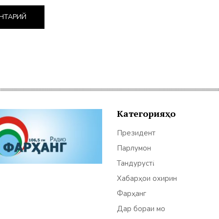
Категорияҳо
Президент
Парлумон
Тандурустӣ
Хабарҳои охирин
Фарҳанг
Дар бораи мо