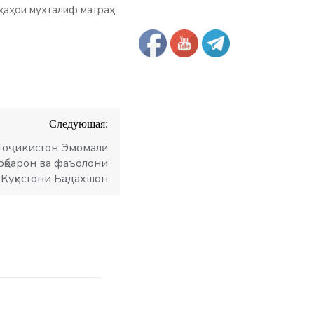
ҳаҳои мухталиф матраҳ
Следующая:
Тоҷикистон Эмомалӣ
роҳбарон ва фаъолони
Кӯҳистони Бадахшон