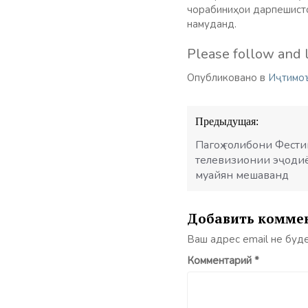
чорабиниҳои дарпешисто
намуданд.
Please follow and l
Опубликовано в
Иҷтимо
Навигация
Предыдущая:
по
записям
Пагоҳ ғолибони Фест
телевизионии эҷоди
муайян мешаванд
Добавить комме
Ваш адрес email не буд
Комментарий
*