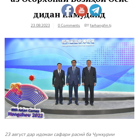
дидан намуданд
23.08.2023
0 Comments
BY
farhangfm.tj
23 август дар идомаи сафари расмӣ ба Ҷумҳурии