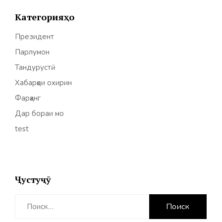
Категорияҳо
Президент
Парлумон
Тандурустӣ
Хабарҳои охирин
Фарҳанг
Дар бораи мо
test
Ҷустуҷӯ
Найти: