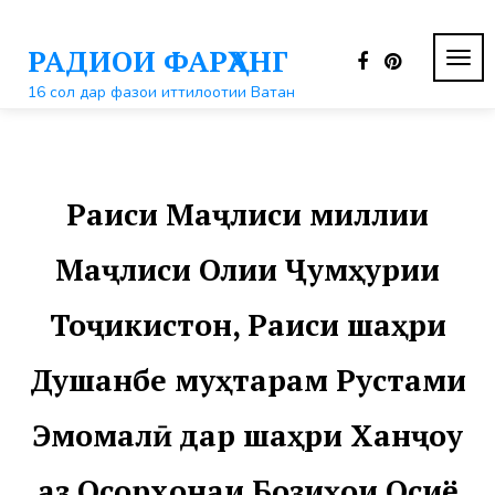
Перейти
к
РАДИОИ ФАРҲАНГ
контенту
ПЕР
НАВ
16 сол дар фазои иттилоотии Ватан
Раиси Маҷлиси миллии
Маҷлиси Олии Ҷумҳурии
Тоҷикистон, Раиси шаҳри
Душанбе муҳтарам Рустами
Эмомалӣ дар шаҳри Ханҷоу
аз Осорхонаи Бозиҳои Осиё