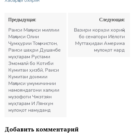
Хабарҳои охирин
Навигация
Предыдущая:
Следующая:
по
записям
Раиси Маҷлиси миллии
Вазири корҳои хориҷӣ
Маҷлиси Олии
бо cенатори Иёлоти
Ҷумҳурии Тоҷикистон,
Муттаҳидаи Америка
Раиси шаҳри Душанбе
мулоқот кард
муҳтарам Рустами
Эмомалӣ бо Котиби
Кумитаи ҳизбӣ, Раиси
Кумитаи доимии
Маҷлиси умумичинии
намояндагони халқии
музофоти Чжэтзян
муҳтарам И Лянхун
мулоқот намуданд
Добавить комментарий