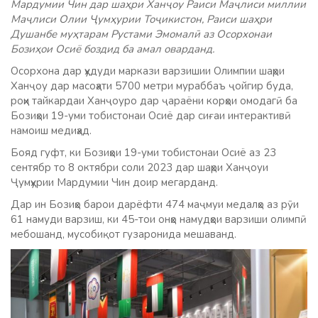
Мардумии Чин дар шаҳри Ханҷоу Раиси Маҷлиси миллии
Маҷлиси Олии Ҷумҳурии Тоҷикистон, Раиси шаҳри
Душанбе муҳтарам Рустами Эмомалӣ аз Осорхонаи
Бозиҳои Осиё боздид ба амал оварданд.
Осорхона дар ҳудуди маркази варзишии Олимпии шаҳри
Ханҷоу дар масоҳати 5700 метри мураббаъ ҷойгир буда,
роҳи тайкардаи Ханҷоуро дар ҷараёни корҳои омодагӣ ба
Бозиҳои 19-уми тобистонаи Осиё дар сиғаи интерактивӣ
намоиш медиҳад.
Бояд гуфт, ки Бозиҳои 19-уми тобистонаи Осиё аз 23
сентябр то 8 октябри соли 2023 дар шаҳри Ханҷоуи
Ҷумҳурии Мардумии Чин доир мегарданд.
Дар ин Бозиҳо барои дарёфти 474 маҷмуи медалҳо аз рӯи
61 намуди варзиш, ки 45-тои онҳо намудҳои варзиши олимпӣ
мебошанд, мусобиқот гузаронида мешаванд.