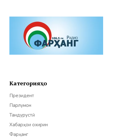
Категорияҳо
Президент
Парлумон
Тандурустӣ
Хабарҳои охирин
Фарҳанг