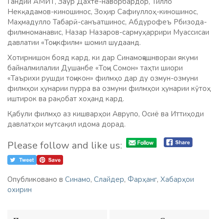
Гандии АМИТ, Заур Дахте-наворбардор, Тилло
Некқадамов-киношинос, Зоҳир Сафиуллоҳ-киношинос,
Маҳмадулло Табарӣ-санъатшинос, Абдурофеъ Рбизода-
филмноманавис, Назар Назаров-сармуҳаррири Муассисаи
давлатии «Тоҷикфилм» шомил шудаанд.
Хотирнишон бояд кард, ки дар Синамоҷашнвораи якуми
байналмилалии Душанбе «Тоҷи Сомон» таҳти шиори
«Таърихи рушди тоҷикон» филмҳо дар ду озмун-озмуни
филмҳои ҳунарии пурра ва озмуни филмҳои ҳунарии кӯтоҳ
иштирок ва рақобат хоҳанд кард.
Қабули филмҳо аз кишварҳои Аврупо, Осиё ва Иттиҳоди
давлатҳои мутсақил идома дорад.
Please follow and like us:
Опубликовано в
Синамо
,
Слайдер
,
Фарҳанг
,
Хабарҳои
охирин
Навигация