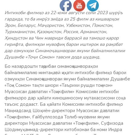
Интихоби филмҳо аз 22-юми августи соли 2023 шурӯъ
гардида, то ба имрӯз зиёда аз 25 филм аз кишварҳои
Эрон, Беларус, Маҷористон, Узбекистон, Покистон,
Туркманистон, Қазоқистон, Россия, Арманистон,
Ҳиндустон ва Чин мавриди баррасӣ ва тамошо қарор
гирифта, филмҳои мувофиқ барои иштирок ва рақобат
дар озмунҳои Синамоҷашнвораи якуми байналмилалии
Душанбе «Тоҷи Сомон» тавсия дода шуданд.
Бо назардошти таҷрибаи синамоҷашнвораҳои
байналмилалию минтақавӣ ҷиҳати интихоби филмҳо барои
озмунҳои Синамоҷашнвораи якуми байналмилалии Душанбе
«Тоҷи Сомон» таҳти шиори «Таърихи рушди тоҷикон»
Муассисаи давлатии «Тоҷикфилм» Комиссияи интихоби
филмҳоро дар ҳайати киношиносону мутахассисони соҳа
таъсис додааст. Ба ҳайати Комиссияи интихоби филмҳо
Маҳмадсаид Шоҳиён-директори Муассисаи давлатии
«Тоҷикфилм», Ғайбуллозода Толиб-муовини якуми
директори Муассисаи давлатии «Тоҷикфилм», Суфизода
Шодимуҳаммад-директори китобхонаи ба номи Индра