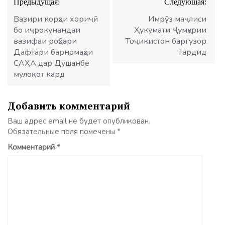
Предыдущая:
Следующая:
по
записям
Вазири корҳои хориҷӣ
Имрӯз маҷлиси
бо иҷрокунандаи
Ҳукумати Ҷумҳурии
вазифаи роҳбари
Тоҷикистон баргузор
Дафтари барномаҳои
гардид
САҲА дар Душанбе
мулоқот кард
Добавить комментарий
Ваш адрес email не будет опубликован.
Обязательные поля помечены
*
Комментарий
*