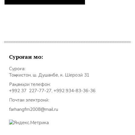
Суроғаи мо:
Суроға:
Тоҷикистон, ш. Душанбе, к. Шерозӣ 31
Рақамҳои телефон:
+992 37 227-77-27, +992 934-83-36-36
Почтаи электронӣ:
farhangfm2008@mail.ru