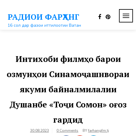
Перейти
к
РАДИОИ ФАРҲАНГ
контенту
ПЕР
НАВ
16 сол дар фазои иттилоотии Ватан
Интихоби филмҳо барои
озмунҳои Синамоҷашнвораи
якуми байналмилалии
Душанбе «Тоҷи Сомон» оғоз
гардид
30.08.2023
0 Comments
BY
farhangfm.tj