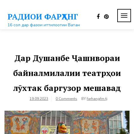
Перейти
к
РАДИОИ ФАРҲАНГ
контенту
ПЕР
НАВ
16 сол дар фазои иттилоотии Ватан
Дар Душанбе Ҷашнвораи
байналмилалии театрҳои
лӯхтак баргузор мешавад
19.09.2023
0 Comments
BY
farhangfm.tj