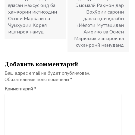
ҷаласаи махсус оид ба
Эмомалӣ Раҳмон дар
ҳамкории иқтисодии
Вохӯрии сарони
Осиёи Марказӣ ва
давлатҳои қолаби
Ҷумҳурии Корея
«Иёлоти Муттаҳидаи
иштирок намуд
Амрико ва Осиёи
Марказӣ» иштирок ва
суханронӣ намуданд
Добавить комментарий
Ваш адрес email не будет опубликован.
Обязательные поля помечены
*
Комментарий
*