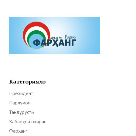
Категорияҳо
Президент
Парлумон
Тандурустӣ
Хабарҳои охирин
Фарҳанг