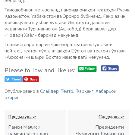
мебошад.
Тамошобинон метавонанд намоишномаҳои театрҳои Русия,
Қазоқистон, Узбакистон ва Эронро бубинанд. Ғайр аз ин,
донишҷӯёни шуъбаи лухтаки Институти давлатии
маданияти Туркманистон (Ашкобод) бори аввал дар
«Чодари Хаёл» баромад мекунанд.
Тоҷикистонро дар ин ҷашнвора театри «Лухтак»-и
пойтахт, театри лӯхтаки шаҳри Бӯстон ва театри лӯхтаки
«Афсона»-и шаҳри Бохтар намояндагӣ мекунанд.
Please follow and like us:
Опубликовано в
Слайдер
,
Театр
,
Фарҳанг
,
Хабарҳои
охирин
Навигация
Предыдущая:
Следующая:
по
записям
Раиси Маҷлиси
Президенти
намояндагон дар
Ҷумҳурии Тоҷикистон