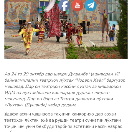
Аз 24 то 29 октябр дар шаҳри Душанбе Ҷашнвораи VII
байналмилалии театрҳои лӯхтак “Чодари Хаёл” баргузор
мешавад. Дар он театрҳои касбии лухтак аз кишварҳои
ИДМ ва лухтакбозони кишварҳои дурдаст ширкат
мекунанд. Дар ин бора аз Театри давлатии лӯхтаки
«Лухтак» (Душанбе) хабар доданд.
Ҳадафи аслии ҷашнвора таҳкими ҳамкориҳо дар соҳаи
театрҳои лӯхтак, эҳё ва рушди театри суннатии лӯхтаки
тоҷик, инчунин беҳбуди тарбияи эстетикии насли наврас