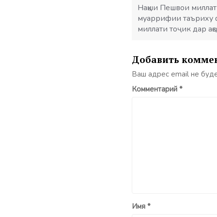
записям
Нақши Пешвои миллат
муаррифии таъриху 
миллати тоҷик дар ақ
Добавить комме
Ваш адрес email не буд
Комментарий
*
Имя
*