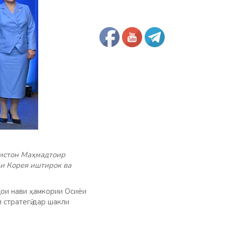
истон Маҳмадтоир
и Корея иштирок ва
ҳои нави ҳамкории Осиёи
 стратегӣ дар шакли