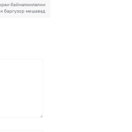
раи байналмилалии
ак баргузор мешавад