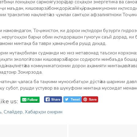
атбиқи лоиҳаҳои сармоягузорӣ дар соҳаҳои энергетика ва саноа
оҷи маъдан, кишоварзӣ, бонкдорӣ, сайёҳӣ, рақамикунонии иқтисод
рии транзитию нақлиётӣ аз ҷумлаи самтҳои афзалиятноки Тоҷик
и намояндагон, Тоҷикистон, ки дорои иқтидори бузурги гидроэ
д неругоҳҳои барқи обии иқтидорашон гуногун саъй дорад, ки 
тамоми минтақа ба таври ҳамаҷониба рушд диҳад.
рии мутақобилан судманди мо низ метавонад таъсиси корхона
иҳати экологӣ тозаи кишоварзӣ барои содироти минбаъда бошад
одӣ, нақлиётӣ ва коммуникатсионии дорои аҳамияти минтақавӣ та
мадтоир Зокирзода.
натиҷаи ҷаласа ба таҳкими муносибатҳои дӯстӣ ва шарикии давл
лҳу субот, рушди устувор ва шукуфоии минтақа мусоидат менам
ike us:
ъ
,
Слайдер
,
Хабарҳои охирин