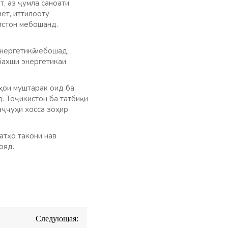
т, аз ҷумла саноати
иёт, иттилооту
истон мебошанд.
нергетикӣ мебошад,
бахши энергетикаи
ҳои муштарак оид ба
. Тоҷикистон ба татбиқи
ваҷҷуҳи хосса зоҳир
атҳо такони нав
ояд.
Следующая: