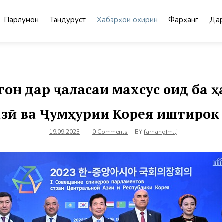
Парлумон
Тандурустӣ
Хабарҳои охирин
Фарҳанг
Дар
он дар ҷаласаи махсус оид ба 
зӣ ва Ҷумҳурии Корея иштирок
19.09.2023
0 Comments
BY
farhangfm.tj