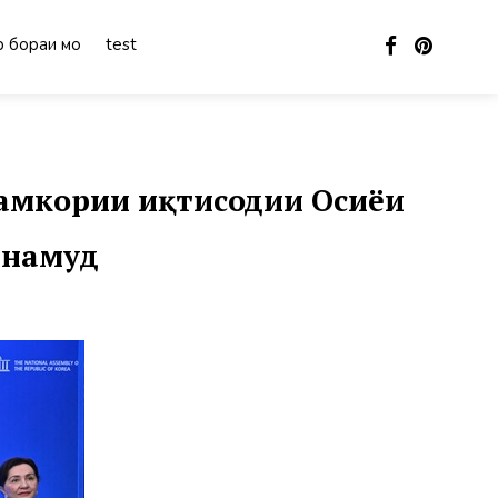
 бораи мо
test
ҳамкории иқтисодии Осиёи
 намуд