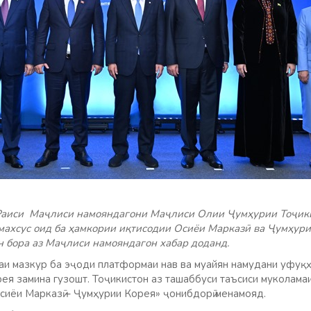
Раиси Маҷлиси намояндагони Маҷлиси Олии Ҷумҳурии Тоҷик
махсус оид ба ҳамкории иқтисодии Осиёи Марказӣ ва Ҷумҳури
н бора аз Маҷлиси намояндагон хабар доданд.
саи мазкур ба эҷоди платформаи нав ва муайян намудани уфуқ
ея замина гузошт. Тоҷикистон аз ташаббуси таъсиси муколамаи
сиёи Марказӣ – Ҷумҳурии Корея» ҷонибдорӣ менамояд.