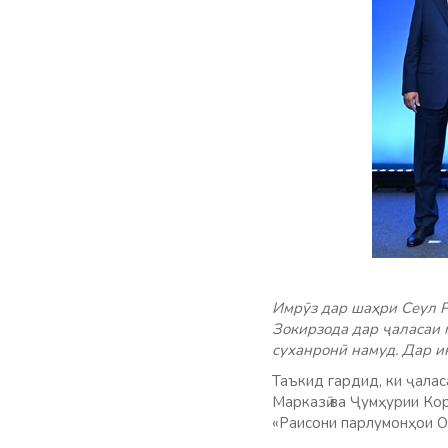
Имрӯз дар шаҳри Сеул 
Зокирзода дар ҷаласаи 
суханронӣ намуд. Дар и
Таъкид гардид, ки ҷала
Марказӣ ва Ҷумҳурии Кор
«Раисони парлумонҳои О