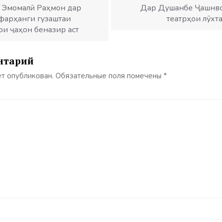
 Эмомалӣ Раҳмон дар
Дар Душанбе Ҷашнво
фарҳанги гузаштаи
театрҳои лӯхт
сои ҷаҳон беназир аст
нтарий
ет опубликован.
Обязательные поля помечены
*