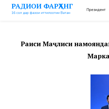
Перейти
РАДИОИ ФАРҲАНГ
к
Президент
контенту
16 сол дар фазои иттилоотии Ватан
Раиси Маҷлиси намояндаг
Марка