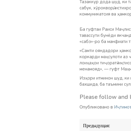
Тазаккур дода шуд, ки т
сабук, хӯрокворӣ, истихр
коммуникатсия ва ҳамко
Ба гуфтаи Раиси Маҷлис
тавассути бунёди якчан
«сабз»-ро ба манфиати 
«Самти ояндадори ҳамко
коркарди маҳсулоти аз ҷ
лоиҳаҳои тиҷоратӣ-иқтис
менамояд», — гуфт Маҳ
Изҳори итминон шуд, ки 
бахшида, ба таъмини су
Please follow and l
Опубликовано в
Иҷтимо
Навигация
Предыдущая:
по