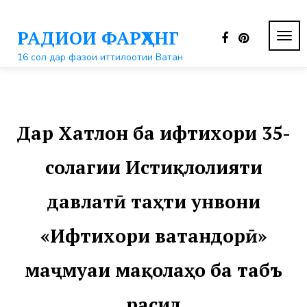
Перейти
к
РАДИОИ ФАРҲАНГ
контенту
ПЕР
НАВ
16 сол дар фазои иттилоотии Ватан
Дар Хатлон ба ифтихори 35-
солагии Истиқлолияти
давлатӣ таҳти унвони
«Ифтихори ватандорӣ»
маҷмуаи мақолаҳо ба табъ
расид