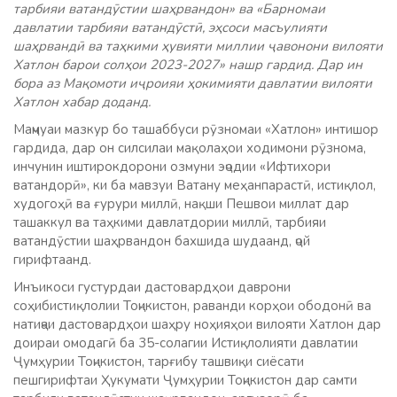
тарбияи ватандӯстии шаҳрвандон» ва «Барномаи
давлатии тарбияи ватандӯстӣ, эҳсоси масъулияти
шаҳрвандӣ ва таҳкими ҳувияти миллии ҷавонони вилояти
Хатлон барои солҳои 2023-2027» нашр гардид. Дар ин
бора аз Мақомоти иҷроияи ҳокимияти давлатии вилояти
Хатлон хабар доданд.
Маҷмуаи мазкур бо ташаббуси рӯзномаи «Хатлон» интишор
гардида, дар он силсилаи мақолаҳои ходимони рӯзнома,
инчунин иштирокдорони озмуни эҷодии «Ифтихори
ватандорӣ», ки ба мавзуи Ватану меҳанпарастӣ, истиқлол,
худогоҳӣ ва ғурури миллӣ, нақши Пешвои миллат дар
ташаккул ва таҳкими давлатдории миллӣ, тарбияи
ватандӯстии шаҳрвандон бахшида шудаанд, ҷой
гирифтаанд.
Инъикоси густурдаи дастовардҳои даврони
соҳибистиқлолии Тоҷикистон, раванди корҳои ободонӣ ва
натиҷаи дастовардҳои шаҳру ноҳияҳои вилояти Хатлон дар
доираи омодагӣ ба 35-солагии Истиқлолияти давлатии
Ҷумҳурии Тоҷикистон, тарғибу ташвиқи сиёсати
пешгирифтаи Ҳукумати Ҷумҳурии Тоҷикистон дар самти