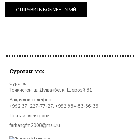
Суроғаи мо:
Суроға:
Тоҷикистон, ш. Душанбе, к. Шерозӣ 31
Рақамҳои телефон:
+992 37 227-77-27, +992 934-83-36-36
Почтаи электронӣ:
farhangfm2008@mail.ru