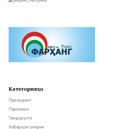
Категорияҳо
Президент
Парлумон
Тандурустӣ
Хабарҳои охирин