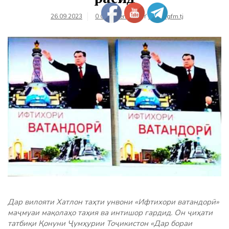
26.09.2023
0 Comments
BY
farhangfm.tj
Дар вилояти Хатлон таҳти унвони «Ифтихори ватандорӣ»
маҷмуаи мақолаҳо таҳия ва интишор гардид. Он ҷиҳати
татбиқи Қонуни Ҷумҳурии Тоҷикистон «Дар бораи