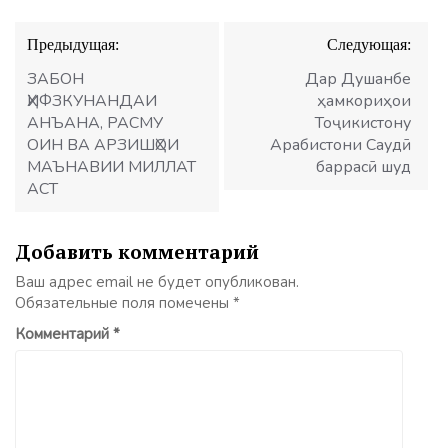
Навигация
Предыдущая:
Следующая:
по
записям
ЗАБОН
Дар Душанбе
ҲИФЗКУНАНДАИ
ҳамкориҳои
АНЪАНА, РАСМУ
Тоҷикистону
ОИН ВА АРЗИШҲОИ
Арабистони Саудӣ
МАЪНАВИИ МИЛЛАТ
баррасӣ шуд
АСТ
Добавить комментарий
Ваш адрес email не будет опубликован.
Обязательные поля помечены
*
Комментарий
*