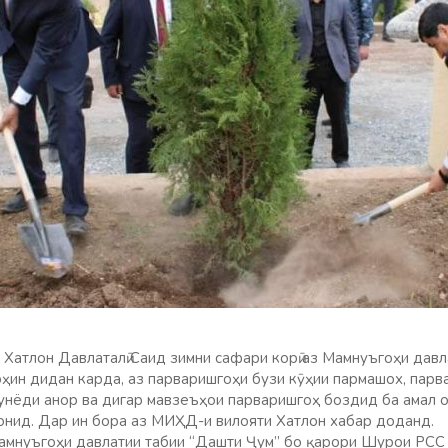
 Хатлон Давлаталӣ Саид зимни сафари корӣ аз Мамнуъгоҳи дав
ин дидан карда, аз парваришгоҳи бузи кӯҳии пармашох, парв
вбунёди анор ва дигар мавзеъҳои парваришгоҳ боздид ба амал 
нид. Дар ин бора аз МИҲД-и вилояти Хатлон хабар доданд.
амнуъгоҳи давлатии табии “Дашти Ҷум” бо қарори Шурои РСС 