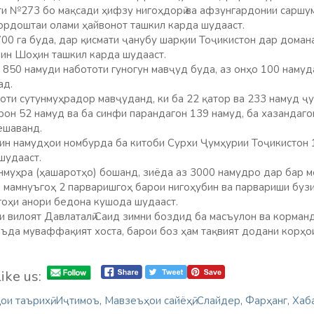
ҳти №273 бо мақсади ҳифзу нигоҳдорӣ ва афзунгардонии саршу
рордоштаи олами ҳайвонот ташкил карда шудааст.
00 га буда, дар қисмати ҷанубу шарқии Тоҷикистон дар дома
ин Шоҳин ташкил карда шудааст.
 850 намуди набототи гуногун мавҷуд буда, аз онҳо 100 наму
ад.
оти сутунмуҳрадор мавҷуданд, ки ба 22 қатор ва 233 намуд ҷ
он 52 намуд ва ба синфи парандагон 139 намуд, ба хазандаго
ешаванд.
 ин намудҳои номбурда ба китоби Сурхи Ҷумҳурии Тоҷикистон 
шудааст.
нмуҳра (ҳашаротҳо) бошанд, зиёда аз 3000 намудро дар бар м
 мамнуъгоҳ 2 парваришгоҳ барои нигоҳубин ва парвариши буз
шгоҳи анори бедона кушода шудааст.
си вилоят Давлаталӣ Саид зимни боздид ба масъулон ва корма
ъда муваффақият хоста, барои боз ҳам тақвият додани корҳо
ike us:
ои таърихӣ
,
Иҷтимоъ
,
Мавзеъҳои сайёҳӣ
,
Слайдер
,
Фарҳанг
,
Хаб