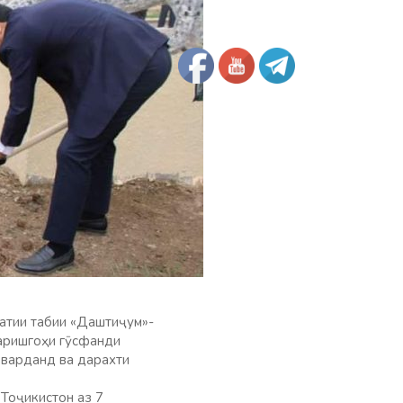
латии табии «Даштиҷум»-
аришгоҳи гӯсфанди
оварданд ва дарахти
Тоҷикистон аз 7