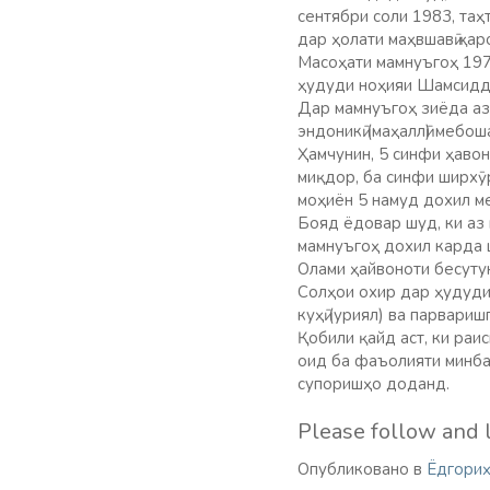
сентябри соли 1983, та
дар ҳолати маҳвшавӣ қа
Масоҳати мамнуъгоҳ 197
ҳудуди ноҳияи Шамсидд
Дар мамнуъгоҳ зиёда аз
эндоникӣ (маҳаллӣ) мебош
Ҳамчунин, 5 синфи ҳавон
миқдор, ба синфи ширхӯр
моҳиён 5 намуд дохил м
Бояд ёдовар шуд, ки аз
мамнуъгоҳ дохил карда 
Олами ҳайвоноти бесуту
Солҳои охир дар ҳудуди
куҳӣ (уриял) ва парвари
Қобили қайд аст, ки раи
оид ба фаъолияти минба
супоришҳо доданд.
Please follow and l
Опубликовано в
Ёдгориҳ