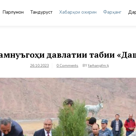
Парлумон
Тандурустӣ
Хабарҳои охирин
Фарҳанг
Дар
Мамнуъгоҳи давлатии табии «Да
26.10.2023
0 Comments
BY
farhangfm.tj