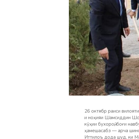
26 октябр раиси вилояти
и ноҳияи Шамсиддин Шоҳ
кӯҳии бухороӣ, боғи на
ҳамешасабз — арча шино
Иттилоъ дода шуд, ки М