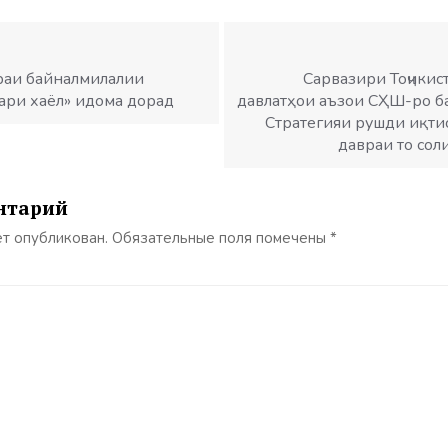
раи байналмилалии
Сарвазири Тоҷикис
дари хаёл» идома дорад
давлатҳои аъзои СҲШ-ро б
Стратегияи рушди иқти
давраи то сол
нтарий
ет опубликован.
Обязательные поля помечены
*