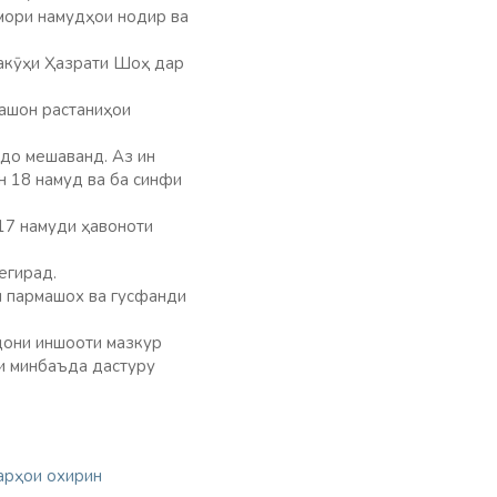
мори намудҳои нодир ва
накӯҳи Ҳазрати Шоҳ дар
дашон растаниҳои
удо мешаванд. Аз ин
н 18 намуд ва ба синфи
17 намуди ҳавоноти
егирад.
и пармашох ва гусфанди
ндони иншооти мазкур
и минбаъда дастуру
арҳои охирин