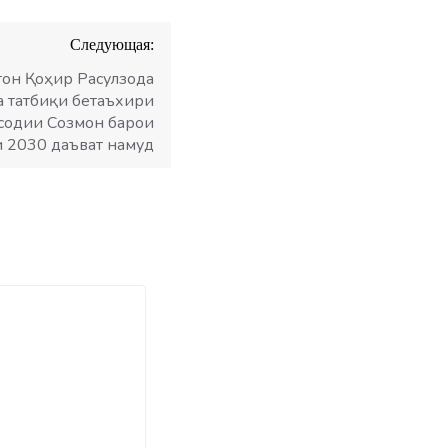
Следующая:
тон Қоҳир Расулзода
а татбиқи бетаъхири
содии Созмон барои
и 2030 даъват намуд