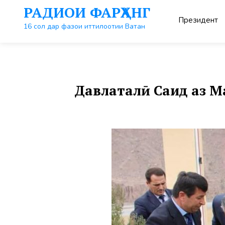
Перейти
РАДИОИ ФАРҲАНГ
к
Президент
контенту
16 сол дар фазои иттилоотии Ватан
Давлаталӣ Саид аз 