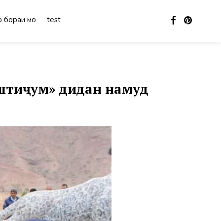
 бораи мо
test
штиҷум» дидан намуд