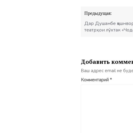
Навигация
Предыдущая:
по
записям
Дар Душанбе ҷашнво
театрҳои лӯхтак «Чо
Добавить комме
Ваш адрес email не буд
Комментарий
*