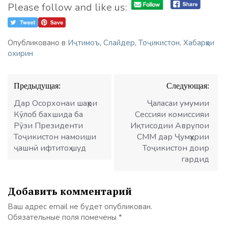
Please follow and like us:
Опубликовано в
Иҷтимоъ
,
Слайдер
,
Тоҷикистон
,
Хабарҳои
охирин
Навигация
Предыдущая:
Следующая:
по
записям
Дар Осорхонаи шаҳри
Ҷаласаи умумии
Кӯлоб бахшида ба
Сессияи комиссияи
Рӯзи Президенти
Иқтисодии Аврупои
Тоҷикистон намоиши
СММ дар Ҷумҳурии
ҷашнӣ ифтитоҳ шуд
Тоҷикистон доир
гардид
Добавить комментарий
Ваш адрес email не будет опубликован.
Обязательные поля помечены
*