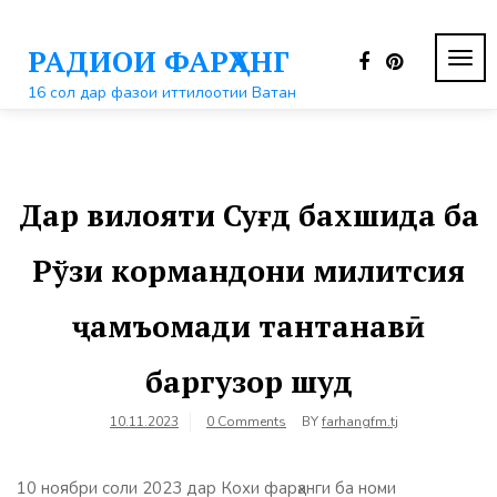
Перейти
к
РАДИОИ ФАРҲАНГ
контенту
ПЕР
НАВ
16 сол дар фазои иттилоотии Ватан
Дар вилояти Суғд бахшида ба
Рўзи кормандони милитсия
ҷамъомади тантанавӣ
баргузор шуд
10.11.2023
0 Comments
BY
farhangfm.tj
10 ноябри соли 2023 дар Кохи фарҳанги ба номи