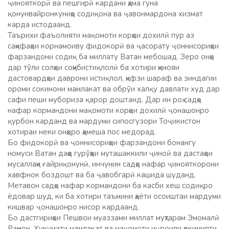
ҷинояткорӣ ва пешгирӣ кардани ҳама гуна
қонунвайронкуниҳо содиқона ва ҷавонмардона хизмат
карда истодаанд.
Таърихи фаъолияти мақомоти корҳои дохилӣ пур аз
саҳифаҳои корнамоиву фидокорӣ ва ҷасорату ҷоннисориҳои
фарзандони содиқ ба миллату Ватан мебошад.​ Зеро онҳо
дар тўли солҳои соҳибистиқлолӣ ба хотири ҳимояи
дастовардҳои даврони истиқлол, ҳифзи шараф ва зиндагии
ороми сокинони мамлакат ва обрўи халқу давлати худ дар
сафи пеши мубориза қарор доштанд. Дар ин роҳ садҳо
нафар кормандони мақомоти корҳои дохилӣ ҷонашонро
қурбон карданд ва мардуми сипосгузори Тоҷикистон
хотираи неки онҳоро ҳамеша пос медорад.
Бо фидокорӣ ва ҷоннисориҳои фарзандони бонангу
номуси Ватан даҳҳо гурўҳҳои муташаккили ҷиноӣ ва дастаҳои
мусаллаҳи ғайриқонунӣ, инчунин садҳо нафар ҷинояткорони
хавфнок боздошт ва ба ҷавобгарӣ кашида шуданд.
Метавон садҳо нафар кормандони ба касби хеш содиқро
ёдовар шуд, ки ба хотири таъмини ҳаёти осоиштаи мардуми
кишвар ҷонашонро нисор кардаанд.
Бо дастгириҳои Пешвои муаззами миллат муҳтарам Эмомалӣ
Раҳмон,​ Ҳукумати мамлакат ва мақомоти иҷроияи ҳокимияти