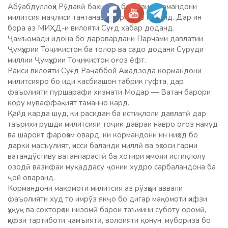
Абӯабдуллоҳи Рӯдакӣ​ бахшида ба Рўзи ​ кормандони
милитсия маҷлиси тантанавӣ баргузор гардид. Дар ин
бора аз МИҲД-и вилояти Суғд хабар доданд.
Ҷамъомади идона бо даровардани Парчами давлатии
Ҷумҳурии Тоҷикистон ба толор ва садо додани Суруди
миллии Ҷумҳурии Тоҷикистон оғоз ёфт.
Раиси вилояти Суғд Раҷаббой Аҳмадзода​ кормандони
милитсияро бо​ иди касбиашон​ табрик гуфта, дар
фаъолияти пуршарафи хизмати Модар — Ватан барори
кору муваффақият таманно кард.
Қайд карда шуд, ки расидан ба истиқлоли давлатӣ дар
таърихи рушди милитсияи тоҷик давраи навро оғоз намуд
ва шароит фароҳам овард, ки кормандони ин ниҳод бо
дарки масъулият, ҳисси баланди миллӣ ва эҳсоси гарми
ватандўстиву ватанпарастӣ ба хотири ҳимояи истиқлолу
озодӣ вазифаи муқаддасу ҷонии худро сарбаландона ба
ҷой оваранд.
Кормандони мақомоти милитсия аз рўзҳои аввали
фаъолияти худ то имрўз якҷо бо дигар мақомоти ҳифзи
ҳуқуқ ва сохторҳои низомӣ барои таъмини суботу оромӣ,
ҳифзи тартиботи ҷамъиятӣ, волоияти қонун, мубориза бо