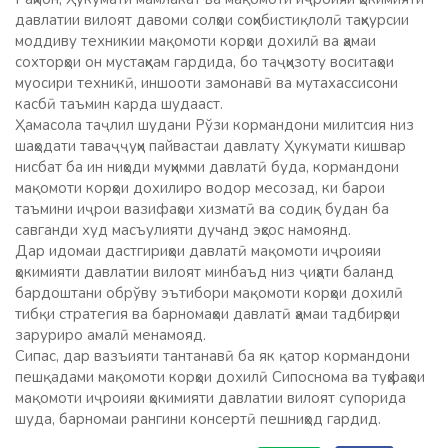
давлатии вилоят давоми солҳои соҳибистиқлолӣ таҳкурсии
моддиву техникии мақомоти корҳои дохилӣ ва ҳамаи
сохторҳои он мустаҳкам гардида, бо таҷҳизоту воситаҳои
муосири техникӣ, иншооти замонавӣ ва мутахассисони
касбӣ таъмин карда шудааст.
Ҳамасола таҷлил шудани Рўзи кормандони милитсия низ
шаҳодати таваҷҷуҳи пайвастаи давлату Ҳукумати кишвар
нисбат ба ин ниҳоди муҳимми давлатӣ буда, кормандони
мақомоти корҳои дохилиро водор месозад, ки барои
таъмини иҷрои вазифаҳои хизматӣ ва содиқ будан ба
савганди худ масъулияти дучанд эҳсос намоянд.
Дар идомаи дастгириҳои давлатӣ мақомоти иҷроияи
ҳокимияти давлатии вилоят минбаъд низ ҷиҳати баланд
бардоштани обрўву эътибори мақомоти корҳои дохилӣ
тибқи стратегия ва барномаҳои давлатӣ ҳамаи тадбирҳои
заруриро амалӣ менамояд.
Сипас, дар вазъияти тантанавӣ ба як қатор кормандони
пешқадами мақомоти корҳои дохилӣ Сипоснома ва туҳфаҳои
мақомоти иҷроияи ҳокимияти давлатии вилоят супорида
шуда, барномаи рангини консертӣ пешниҳод гардид.