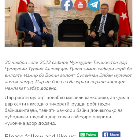
30 ноябри соли 2023 cафири Ҷумҳурии Тоҷикистон дар
Ҷумҳурии Туркия Ашрафҷон Гулов зимни сафари корӣ ба
вилояти Измир бо Волии вилоят Сулейман Элбан мулоқот
анҷом намуд. Дар ин бора аз Вазорати корҳои хориҷии
мамлакат хабар доданд.
Дар рафти мулоқот ҷонибҳо масоили ҳамкориҳо, аз ҷумла
дар самти иқтисодию тиҷоратӣ, рушди робитаҳои
байниминтақавӣ, тақвияти ҳамкорӣ байни донишгоҳҳо ва
мубодилаи таҷриба дар соҳаи сайёҳиро мавриди
муҳокима қарор доданд.
Please follow and like us: