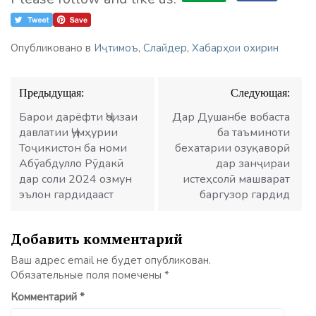
Опубликовано в
Иҷтимоъ
,
Слайдер
,
Хабарҳои охирин
Навигация
Предыдущая:
Следующая:
по
записям
Барои дарёфти Ҷоизаи
Дар Душанбе вобаста
давлатии Ҷумҳурии
ба таъминоти
Тоҷикистон ба номи
бехатарии озуқаворӣ
Абӯабдулло Рӯдакӣ
дар занҷираи
дар соли 2024 озмун
истеҳсолӣ машварат
эълон гардидааст
баргузор гардид
Добавить комментарий
Ваш адрес email не будет опубликован.
Обязательные поля помечены
*
Комментарий
*