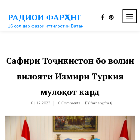
Перейти
к
РАДИОИ ФАРҲАНГ
контенту
ПЕР
НАВ
16 сол дар фазои иттилоотии Ватан
Сафири Тоҷикистон бо волии
вилояти Измири Туркия
мулоқот кард
01.12.2023
0 Comments
BY
farhangfm.tj