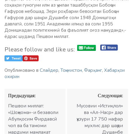
соҳаҳои гуногуни илм аз ҷумлаи ташаббусҳои Бобоҷон
Ғафуров мебошад. Зери роҳбарии бевоситаи Бобоҷон
Ғафуров дар шаҳри Душанбе соли 1948 Донишгоҳи
давлатӣ, соли 1951 Академияи илмҳо ва соли 1955
Донишкадаи политехникӣ ба фаъолият оғоз намуданд»,-
ёдрас шуданд Пешвои миллат.
Please follow and like us:
Опубликовано в
Слайдер
,
Тоҷикистон
,
Фарҳанг
,
Хабарҳои
охирин
Навигация
Предыдущая:
Следующая:
по
записям
Пешвои миллат:
Мусовии «Истиқлол»
«Шоҳнома»-и безаволи
ва «Ал-Наср» дар
Абулқосим Фирдавсӣ
ҳузури 17 750 нафар
чоп ва ба тамоми
мухлис дар шаҳри
мардуми мамлакат
Душанбе