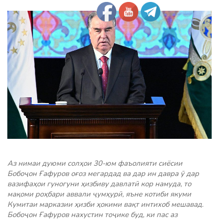
Аз нимаи дуюми солҳои 30-юм фаъолияти сиёсии
Бобоҷон Ғафуров оғоз мегардад ва дар ин давра ӯ дар
вазифаҳои гуногуни ҳизбиву давлатӣ кор намуда, то
мақоми роҳбари аввали ҷумҳурӣ, яъне котиби якуми
Кумитаи марказии ҳизби ҳокими вақт интихоб мешавад.
Бобоҷон Ғафуров нахустин тоҷике буд, ки пас аз