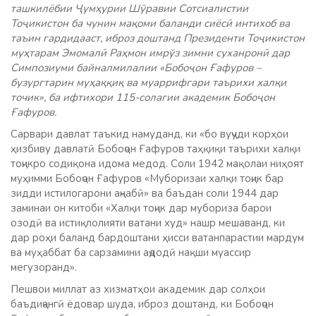
ташкилёбии Ҷумҳурии Шӯравии Сотсиалистии
Тоҷикистон ба чунин мақоми баланди сиёсӣ интихоб ва
таъин гардидааст, иброз доштанд Президенти Тоҷикистон
муҳтарам Эмомалӣ Раҳмон имрўз зимни суханронӣ дар
Симпозиуми байналмилалии «Бобоҷон Ғафуров –
бузургтарин муҳаққиқ ва муаррифгари таърихи халқи
точик», ба ифтихори 115-солагии академик Бобоҷон
Ғафуров.
Сарвари давлат таъкид намуданд, ки «бо вуҷуди корҳои
ҳизбиву давлатӣ Бобоҷон Ғафуров таҳқиқи таърихи халқи
тоҷикро содиқона идома медод. Соли 1942 мақолаи ниҳоят
муҳимми Бобоҷон Ғафуров «Муборизаи халқи тоҷик бар
зидди истилогарони аҷнабӣ» ва баъдан соли 1944 дар
заминаи он китоби «Халқи тоҷик дар мубориза барои
озодӣ ва истиқлолияти ватани худ» нашр мешаванд, ки
дар роҳи баланд бардоштани ҳисси ватанпарастии мардум
ва муҳаббат ба сарзамини аҷдодӣ нақши муассир
мегузоранд».
Пешвои миллат аз хизматҳои академик дар солҳои
баъдиҷангӣ ёдовар шуда, иброз доштанд, ки Бобоҷон