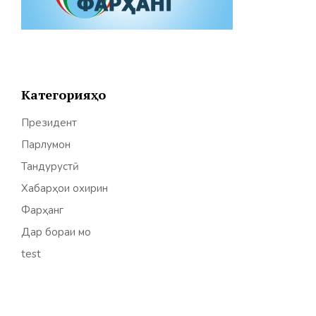
Категорияҳо
Президент
Парлумон
Тандурустӣ
Хабарҳои охирин
Фарҳанг
Дар бораи мо
test