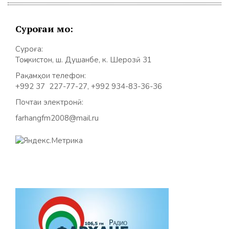
Суроғаи мо:
Суроға:
Тоҷикистон, ш. Душанбе, к. Шерозӣ 31
Рақамҳои телефон:
+992 37 227-77-27, +992 934-83-36-36
Почтаи электронӣ:
farhangfm2008@mail.ru