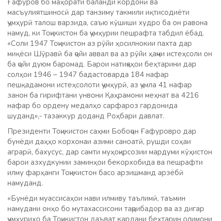
Ғафуров бо маҳорати баланди кордонӣ ва
масъулиятшиносӣ дар танзиму такмили иқтисодиёти
ҷумҳурӣ талош варзида, саъю кӯшиши худро ба он равона
намуд, ки Тоҷикистон ба ҷумҳурии пешрафта табдил ёбад.
«Соли 1947 Тоҷикистон аз рӯйи ҳосилнокии пахта дар
миқёси Шӯравӣ ба ҷойи аввал ва аз рӯйи ҳаҷми истеҳсоли он
ба ҷойи дуюм баромад. Барои натиҷаҳои беҳтарини дар
солҳои 1946 – 1947 бадастоварда 184 нафар
пешқадамони истеҳсолоти ҷумҳурӣ, аз ҷумла 41 нафар
занон ба гирифтани унвони Қаҳрамони меҳнат ва 4216
нафар бо ордену медалҳо сарфароз гардонида
шуданд»,- тазаккур доданд Роҳбари давлат.
Президенти Тоҷикистон саҳми Бобоҷон Ғафуровро дар
бунёди даҳҳо корхонаи азими саноатӣ, рушди соҳаи
аграрӣ, бахусус, дар самти муҳоҷирсозии мардуми кӯҳистон
барои азхудкунии заминҳои бекорхобида ва пешрафти
илму фарҳанги Тоҷикистон басо арзишманд арзёбӣ
намуданд.
«Бунёди муассисаҳои нави илмиву таълимӣ, таъмин
намудани онҳо бо мутахассисони таҷрибадор ва аз дигар
ҷумҳуриҳо ба Тоҷикистон даъват кардани беҳтарин олимони