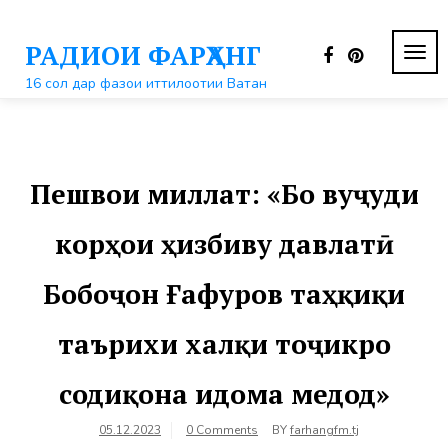
Перейти
к
РАДИОИ ФАРҲАНГ
контенту
ПЕР
НАВ
16 сол дар фазои иттилоотии Ватан
Пешвои миллат: «Бо вуҷуди
корҳои ҳизбиву давлатӣ
Бобоҷон Ғафуров таҳқиқи
таърихи халқи тоҷикро
содиқона идома медод»
05.12.2023
0 Comments
BY
farhangfm.tj