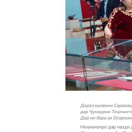
Дирӯз муовини Сарвазир
дар Ҷумҳурии Тоҷикисто
Дар ин бора аз Осорхон
Меҳмононро дар назди д