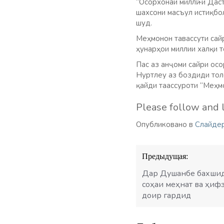
“Осорхонаи миллӣ”-и Да
шахсони масъул истиқбо
шуд.
Меҳмонон тавассути сайр
ҳунарҳои миллии халқи 
Пас аз анҷоми сайри ос
Нуртлеу аз боздиди тол
қайди таассуроти “Меҳм
Please follow and l
Опубликовано в
Слайде
Навигация
Предыдущая:
по
записям
Дар Душанбе бахшид
соҳаи меҳнат ва ҳиф
доир гардид