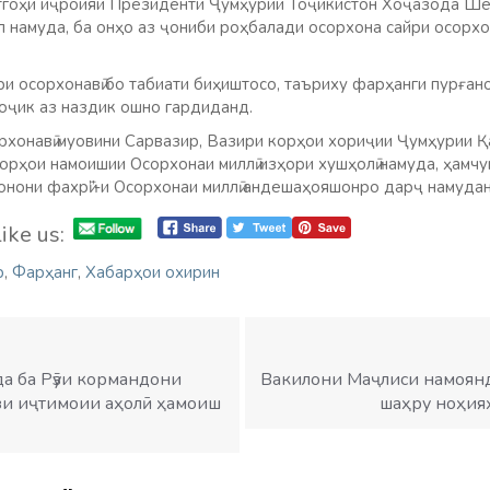
стгоҳи иҷроияи Президенти Ҷумҳурии Тоҷикистон Хоҷазода Шер
л намуда,
ба онҳо аз ҷониби роҳбалади осорхона сайри осорхо
и осорхонавӣ бо табиати биҳиштосо, таъриху фарҳанги пурғано
тоҷик аз наздик ошно гардиданд.
орхонавӣ муовини Сарвазир, Вазири корҳои хориҷии Ҷумҳурии 
орҳои намоишии Осорхонаи миллӣ изҳори хушҳолӣ намуда, ҳамчу
онони фахрӣ”-и Осорхонаи миллӣ андешаҳояшонро дарҷ намудан
ike us:
р
,
Фарҳанг
,
Хабарҳои охирин
а ба Рӯзи кормандони
Вакилони Маҷлиси намоянд
зи иҷтимоии аҳолӣ ҳамоиш
шаҳру ноҳия