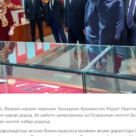
, Вазири корҳои хориҷии Ҷумҳурии Қазоқистон Мурат Нуртле
н қарор дорад, бо ҳайати ҳамроҳонаш аз Осорхонаи миллӣ бо
аи миллӣ хабар доданд.
аромадгоҳи асосии бинои муассиса муовини якуми директори 