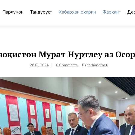
Парлумон
Тандурустӣ
Хабарҳои охирин
Фарҳанг
Дар
зоқистон Мурат Нуртлеу аз Осо
26.01.2024
0 Comments
BY
farhangfm.tj