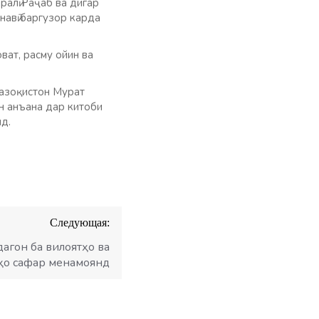
алӣ Раҷаб ва дигар
навӣ баргузор карда
ват, расму ойин ва
Қазоқистон Мурат
н анъана дар китоби
д.
Следующая:
агон ба вилоятҳо ва
ҳо сафар менамоянд