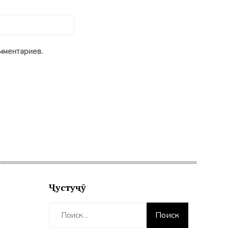
мментариев.
Ҷустуҷӯ
Найти: