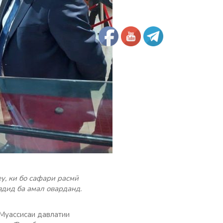
у, ки бо сафари расмӣ
здид ба амал оварданд.
Муассисаи давлатии