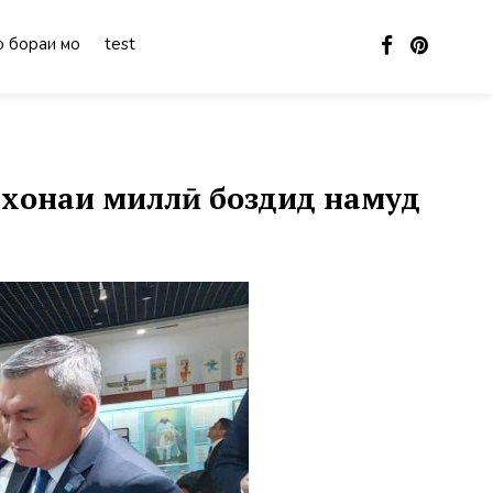
 бораи мо
test
рхонаи миллӣ боздид намуд