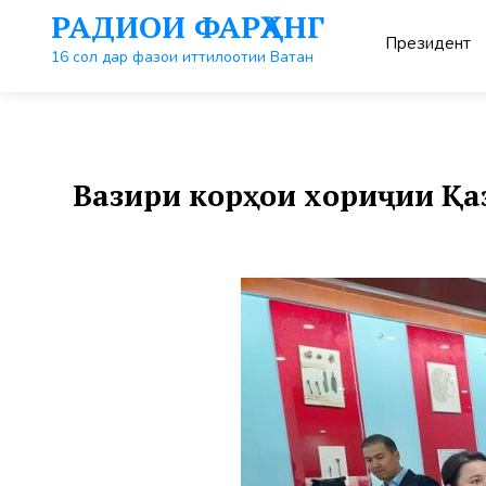
Перейти
РАДИОИ ФАРҲАНГ
к
Президент
контенту
16 сол дар фазои иттилоотии Ватан
Вазири корҳои хориҷии Қа