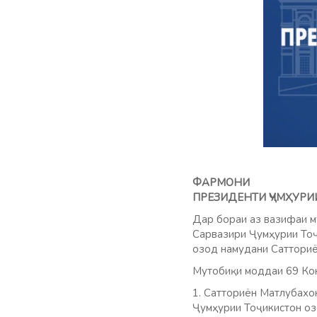
ФАРМОНИ
ПРЕЗИДЕНТИ ҶУМҲУРИ
Дар бораи аз вазифаи м
Сарвазири Ҷумҳурии То
озод намудани Сатториё
Мутобиқи моддаи 69 Кон
1. Сатториён Матлубахо
Ҷумҳурии Тоҷикистон оз