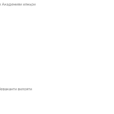
и Академияи илмҳои
еваканти вилояти