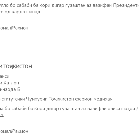
лло бо сабаби ба кори дигар гузаштан аз вазифаи Президент
озод карда шавад.
омалӣ Раҳмон
И ТОҶИКИСТОН
аиси
и Хатлон
инзода Б.
ститутсияи Ҷумҳурии Тоҷикистон фармон медиҳам:
бо сабаби ба кори дигар гузаштан аз вазифаи раиси шаҳри Л
д.
омалӣ Раҳмон