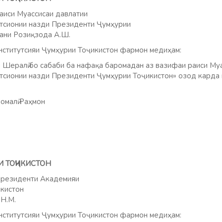
аиси Муассисаи давлатии
атсионии назди Президенти Ҷумҳурии
ани Розиқзода А.Ш.
ститутсияи Ҷумҳурии Тоҷикистон фармон медиҳам:
Шералӣ бо сабаби ба нафақа баромадан аз вазифаи раиси Муа
атсионии назди Президенти Ҷумҳурии Тоҷикистон» озод карда
омалӣ Раҳмон
И ТОҶИКИСТОН
Президенти Академияи
кистон
Н.М.
ститутсияи Ҷумҳурии Тоҷикистон фармон медиҳам: