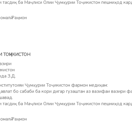
и тасдиқ ба Маҷлиси Олии Ҷумҳурии Тоҷикистон пешниҳод кар
омалӣ Раҳмон
И ТОҶИКИСТОН
азири
икистон
да З.Д.
ститутсияи Ҷумҳурии Тоҷикистон фармон медиҳам:
авлат бо сабаби ба кори дигар гузаштан аз вазифаи вазири ф
шавад.
и тасдиқ ба Маҷлиси Олии Ҷумҳурии Тоҷикистон пешниҳод кар
омалӣ Раҳмон