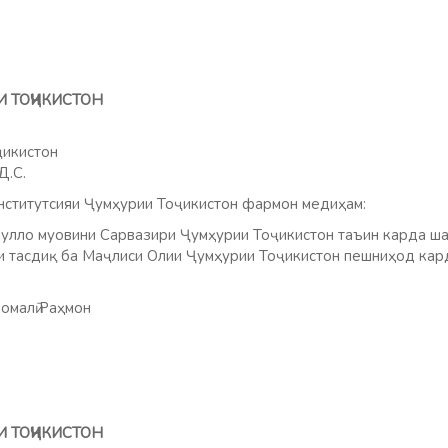
И ТОҶИКИСТОН
ҷикистон
Д.С.
ститутсияи Ҷумҳурии Тоҷикистон фармон медиҳам:
дулло муовини Сарвазири Ҷумҳурии Тоҷикистон таъин карда ша
и тасдиқ ба Маҷлиси Олии Ҷумҳурии Тоҷикистон пешниҳод кар
омалӣ Раҳмон
И ТОҶИКИСТОН