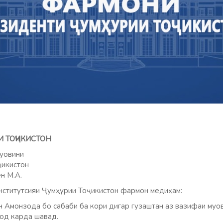
И ТОҶИКИСТОН
уовини
ҷикистон
н М.А.
ститутсияи Ҷумҳурии Тоҷикистон фармон медиҳам:
н Амонзода бо сабаби ба кори дигар гузаштан аз вазифаи муо
од карда шавад.