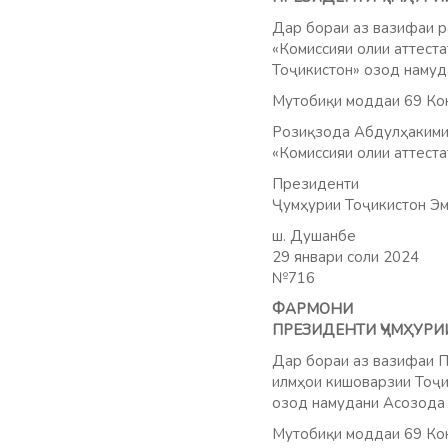
Дар бораи аз вазифаи р
«Комиссияи олии аттест
Тоҷикистон» озод намуд
Мутобиқи моддаи 69 Кон
Розиқзода Абдулҳакими 
«Комиссияи олии аттест
Президенти
Ҷумҳурии Тоҷикистон Эм
ш. Душанбе
29 январи соли 2024
№716
ФАРМОНИ
ПРЕЗИДЕНТИ ҶУМҲУРИ
Дар бораи аз вазифаи 
илмҳои кишоварзии Тоҷи
озод намудани Асозода 
Мутобиқи моддаи 69 Кон