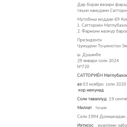
Дар бораи вазири фарҳа
таъин намудани Саттори
Мутобиқи моддаи 69 Кон
1. Сатториён Матлубахо
2. Фармони мазкур баро
Президенти
Ҷумҳурии Тоҷикистон Эм
ш. Душанбе
29 январи соли 2024
№720
САТТОРИЁН Матлубахо
аз
03 ноябри соли 202
кор мекунад
Соли таваллуд
19 сентя
Миллат
то
Соли 1994 Донишкадаи 
Ихтисос
муаллими забон