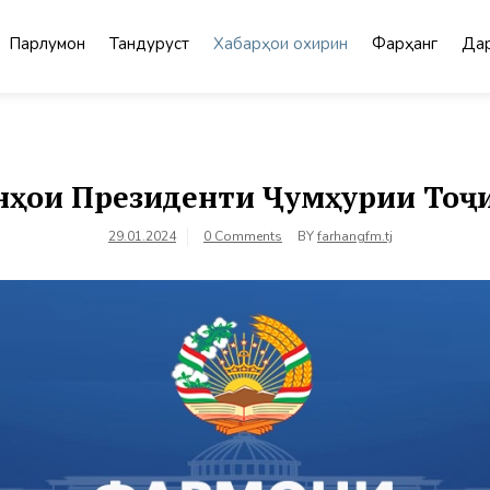
Парлумон
Тандурустӣ
Хабарҳои охирин
Фарҳанг
Дар
ҳои Президенти Ҷумҳурии Тоҷ
29.01.2024
0 Comments
BY
farhangfm.tj