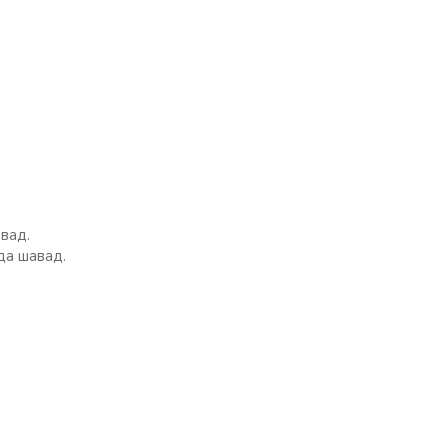
вад.
да шавад.