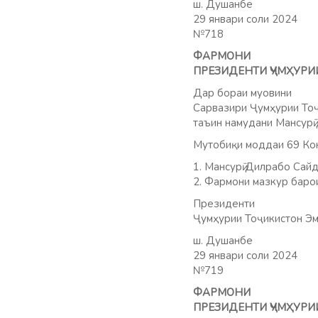
ш. Душанбе
29 январи соли 2024
№718
ФАРМОНИ
ПРЕЗИДЕНТИ ҶУМҲУРИ
Дар бораи муовини
Сарвазири Ҷумҳурии То
таъин намудани Мансурӣ 
Мутобиқи моддаи 69 Кон
1. Мансурӣ Дилрабо Сай
2. Фармони мазкур баро
Президенти
Ҷумҳурии Тоҷикистон Эм
ш. Душанбе
29 январи соли 2024
№719
ФАРМОНИ
ПРЕЗИДЕНТИ ҶУМҲУРИ