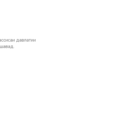
ссисаи давлатии
 шавад.