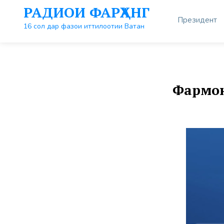
Перейти
РАДИОИ ФАРҲАНГ
к
Президент
контенту
16 сол дар фазои иттилоотии Ватан
Фармон