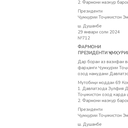
2. Фармони мазкур баро
Президенти
Ҷумҳурии Тоҷикистон Эм
ш. Душанбе
29 январи соли 2024
№712
ФАРМОНИ
ПРЕЗИДЕНТИ ҶУМҲУРИ
Дар бораи аз вазифаи в
фарҳанги Ҷумҳурии Тоҷ
озод намудани Давлатзо
Мутобиқи моддаи 69 Кон
1. Давлатзода Зулфия Д
Тоҷикистон озод карда 
2. Фармони мазкур баро
Президенти
Ҷумҳурии Тоҷикистон Эм
ш. Душанбе