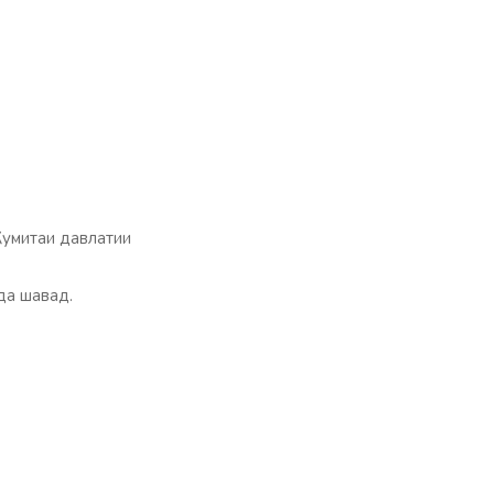
Кумитаи давлатии
да шавад.