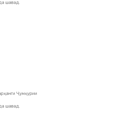
да шавад.
арҳанги Ҷумҳурии
да шавад.