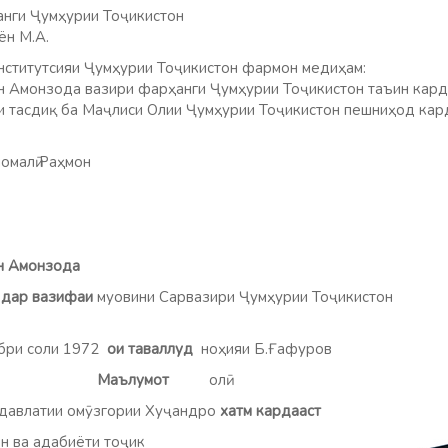
нги Ҷумҳурии Тоҷикистон
ён М.А.
ститутсияи Ҷумҳурии Тоҷикистон фармон медиҳам:
н Амонзода вазири фарҳанги Ҷумҳурии Тоҷикистон таъин кард
и тасдиқ ба Маҷлиси Олии Ҷумҳурии Тоҷикистон пешниҳод кар
омалӣ Раҳмон
н Амонзода
0
дар вазифаи
муовини Сарвазири Ҷумҳурии Тоҷикистон
бри соли 1972
ои таваллуд
ноҳияи Б.Ғафуров
ҷик
Маълумот
олӣ
давлатии омӯзгории Хуҷандро
хатм кардааст
 ва адабиёти тоҷик