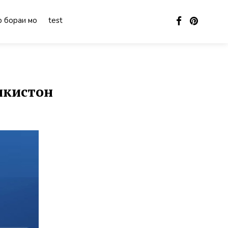
 бораи мо
test
икистон