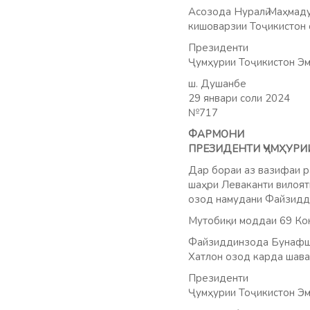
Асозода Нуралӣ Маҳмаду
кишоварзии Тоҷикистон 
Президенти
Ҷумҳурии Тоҷикистон Эм
ш. Душанбе
29 январи соли 2024
№717
ФАРМОНИ
ПРЕЗИДЕНТИ ҶУМҲУРИ
Дар бораи аз вазифаи р
шаҳри Леваканти вилоят
озод намудани Файзидд
Мутобиқи моддаи 69 Кон
Файзиддинзода Бунафша 
Хатлон озод карда шава
Президенти
Ҷумҳурии Тоҷикистон Эм