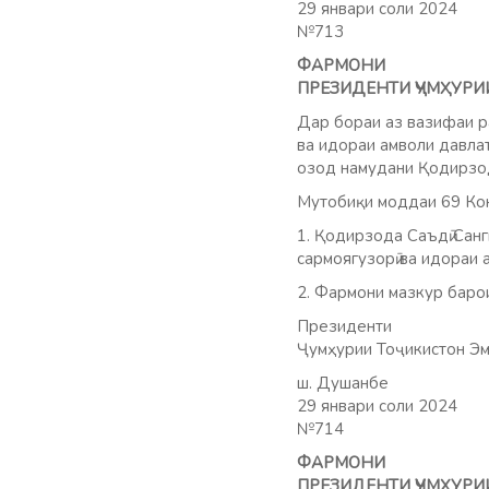
29 январи соли 2024
№713
ФАРМОНИ
ПРЕЗИДЕНТИ ҶУМҲУРИ
Дар бораи аз вазифаи р
ва идораи амволи давла
озод намудани Қодирзод
Мутобиқи моддаи 69 Кон
1. Қодирзода Саъдӣ Сан
сармоягузорӣ ва идораи
2. Фармони мазкур баро
Президенти
Ҷумҳурии Тоҷикистон Эм
ш. Душанбе
29 январи соли 2024
№714
ФАРМОНИ
ПРЕЗИДЕНТИ ҶУМҲУРИ