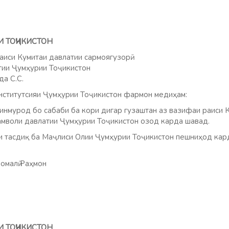
И ТОҶИКИСТОН
аиси Кумитаи давлатии сармоягузорӣ
тии Ҷумҳурии Тоҷикистон
а С.С.
ститутсияи Ҷумҳурии Тоҷикистон фармон медиҳам:
гинмурод бо сабаби ба кори дигар гузаштан аз вазифаи раиси 
 амволи давлатии Ҷумҳурии Тоҷикистон озод карда шавад.
и тасдиқ ба Маҷлиси Олии Ҷумҳурии Тоҷикистон пешниҳод кар
омалӣ Раҳмон
И ТОҶИКИСТОН