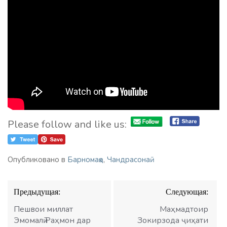
Please follow and like us:
Опубликовано в
Барномаҳо
,
Чандрасонаӣ
Навигация
Предыдущая:
Следующая:
по
записям
Пешвои миллат
Маҳмадтоир
Эмомалӣ Раҳмон дар
Зокирзода ҷиҳати