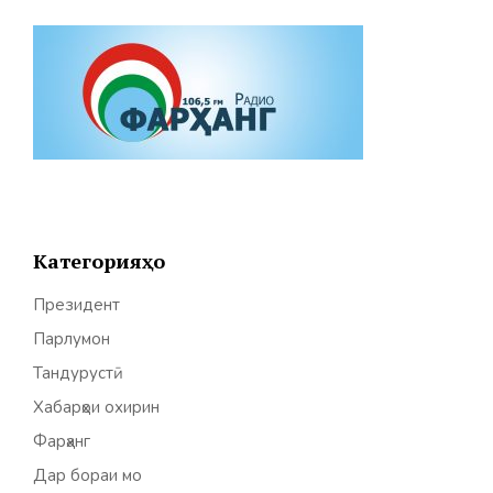
Категорияҳо
Президент
Парлумон
Тандурустӣ
Хабарҳои охирин
Фарҳанг
Дар бораи мо