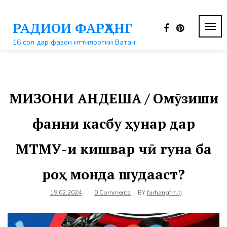
Перейти
к
РАДИОИ ФАРҲАНГ
контенту
ПЕР
НАВ
16 сол дар фазои иттилоотии Ватан
МИЗОНИ АНДЕША / Омӯзиши
фанни касбу ҳунар дар
МТМУ-и кишвар чӣ гуна ба
роҳ монда шудааст?
19.02.2024
0 Comments
BY
farhangfm.tj