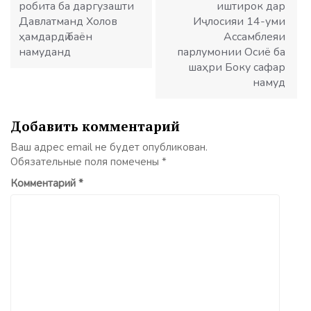
робита ба даргузашти
иштирок дар
Давлатманд Холов
Иҷлосияи 14-уми
ҳамдардӣ баён
Ассамблеяи
намуданд
парлумонии Осиё ба
шаҳри Боку сафар
намуд
Добавить комментарий
Ваш адрес email не будет опубликован.
Обязательные поля помечены
*
Комментарий
*