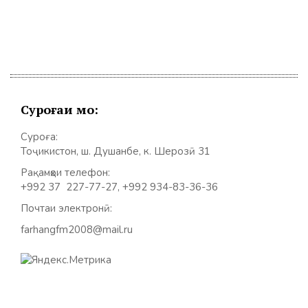
Суроғаи мо:
Суроға:
Тоҷикистон, ш. Душанбе, к. Шерозӣ 31
Рақамҳои телефон:
+992 37 227-77-27, +992 934-83-36-36
Почтаи электронӣ:
farhangfm2008@mail.ru