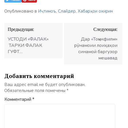
Опубликовано в
Иҷтимоъ
,
Слайдер
,
Хабарҳои охирин
Навигация
Предыдущая:
Следующая:
по
записям
УСТОДИ «ФАЛАК»
Дар «Тоҷикфилм»
ТАРКИ ФАЛАК
рӯнамоии лоиҳаҳои
ГУФТ…
синамоӣ баргузор
мешавад
Добавить комментарий
Ваш адрес email не будет опубликован.
Обязательные поля помечены
*
Комментарий
*