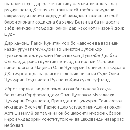
фаъоли онҳо дар ҳаёти сиёсиву ҷамъиятии ҷомеа, дар
руҳияи ватандӯстиву хештаншиносӣ тарбия намудани
наврасону ҷавонон, қадрдонӣ намудани занони низомӣ
барои хизмати содиқона ба халқу Ватан ва ба ин восита
зиёд намудани теъдоди занон дар мақомоти низомӣ доир
шуд».
Дар ҳамоиш Раиси Кумитаи кор бо ҷавонон ва варзиши
назди Ҳукумати Ҷумҳурии Тоҷикистон Зулфиқор
Гулаҳмадзода, муовини Раиси шаҳри Душанбе Дилбар
Одилзода, раиси кумитаи иқтисод ва молияи Маҷлиси
намояндагони Маҷлиси Олии Ҷумҳурии Тоҷикистон Сурайё
Дӯстмуродзода ва раиси коллегияи оилавии Суди Олии
Ҷумҳурии Тоҷикистон Рухшона Ҳаким сухан гуфтанд.
Иброз гардид, ки дар замони соҳибистиқлолӣ саҳми
беназири Сарфармондеҳи Олии Қувваҳои Мусаллаҳи
Ҷумҳурии Тоҷикистон, Президенти Ҷумҳурии Тоҷикистон
муҳтарам Эмомалӣ Раҳмон дар устувор намудани пояҳои
Артиши миллӣ ва таъмини он бо шароити мувофиқ барои
иҷрои уҳдадории конститутсионӣ ва шаҳрвандӣ назаррас
мебошад.