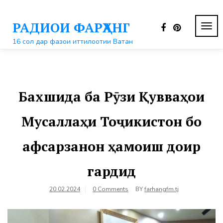
Перейти
к
РАДИОИ ФАРҲАНГ
контенту
ПЕР
НАВ
16 сол дар фазои иттилоотии Ватан
Бахшида ба Рӯзи Қувваҳои
Мусаллаҳи Тоҷикистон бо
афсарзанон ҳамоиш доир
гардид
20.02.2024
0 Comments
BY
farhangfm.tj