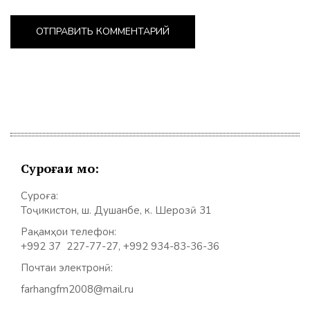
Суроғаи мо:
Суроға:
Тоҷикистон, ш. Душанбе, к. Шерозӣ 31
Рақамҳои телефон:
+992 37 227-77-27, +992 934-83-36-36
Почтаи электронӣ:
farhangfm2008@mail.ru