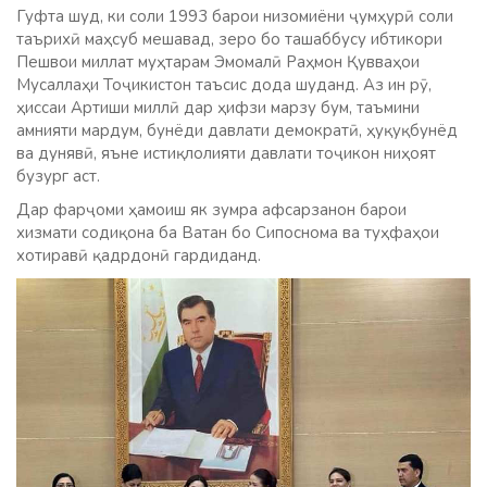
Гуфта шуд, ки соли 1993 барои низомиёни ҷумҳурӣ соли
таърихӣ маҳсуб мешавад, зеро бо ташаббусу ибтикори
Пешвои миллат муҳтарам Эмомалӣ Раҳмон Қувваҳои
Мусаллаҳи Тоҷикистон таъсис дода шуданд. Аз ин рӯ,
ҳиссаи Артиши миллӣ дар ҳифзи марзу бум, таъмини
амнияти мардум, бунёди давлати демократӣ, ҳуқуқбунёд
ва дунявӣ, яъне истиқлолияти давлати тоҷикон ниҳоят
бузург аст.
Дар фарҷоми ҳамоиш як зумра афсарзанон барои
хизмати содиқона ба Ватан бо Сипоснома ва туҳфаҳои
хотиравӣ қадрдонӣ гардиданд.