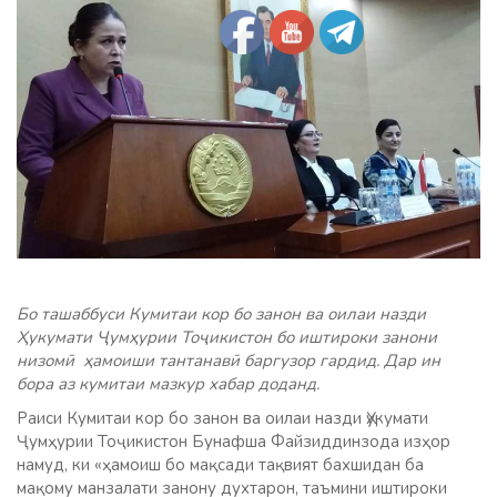
Бо ташаббуси Кумитаи кор бо занон ва оилаи назди
Ҳукумати Ҷумҳурии Тоҷикистон бо иштироки занони
низомӣ ҳамоиши тантанавӣ баргузор гардид. Дар ин
бора аз кумитаи мазкур хабар доданд.
Раиси Кумитаи кор бо занон ва оилаи назди Ҳукумати
Ҷумҳурии Тоҷикистон Бунафша Файзиддинзода изҳор
намуд, ки «ҳамоиш бо мақсади тақвият бахшидан ба
мақому манзалати занону духтарон, таъмини иштироки