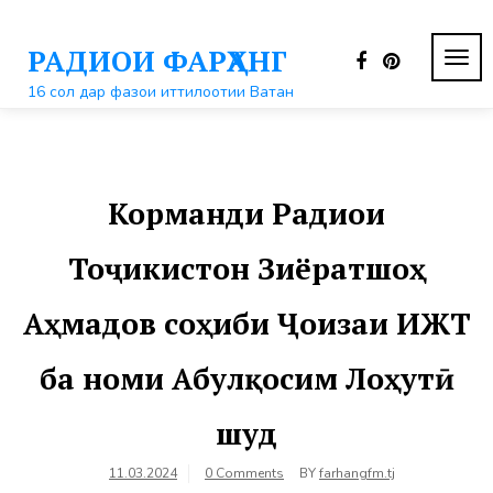
Перейти
к
РАДИОИ ФАРҲАНГ
контенту
ПЕР
НАВ
16 сол дар фазои иттилоотии Ватан
Корманди Радиои
Тоҷикистон Зиёратшоҳ
Аҳмадов соҳиби Ҷоизаи ИЖТ
ба номи Абулқосим Лоҳутӣ
шуд
11.03.2024
0 Comments
BY
farhangfm.tj