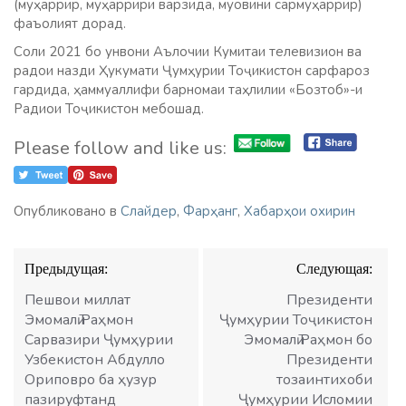
(муҳаррир, муҳаррири варзида, муовини сармуҳаррир)
фаъолият дорад.
Соли 2021 бо унвони Аълочии Кумитаи телевизион ва
радои назди Ҳукумати Ҷумҳурии Тоҷикистон сарфароз
гардида, ҳаммуаллифи барномаи таҳлилии «Бозтоб»-и
Радиои Тоҷикистон мебошад.
Please follow and like us:
Опубликовано в
Слайдер
,
Фарҳанг
,
Хабарҳои охирин
Навигация
Предыдущая:
Следующая:
по
записям
Пешвои миллат
Президенти
Эмомалӣ Раҳмон
Ҷумҳурии Тоҷикистон
Сарвазири Ҷумҳурии
Эмомалӣ Раҳмон бо
Узбекистон Абдулло
Президенти
Ориповро ба ҳузур
тозаинтихоби
пазируфтанд
Ҷумҳурии Исломии