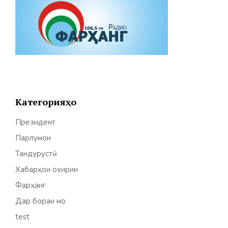
Категорияҳо
Президент
Парлумон
Тандурустӣ
Хабарҳои охирин
Фарҳанг
Дар бораи мо
test