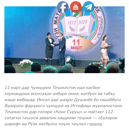
11 март дар Ҷумҳурии Тоҷикистон иди касбии
кормандони воситаҳои ахбори омма, матбуот ва табъу
нашр мебошад. Имсол дар шаҳри Душанбе бо ташаббуси
Вазорати фарҳанги ҷумҳурӣ ва Иттифоқи журналистони
Тоҷикистон дар толори «Кохи Суруш»-и пойтахт 112-
солагии таъсиси аввалин нашрияи тоҷикӣ — «Бухорои
шариф» ва Рӯзи матбуоти тоҷик таҷлил гардид.