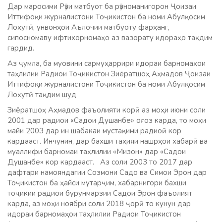
Дар маросими Рӯзи матбуот ба рӯзноманигорон Ҷоизаи
Иттифоқи журналистони Тоҷикистон ба номи Абулқосим
Лоҳутӣ, унвонҳои Аълочии матбуоту фарҳанг,
сипосномаву ифтихорномаҳо аз вазорату идораҳо тақдим
гардид.
Аз ҷумла, ба муовини сармуҳаррири идораи барномаҳои
таҳлилии Радиои Тоҷикистон Зиёратшоҳ Аҳмадов Ҷоизаи
Иттифоқи журналистони Тоҷикистон ба номи Абулқосим
Лоҳутӣ тақдим шуд
Зиёратшоҳ Аҳмадов фаъолияти корӣ аз моҳи июни соли
2001 дар радиои «Садои Душанбе» оғоз карда, то моҳи
майи 2003 дар ин шабакаи мустақими радиоӣ кор
кардааст. Инчунин, дар бахши таҳияи нашрҳои хабарӣ ва
муаллифи барномаи таҳлилии «Мизон» дар «Садои
Душанбе» кор кардааст. Аз соли 2003 то 2017 дар
дафтари намояндагии Созмони Садо ва Симои Эрон дар
Тоҷикистон ба ҳайси мутарҷим, хабарнигори бахши
тоҷикии радиои бурунмарзии Садои Эрон фаъолият
карда, аз моҳи ноябри соли 2018 ҷорӣ то кунун дар
идораи барномаҳои таҳлилии Радиои Тоҷикистон