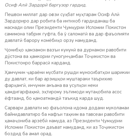
Осиф Алӣ Зардорӣ баргузор гардид.
Пешвои миллат дар оғози суҳбат муҳтарам Осиф Алӣ
Зардориро дар робита ба интихоб гардиданаш ба
маснади олии Президенти Ҷумҳурии Исломии Покистон
самимона табрик гуфта, ба ӯ саломатӣ ва дар фаъолияти
давлатӣ барору комёбиҳо орзу намуданд.
Ҷонибҳо ҳамзамон вазъи кунунӣ ва дурнамои равобити
дӯстона ва ҳамкории гуногунҷанбаи Тоҷикистон ва
Покистонро баррасӣ карданд.
Ҳамчунин ҷараёни мусбати рушди муносибатҳои шарикии
ду давлат, ки бар арзишҳои муштараки таърихию
фарҳангӣ, инчунин анъана ва усулҳои неки
ҳамдигарфаҳмӣ, эҳтирому эътимоди мутақобила асос
ёфтаанд, бо қаноатмандӣ таъкид карда шуд.
Сарвари давлати мо фаъолона идома додани муколамаи
байнидавлатиро ба нафъи таҳким ва тавсеаи равобити
ҳамаҷониба арзёбӣ намуда, аз Президенти Ҷумҳурии
Исломии Покистон даъват намуданд, ки аз Тоҷикистон
боздид ба амал орад.