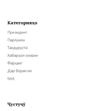
Категорияҳо
Президент
Парлумон
Тандурустӣ
Хабарҳои охирин
Фарҳанг
Дар бораи мо
test
Ҷустуҷӯ