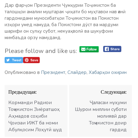
Дар фарҷом Президенти Ҷумҳурии Тоҷикистон ба
талошҳои амалии муштарак ҷиҳати бо муҳтавои нав ғанӣ
гардонидани муносибатҳои Тоҷикистон ва Покистон
изҳори умед намуда, ба Покистони дӯст ва мардуми
шарифи он сулҳу субот, некуаҳволӣ ва шукуфоии
минбаъда орзу намуданд.
Please follow and like us:
Опубликовано в
Президент
,
Слайдер
,
Хабарҳои охирин
Навигация
Предыдущая:
Следующая:
по
записям
Корманди Радиои
Ҷаласаи нуҳуми
Тоҷикистон Зиёратшоҳ
Шурои миллии суботи
Аҳмадов соҳиби
молиявӣ дар
Ҷоизаи ИЖТ ба номи
Тоҷикистон доир
Абулқосим Лоҳутӣ шуд
гардид