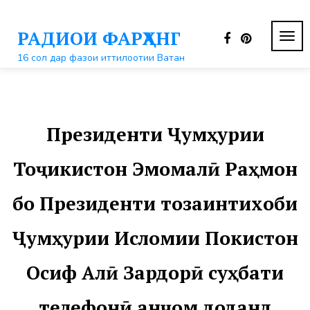
Перейти
к
РАДИОИ ФАРҲАНГ
контенту
ПЕР
НАВ
16 сол дар фазои иттилоотии Ватан
Президенти Ҷумҳурии
Тоҷикистон Эмомалӣ Раҳмон
бо Президенти тозаинтихоби
Ҷумҳурии Исломии Покистон
Осиф Алӣ Зардорӣ суҳбати
телефонӣ анҷом доданд