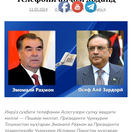
11.03.2024
0 Comments
BY
farhangfm.tj
Имрӯз суҳбати телефонии Асосгузори сулҳу ваҳдати
миллӣ — Пешвои миллат, Президенти Ҷумҳурии
Тоҷикистон муҳтарам Эмомалӣ Раҳмон ва Президенти
тозаинтихоби Ҷумҳурии Исломии Покистон муҳтарам