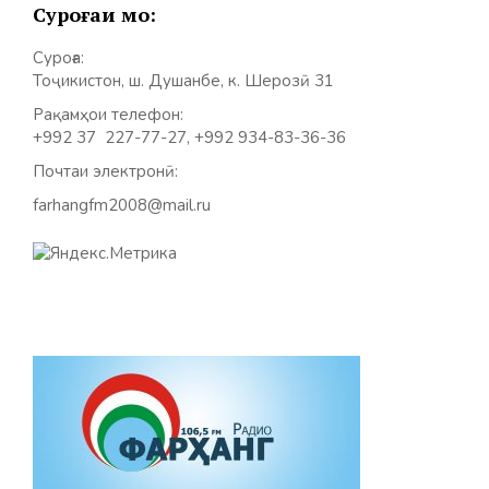
Суроғаи мо:
Суроға:
Тоҷикистон, ш. Душанбе, к. Шерозӣ 31
Рақамҳои телефон:
+992 37 227-77-27, +992 934-83-36-36
Почтаи электронӣ:
farhangfm2008@mail.ru