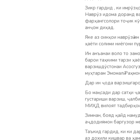
Зикр гардид , ки имрӯз
Наврӯз идома доранд ва
фарҳангсолори тоҷик кӯ
анҷом диҳад.
Яке аз оинҳои наврӯзӣ и
ҳаёти солими ниёгони пу
Ин анъанаи воло то замо
барои таҳкими тарзи ҳаё
варзишдӯстонаи Асосгуз
муҳтарам Эмомалӣ Раҳмон
Дар ин ҷода варзишгаро
Бо мақсади дар сатҳи ҷа
густариши варзиш, ҷалби
МИҲД вилоят тадбирҳои 
Зимнан, бояд қайд намуд
аҷдодиямон баргузор м
Таъкид гардид, ки ки да
аз дохили кишвар ва ҳам