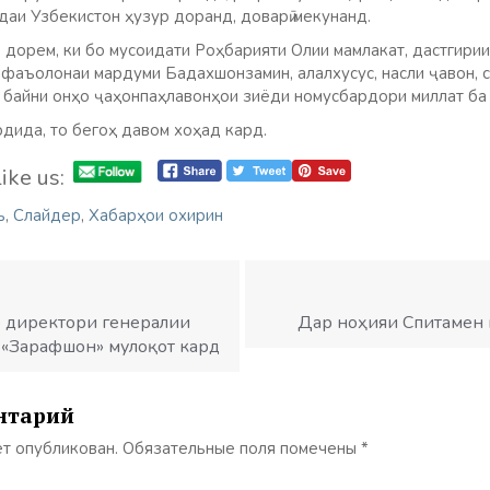
даи Узбекистон ҳузур доранд, доварӣ мекунанд.
 дорем, ки бо мусоидати Роҳбарияти Олии мамлакат, дастгири
 фаъолонаи мардуми Бадахшонзамин, алалхусус, насли ҷавон, 
з байни онҳо ҷаҳонпаҳлавонҳои зиёди номусбардори миллат ба 
рдида, то бегоҳ давом хоҳад кард.
ike us:
ъ
,
Слайдер
,
Хабарҳои охирин
бо директори генералии
Дар ноҳияи Спитамен к
 «Зарафшон» мулоқот кард
нтарий
ет опубликован.
Обязательные поля помечены
*