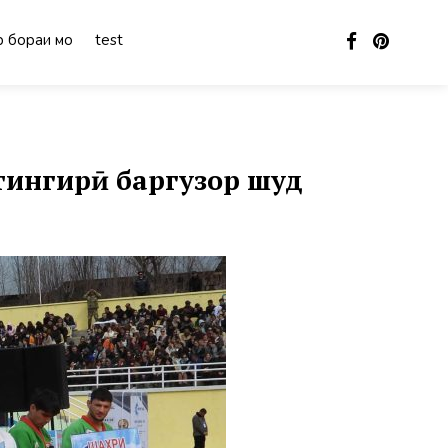
 бораи мо
test
тингирӣ баргузор шуд