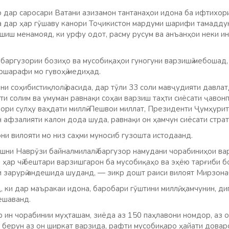
ҳо дар саросари Ватани азизамон тантанаҳои идона ба ифтихо
 дар ҳар гӯшаву канори Тоҷикистон мардуми шарифи тамадду
шиш менамояд, ки урфу одот, расму русум ва анъанҳои неки и
н баргузории бозиҳо ва мусобиқаҳои гуногуни варзишӣ мебошад,
ршарафи мо гувоҳӣ медиҳад.
ни соҳибистиқлолӣ расида, дар тӯли 33 соли мавҷудияти давла
ти солим ва умуман равнақи соҳаи варзиш таҳти сиёсати ҷавон
ори сулҳу ваҳдати миллӣ-Пешвои миллат, Президенти Ҷумҳурит 
 афзалияти калон дода шуда, равнақи он ҳамчун сиёсати страт
ни вилояти мо низ саҳми муносиб гузошта истодаанд.
шни Наврӯзи байналмилалӣ баргузор намудани чорабиниҳои варз
 ҳар чӣ бештари варзишгарон ба мусобиқаҳо ва эҳёю тарғиби б
зарурӣ андешида шуданд, — зикр дошт раиси вилоят Мирзона
, ки дар маъракаи идона, баробари гӯштини миллӣ, ҳамчунин, д
ешаванд.
р ин чорабинии муҳташам, зиёда аз 150 паҳлавони номдор, аз о
 берун аз он ширкат варзида, рафти мусобиқаро ҳайати доваро