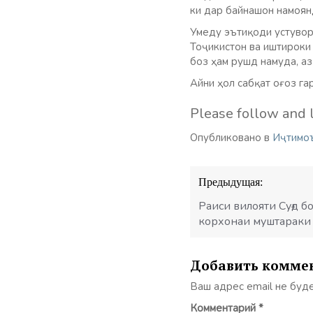
ки дар байнашон намоян
Умеду эътиқоди устувор
Тоҷикистон ва иштироки
боз ҳам рушд намуда, а
Айни ҳол сабқат оғоз га
Please follow and l
Опубликовано в
Иҷтимо
Навигация
Предыдущая:
по
записям
Раиси вилояти Суғд 
корхонаи муштараки
Добавить комме
Ваш адрес email не буд
Комментарий
*