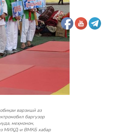
обиқаи варзишӣ аз
ектромобил баргузор
уда, меҳмонон,
 аз МИҲД-и ВМКБ хабар