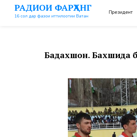
Перейти
РАДИОИ ФАРҲАНГ
к
Президент
контенту
16 сол дар фазои иттилоотии Ватан
Бадахшон. Бахшида б