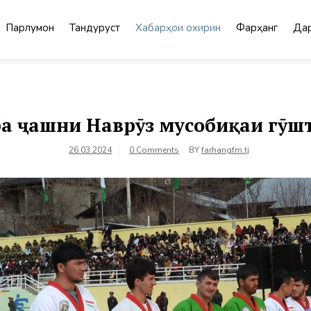
Парлумон
Тандурустӣ
Хабарҳои охирин
Фарҳанг
Дар
а ҷашни Наврӯз мусобиқаи гӯш
26.03.2024
0 Comments
BY
farhangfm.tj