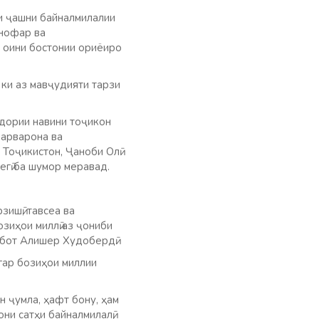
ри
ҷашни байналмилалии
нофар ва
н оини бостонии ориёиро
 ки аз мавҷудияти тарзи
тдории навини тоҷикон
парварона ва
Тоҷикистон, Ҷаноби Олӣ
егӣ ба шумор меравад.
ишӣ, тавсеа ва
озиҳои миллӣ аз ҷониби
бот Алишер Худобердӣ.
игар бозиҳои миллии
н ҷумла, ҳафт бону, ҳам
ни сатҳи байналмилалӣ,