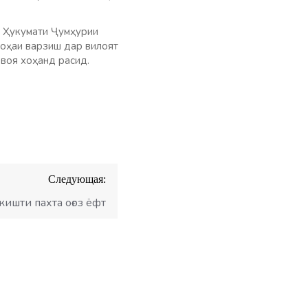
и Ҳукумати Ҷумҳурии
соҳаи варзиш дар вилоят
воя хоҳанд расид.
Следующая:
ишти пахта оғоз ёфт