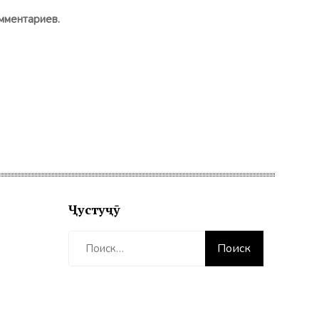
мментариев.
Ҷустуҷӯ
Найти: