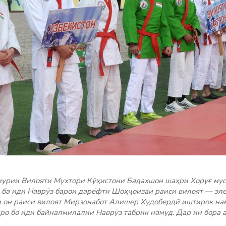
мурии Вилояти Мухтори Кӯҳистони Бадахшон шаҳри Хоруғ мус
 ба иди Наврӯз барои дарёфти Шоҳҷоизаи раиси вилоят — эл
и он раиси вилоят Мирзонабот Алишер Худобердӣ иштирок нам
ро бо иди байналмилалии Наврӯз табрик намуд. Дар ин бора