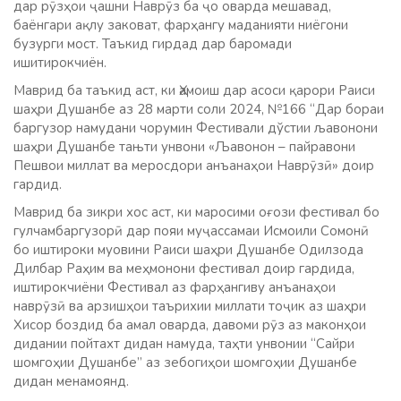
дар рӯзҳои ҷашни Наврӯз ба ҷо оварда мешавад,
баёнгари ақлу заковат, фарҳангу маданияти ниёгони
бузурги мост. Таъкид гирдад дар баромади
ишитирокчиён.
Маврид ба таъкид аст, ки Ҳамоиш дар асоси қарори Раиси
шаҳри Душанбе аз 28 марти соли 2024, №166 “Дар бораи
баргузор намудани чорумин Фестивали дўстии љавонони
шаҳри Душанбе тањти унвони «Љавонон – пайравони
Пешвои миллат ва меросдори анъанаҳои Наврӯзӣ» доир
гардид.
Маврид ба зикри хос аст, ки маросими оғози фестивал бо
гулчамбаргузорӣ дар пояи муҷассамаи Исмоили Сомонӣ
бо иштироки муовини Раиси шаҳри Душанбе Одилзода
Дилбар Раҳим ва меҳмонони фестивал доир гардида,
иштирокчиёни Фестивал аз фарҳангиву анъанаҳои
наврӯзӣ ва арзишҳои таърихии миллати тоҷик аз шаҳри
Хисор боздид ба амал оварда, давоми рӯз аз маконҳои
дидании пойтахт дидан намуда, таҳти унвонии “Сайри
шомгоҳии Душанбе” аз зебогиҳои шомгоҳии Душанбе
дидан менамоянд.