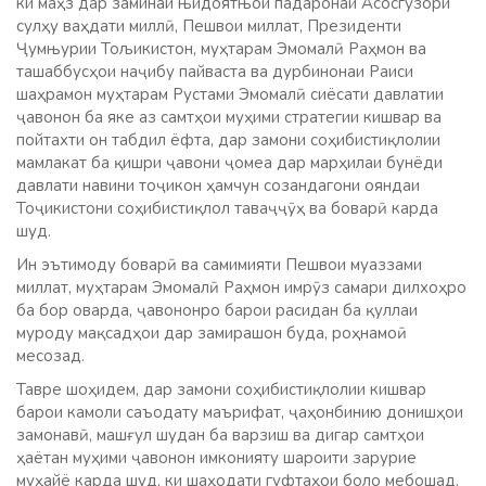
ки маҳз дар заминаи њидоятњои падаронаи Асосгузори
сулҳу ваҳдати миллӣ, Пешвои миллат, Президенти
Ҷумњурии Тољикистон, муҳтарам Эмомалӣ Раҳмон ва
ташаббусҳои наҷибу пайваста ва дурбинонаи Раиси
шаҳрамон муҳтарам Рустами Эмомалӣ сиёсати давлатии
ҷавонон ба яке аз самтҳои муҳими стратегии кишвар ва
пойтахти он табдил ёфта, дар замони соҳибистиқлолии
мамлакат ба қишри ҷавони ҷомеа дар марҳилаи бунёди
давлати навини тоҷикон ҳамчун созандагони ояндаи
Тоҷикистони соҳибистиқлол таваҷҷӯҳ ва боварӣ карда
шуд.
Ин эътимоду боварӣ ва самимияти Пешвои муаззами
миллат, муҳтарам Эмомалӣ Раҳмон имрӯз самари дилхоҳро
ба бор оварда, ҷавононро барои расидан ба қуллаи
муроду мақсадҳои дар замирашон буда, роҳнамоӣ
месозад.
Тавре шоҳидем, дар замони соҳибистиқлолии кишвар
барои камоли саъодату маърифат, ҷаҳонбинию донишҳои
замонавӣ, машғул шудан ба варзиш ва дигар самтҳои
ҳаётан муҳими ҷавонон имконияту шароити зарурие
муҳайё карда шуд, ки шаҳодати гуфтаҳои боло мебошад.