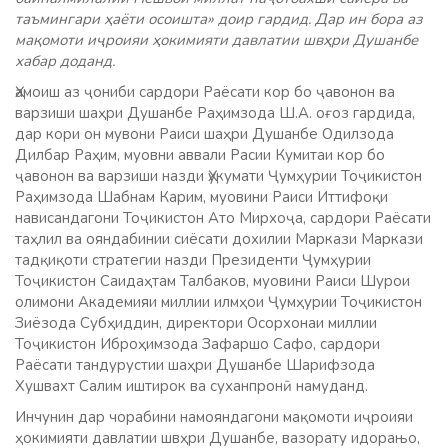
таъмингари ҳаёти осоишта» доир гардид. Дар ин бора аз
мақомоти иҷроияи ҳокимияти давлатии швҳри Душанбе
хабар доданд.
Ҳамоиш аз ҷониби сардори Раёсати кор бо ҷавонон ва
варзиши шаҳри Душанбе Раҳимзода Ш.А. оғоз гардида,
дар кори он мувони Раиси шаҳри Душанбе Одилзода
Дилбар Раҳим, муовни аввали Расии Кумитаи кор бо
ҷавонон
ва варзиши назди Ҳукумати Ҷумҳурии Тоҷикистон
Раҳимзода Шабнам Карим, муовини Раиси Иттифоқи
нависандагони Тоҷикистон Ато Мирхоҷа, сардори Раёсати
таҳлил ва ояндабинии сиёсати дохилии Маркази Маркази
тадқиқоти стратегии назди Президенти Ҷумҳурии
Тоҷикистон Саидаҳтам Талбаков, муовини Раиси Шурои
олимони Академияи миллии илмҳои Ҷумҳурии Тоҷикистон
Зиёзода Субҳиддин, директори Осорхонаи миллии
Тоҷикистон Иброҳимзода Зафаршо Сафо, сардори
Раёсати тандурустии шаҳри Душанбе Шарифзода
Хушвахт Салим иштирок ва суханпронӣ намуданд.
Инчунин дар чорабини намояндагони мақомоти иҷроияи
ҳокимияти давлатии швҳри Душанбе, вазорату идорањо,