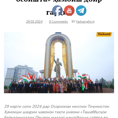
гардид
29.03.2024
0 Comments
BY
farhangfm.tj
29 марти соли 2024 дар Осорхонаи миллии Тоҷикистон
Ҳамоиши шаҳрии ҷавонон таҳти унвони «Ташаббусҳои
байналмилалии Пешвои миллат наҷотбахши сайёра ва