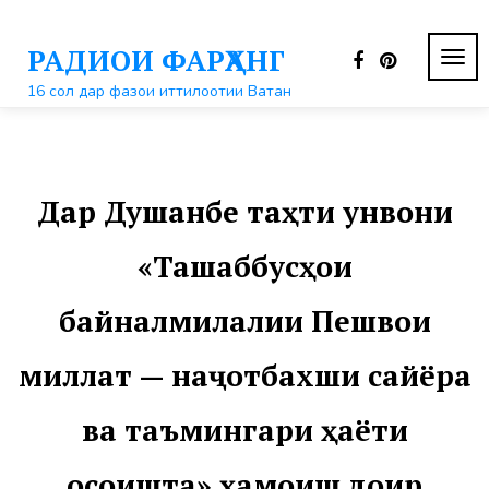
Перейти
к
РАДИОИ ФАРҲАНГ
контенту
ПЕР
НАВ
16 сол дар фазои иттилоотии Ватан
Дар Душанбе таҳти унвони
«Ташаббусҳои
байналмилалии Пешвои
миллат — наҷотбахши сайёра
ва таъмингари ҳаёти
осоишта» ҳамоиш доир