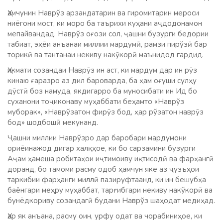
Ҳамчунин Наврўз арзандатарин ва гиромитарин мероси
ниёгони мост, ки моро ба таърихи куҳани аҷдодонамон
мепайвандад. Наврўз оғози сол, ҷашни бузурги бедории
табиат, эҳёи анъанаи миллии мардумӣ, рамзи пирўзӣ бар
торикӣ ва тантанаи некиву накӯкорӣ маънидод гардид.
Ҳикмати созандаи Наврӯз ин аст, ки мардум дар ин рӯз
кинаю ғаразро аз дил бароварда, ба ҳам оғуши сулҳу
дӯстӣ боз намуда, якдигарро ба муносибати ин Ид бо
суханони тоҷиконаву муҳаббати беҳамто «Наврўз
муборак», «Наврўзатон фирӯз бод, ҳар рўзатон наврӯз
бод» шодбошӣ мекунанд.
Ҷашни миллии Наврўзро дар баробари мардумони
ориёинажод дигар халқҳое, ки бо сарзамини бузурги
Аҷам ҳамеша робитаҳои иҷтимоиву иқтисодӣ ва фарҳангӣ
доранд, бо тамоми расму одоб ҳамчун яке аз ҷузъҳои
таркибии фарҳанги миллӣ пазируфтаанд, ки ин бешубҳа
баёнгари меҳру муҳаббат, тарғибгари некиву накўкорӣ ва
бунёдкориву созандагӣ будани Наврўз шаҳодат медиҳад.
Ҳар як анъана, расму оин, урфу одат ва чорабиниҳое, ки