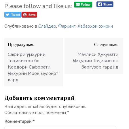
Please follow and like us:
Опубликовано в
Слайдер
,
Фарҳанг
,
Хабарҳои охирин
Навигация
Предыдущая:
Следующая:
по
записям
Сафири Ҷумҳурии
Маҷлиси Ҳукумати
Тоҷикистон бо
Ҷумҳурии Тоҷикистон
Кордори Сафорати
баргузор гардид
Ҷумҳурии Ироқ мулоқот
кард
Добавить комментарий
Ваш адрес email не будет опубликован.
Обязательные поля помечены
*
Комментарий
*