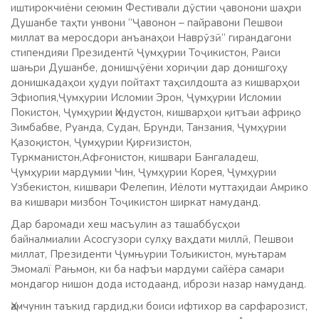
иштирокчиёни сеюмин Фестивали дӯстии ҷавонони шаҳри
Душанбе таҳти унвони “Ҷавонон – пайравони Пешвои
миллат ва меросдори анъанаҳои Наврӯзӣ” гирандагони
стипендияи Президентӣ Ҷумҳурии Тоҷикистон, Раиси
шањри Душанбе, донишҷӯёни хориҷии дар донишгоҳу
донишкадаҳои ҳудуи пойтахт таҳсилдошта аз кишварҳои
Эфиопия,Ҷумҳурии Исломии Эрон, Ҷумҳурии Исломии
Покистон, Ҷумҳурии Ҳиндустон, кишварҳои қитъаи африқо
Зимбабве, Руанда, Судан, Брунди, Танзания, Ҷумҳурии
Қазоқистон, Ҷумҳурии Қирғизистон,
Туркманистон,Афғонистон, кишвари Бангаладеш,
Ҷумҳурии мардумии Чин, Ҷумҳурии Корея, Ҷумҳурии
Узбекистон, кишвари Фелепин, Иёлоти муттаҳидаи Амрико
ва кишвари мизбон Тоҷикистон ширкат намуданд.
Дар баромади хеш масъулин аз ташаббусҳои
байналмиалии Асосгузори сулҳу ваҳдати миллӣ, Пешвои
миллат, Президенти Ҷумњурии Тољикистон, муњтарам
Эмомалї Рањмон, ки ба нафъи мардуми сайёра самари
мондагор нишон дода истодаанд, ибрози назар намуданд.
Ҳамчунин таъкид гардид,ки боиси ифтихор ва сарфарозист,