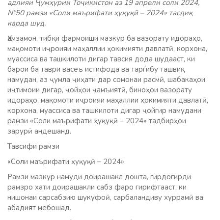
адлияи Ҷумҳурии Тоҷикистон аз 19 апрели соли 2024,
№50 рамзи «Соли маърифати ҳуқуқӣ – 2024» тасдиқ
карда шуд.
Ҳамзамон, тибқи фармоиши мазкур ба вазорату идораҳо,
мақомоти иҷроияи маҳаллии ҳокимияти давлатӣ, корхона,
муассиса ва ташкилоти дигар тавсия дода шудааст, ки
барои ба таври васеъ истифода ва тарѓибу ташвиқ
намудан, аз ҷумла ҷиҳати дар сомонаи расмӣ, шабакаҳои
иҷтимоии дигар, ҷойҳои ҷамъиятӣ, биноҳои вазорату
идораҳо, мақомоти иҷроияи маҳаллии ҳокимияти давлатӣ,
корхона, муассиса ва ташкилоти дигар ҷойгир намудани
рамзи «Соли маърифати ҳуқуқӣ – 2024» тадбирҳои
зарурӣ андешанд.
Тавсифи рамзи
«Соли маърифати ҳуқуқӣ – 2024»
Рамзи мазкур намуди доирашакл дошта, гирдогирди
рамзро хати доирашакли сабз фаро гирифтааст, ки
нишонаи сарсабзию шукуфоӣ, сарбаландиву хуррамӣ ва
абадият мебошад.