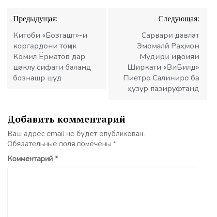
Навигация
Предыдущая:
Следующая:
по
записям
Китоби «Бозгашт»-и
Сарвари давлат
коргардони тоҷик
Эмомалӣ Раҳмон
Комил Ёрматов дар
Мудири иҷроияи
шаклу сифати баланд
Ширкати «ВиБилд»
бознашр шуд
Пиетро Салиниро ба
ҳузур пазируфтанд
Добавить комментарий
Ваш адрес email не будет опубликован.
Обязательные поля помечены
*
Комментарий
*