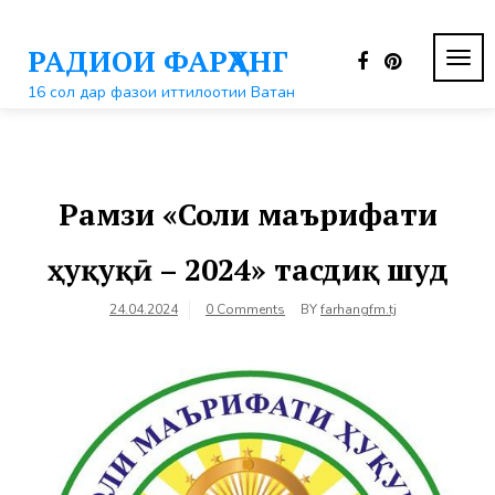
Перейти
к
РАДИОИ ФАРҲАНГ
контенту
ПЕР
НАВ
16 сол дар фазои иттилоотии Ватан
Рамзи «Соли маърифати
ҳуқуқӣ – 2024» тасдиқ шуд
24.04.2024
0 Comments
BY
farhangfm.tj