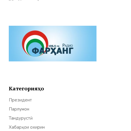
Категорияҳо
Президент
Парлумон
Тандурустӣ
Хабарҳои охирин