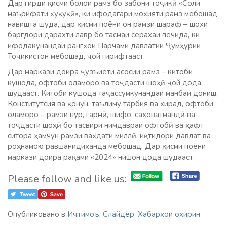
Дар гирди қисми болои рамз бо забони тоҷикӣ «Соли
маърифати ҳуқуқӣ», ки ифодагари моҳияти рамз мебошад,
навишта шуда, дар қисми поёни он рамзи шараф – шохи
баргдори дарахти лавр бо тасмаи серахаи печида, ки
ифодакунандаи рангҳои Парчами давлатии Ҷумҳурии
Тоҷикистон мебошад, ҷой гирифтааст.
Дар маркази доира ҷузъиёти асосии рамз – китоби
кушода, офтоби оламоро ва тоҷдасти шоҳӣ ҷой дода
шудааст. Китоби кушода таҷассумкунандаи манбаи дониш,
Конститутсия ва қонун, таълиму тарбия ва хирад, офтоби
оламоро – рамзи нур, гармӣ, шифо, саховатмандӣ ва
тоҷдасти шоҳӣ бо тасвири нимдавраи офтобӣ ва ҳафт
ситора ҳамчун рамзи ваҳдати миллӣ, иқтидори давлат ва
роҳнамою равшанидиҳанда мебошад. Дар қисми поёни
маркази доира рақами «2024» нишон дода шудааст.
Please follow and like us:
Опубликовано в
Иҷтимоъ
,
Слайдер
,
Хабарҳои охирин