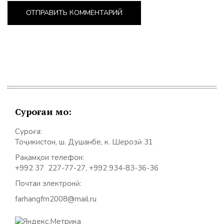
Суроғаи мо:
Суроға:
Тоҷикистон, ш. Душанбе, к. Шерозӣ 31
Рақамҳои телефон:
+992 37 227-77-27, +992 934-83-36-36
Почтаи электронӣ:
farhangfm2008@mail.ru