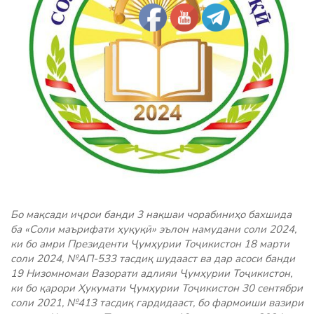
Бо мақсади иҷрои банди 3 нақшаи чорабиниҳо бахшида
ба «Соли маърифати ҳуқуқӣ» эълон намудани соли 2024,
ки бо амри Президенти Ҷумҳурии Тоҷикистон 18 марти
соли 2024, №АП-533 тасдиқ шудааст ва дар асоси банди
19 Низомномаи Вазорати адлияи Ҷумҳурии Тоҷикистон,
ки бо қарори Ҳукумати Ҷумҳурии Тоҷикистон 30 сентябри
соли 2021, №413 тасдиқ гардидааст, бо фармоиши вазири