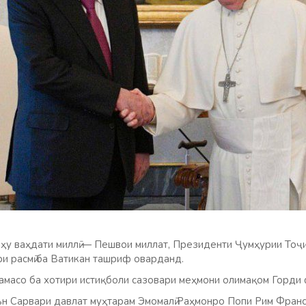
лҳу ваҳдати миллӣ — Пешвои миллат, Президенти Ҷумҳурии Тоҷ
ри расмӣ ба Ватикан ташриф оварданд.
амасо ба хотири истиқболи сазовари меҳмони олимақом Горди 
н Сарвари давлат муҳтарам Эмомалӣ Раҳмонро Попи Рим Франс