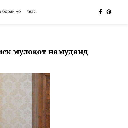
 бораи мо
test
иск мулоқот намуданд