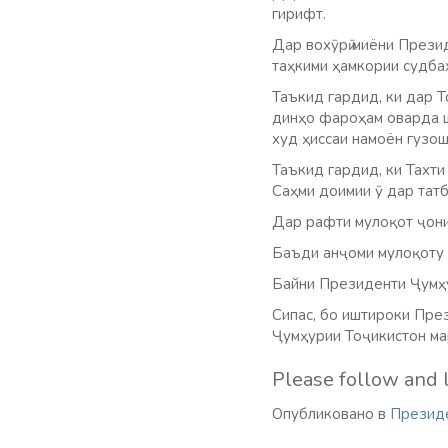
гирифт.
Дар вохӯрӣ миёни Прези
таҳкими ҳамкории судбах
Таъкид гардид, ки дар Т
динҳо фароҳам оварда ш
худ ҳиссаи намоён гузош
Таъкид гардид, ки Тахти
Саҳми доимии ӯ дар татб
Дар рафти мулоқот ҷони
Баъди анҷоми мулоқоту 
Байни Президенти Ҷумҳу
Сипас, бо иштироки Пре
Ҷумҳурии Тоҷикистон ма
Please follow and l
Опубликовано в
Презид