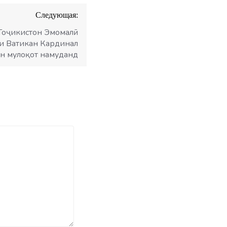
Следующая:
Тоҷикистон Эмомалӣ
и Ватикан Кардинал
н мулоқот намуданд