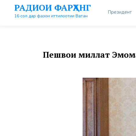
Перейти
РАДИОИ ФАРҲАНГ
к
Президент
контенту
16 сол дар фазои иттилоотии Ватан
Пешвои миллат Эмома