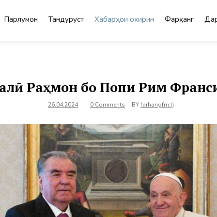
Парлумон
Тандурустӣ
Хабарҳои охирин
Фарҳанг
Дар
лӣ Раҳмон бо Попи Рим Франс
26.04.2024
0 Comments
BY
farhangfm.tj