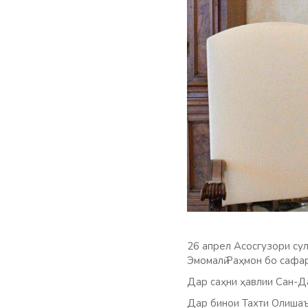
26 апрел Асосгузори су
Эмомалӣ Раҳмон бо сафа
Дар
саҳни ҳавлии Сан-Д
Дар бинои Тахти Олишаъ