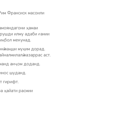
Рим Франсиск масоили
намояндагони ҳамаи
 рушди илму адаби ғании
тиқбол мекунад.
нӣ нақши муҳим дорад.
йналмилалӣ назаррас аст.
манд анҷом доданд.
инос шуданд.
т гирифт.
а ҳайати расмии