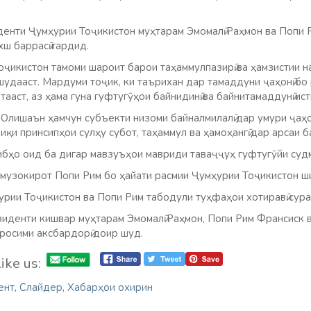
денти Ҷумҳурии Тоҷикистон муҳтарам Эмомалӣ Раҳмон ва Попи 
ш баррасӣ гардид.
оҷикистон тамоми шароит барои таҳаммулпазирӣ ва ҳамзистии 
удааст. Мардуми тоҷик, ки таърихан дар тамаддуни ҷаҳонӣ бо
тааст, аз ҳама гуна гуфтугӯҳои байнидинӣ ва байнитамаддунӣ ис
 Олишаън ҳамчун субъекти низоми байналмилалӣ дар умури ҷаҳо
иқи принсипҳои сулҳу субот, таҳаммул ва ҳамоҳангӣ дар арсаи ба
бҳо оид ба дигар мавзуъҳои мавриди таваҷҷуҳ гуфтугӯйи суд
музокирот Попи Рим бо ҳайати расмии Ҷумҳурии Тоҷикистон ш
рии Тоҷикистон ва Попи Рим табодули туҳфаҳои хотиравӣ сура
зиденти кишвар муҳтарам Эмомалӣ Раҳмон, Попи Рим Франсиск в
росими аксбардорӣ доир шуд.
ike us:
ент
,
Слайдер
,
Хабарҳои охирин