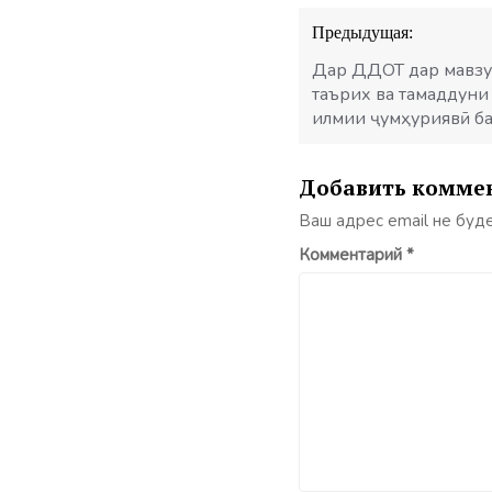
Навигация
Предыдущая:
по
записям
Дар ДДОТ дар мавзуи
таърих ва тамаддун
илмии ҷумҳуриявӣ ба
Добавить комме
Ваш адрес email не буд
Комментарий
*