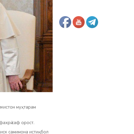
икистон муҳтарам
фахрӣ саф орост.
иск самимона истиқбол