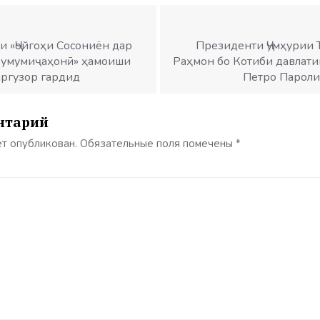
 «Ҷойгоҳи Сосониён дар
Президенти Ҷумҳурии 
и умумиҷаҳонӣ» ҳамоиши
Раҳмон бо Котиби давлати
ргузор гардид
Петро Пароли
нтарий
ет опубликован.
Обязательные поля помечены
*