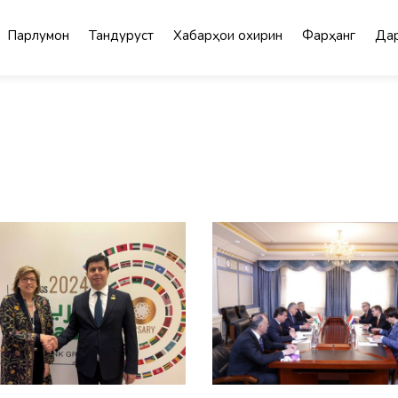
Парлумон
Тандурустӣ
Хабарҳои охирин
Фарҳанг
Дар