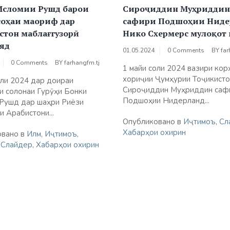
Исломии Рушд барои
Сироҷиддин Муҳриддин
соҳаи маориф дар
сафири Подшоҳии Ниде
стон маблағгузорӣ
Нико Схермерс мулоқот 
яд
01.05.2024
0 Comments
BY
far
0 Comments
BY
farhangfm.tj
1 майи соли 2024 вазири кор
хориҷии Ҷумҳурии Тоҷикисто
оли 2024 дар доираи
Сироҷиддин Муҳриддин саф
и солонаи Гурӯҳи Бонки
Подшоҳии Нидерланд...
Рушд дар шаҳри Риёзи
 Арабистони...
Опубликовано в
Иҷтимоъ
,
Сл
Хабарҳои охирин
овано в
Илм
,
Иҷтимоъ
,
,
Слайдер
,
Хабарҳои охирин