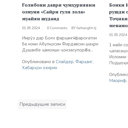
Ғолибони даври ҷумҳуриявии
Бонки 
озмуни «Сайри гули лола»
рушди 
муайян шуданд
Тоҷики
менамо
01.05.2024
0 Comments
BY
farhangfm.tj
01.05.2024
Имрӯз дар Боғи фарҳангӣ-фароғатии
ба номи Абулқосим Фирдавсии шаҳри
1 майи с
Душанбе ҳамоиши ҷоизасупорӣ ба...
ҷаласаҳо
Исломии 
Опубликовано в
Слайдер
,
Фарҳанг
,
Подшоҳии
Хабарҳои охирин
Опублик
Маориф
Навигация
Предыдущие записи
по
записям