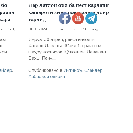
 бо
Дар Хатлон оид ба нест кардани
рланд
ҳашароти зиёновар ҷаласа доир
кард
гардид
hangfm.tj
01.05.2024
0 Comments
BY
farhangfm.tj
ҳои
Имрӯз, 30 апрел, раиси вилояти
н
Хатлон Давлаталӣ Саид бо раисони
ири
шаҳру ноҳияҳои Кӯшониён, Левакант,
Вахш, Панҷ,...
айдер
,
Опубликовано в
Иҷтимоъ
,
Слайдер
,
Хабарҳои охирин