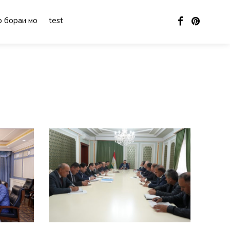
 бораи мо
test