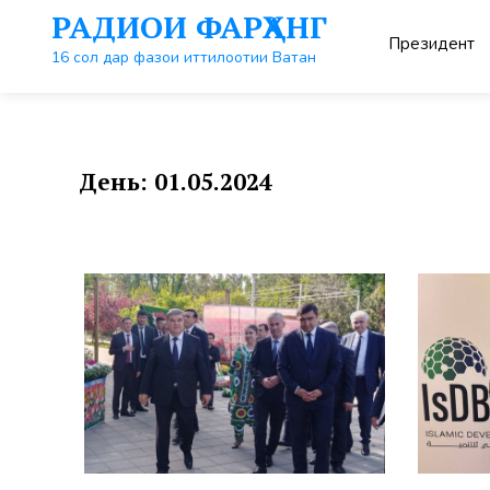
Перейти
РАДИОИ ФАРҲАНГ
к
Президент
контенту
16 сол дар фазои иттилоотии Ватан
День:
01.05.2024