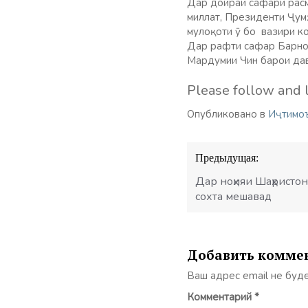
Дар доираи сафари расм
миллат, Президенти Ҷум
мулоқоти ӯ бо вазири ко
Дар рафти сафар Барном
Мардумии Чин барои дав
Please follow and l
Опубликовано в
Иҷтимо
Навигация
Предыдущая:
по
записям
Дар ноҳияи Шаҳрист
сохта мешавад
Добавить комме
Ваш адрес email не буд
Комментарий
*