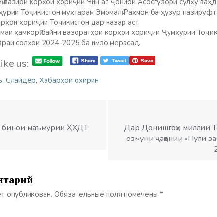
ӣ вазири корҳои хориҷии Чин аз ҷониби Асосгузори сулҳу ваҳд
ҳурии Тоҷикистон муҳтарам Эмомалӣ Раҳмон ба ҳузур пазируфт
рҳои хориҷии Тоҷикистон дар назар аст.
аи ҳамкорӣ байни вазоратҳои корҳои хориҷии Ҷумҳурии Тоҷик
раи солҳои 2024-2025 ба имзо мерасад.
ike us:
ъ
,
Слайдер
,
Хабарҳои охирин
он бинои маъмурии ҲХДТ
Дар Донишгоҳи миллии Т
озмуни ҷаҳонии «Пули за
нтарий
ет опубликован.
Обязательные поля помечены
*