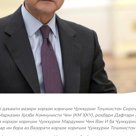
бо даъвати вазири корҳои хориҷии Ҷумҳурии Тоҷикистон Сир
Марказии Ҳизби Коммунисти Чин (КМ ҲКУ), роҳбари Дафтари 
и корҳои хориҷии Ҷумҳурии Мардумии Чин Ван И ба Ҷумҳури
ар ин бора аз Вазорати корҳои хориҷии Ҷумҳурии Тоҷикистон 