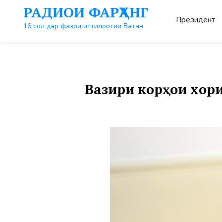
Перейти
РАДИОИ ФАРҲАНГ
к
Президент
контенту
16 сол дар фазои иттилоотии Ватан
Вазири корҳои хор