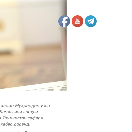
оҷиддин Муҳриддин узви
Комиссияи корҳои
и Тоҷикистон сафари
хабар доданд.