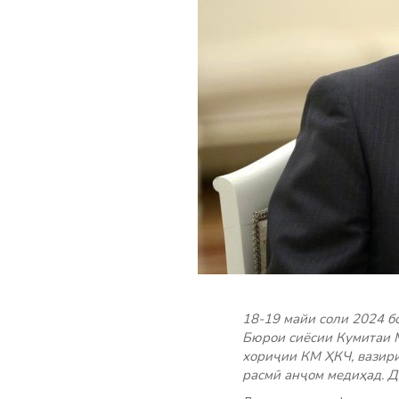
18-19 майи соли 2024 
Бюрои сиёсии Кумитаи 
хориҷии КМ ҲКЧ, вазир
расмӣ анҷом медиҳад. Д