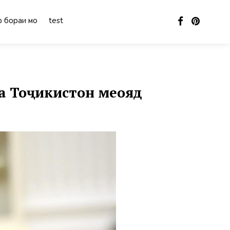
 бораи мо
test
а Тоҷикистон меояд