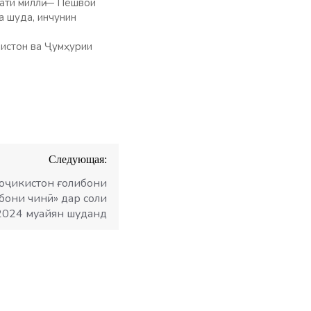
ати миллӣ — Пешвои
а шуда, инчунин
истон ва Ҷумҳурии
Следующая:
оҷикистон ғолибони
бони чинӣ» дар соли
2024 муайян шуданд