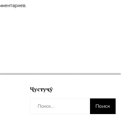
мментариев.
Ҷустуҷӯ
Найти: