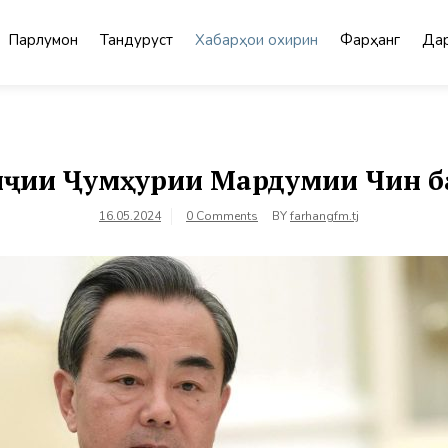
Парлумон
Тандурустӣ
Хабарҳои охирин
Фарҳанг
Дар
иҷии Ҷумҳурии Мардумии Чин б
16.05.2024
0 Comments
BY
farhangfm.tj