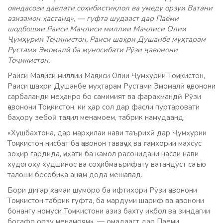
ояндасози давлати соҳибистиқлол ва умеду орзуи Ватани
азизамон ҳастанд», — гуфта шудааст дар Паёми
шодбошии Раиси Маҷлиси миллии Маҷлиси Олии
Ҷумҳурии Тоҷикистон, Раиси шаҳри Душанбе муҳтарам
Рустами Эмомалӣ ба муносибати Рӯзи ҷавонони
Тоҷикистон.
Раиси Маҷлиси миллии Маҷлиси Олии Ҷумҳурии Тоҷикистон,
Раиси шаҳри Душанбе муҳтарам Рустами Эмомалӣ ҷавонони
сарбаланди меҳанро бо самимият ва фараҳмандӣ Рӯзи
ҷавонони Тоҷикистон, ки ҳар сол дар фасли пуртаровати
баҳору зебоӣ таҷлил менамоем, табрик намудаанд.
«Хушбахтона, дар марҳилаи нави таърихӣ дар Ҷумҳурии
Тоҷикистон нисбат ба ҷавонон таваҷҷуҳ ва ғамхории махсус
зоҳир гардида, ҷиҳати ба камол расонидани насли нави
худогоҳу худшинос ва соҳибмаърифату ватандӯст саъю
талоши бесобиқа анҷом дода мешавад.
Бори дигар ҳамаи шуморо ба ифтихори Рӯзи ҷавонони
Тоҷикистон табрик гуфта, ба мардуми шариф ва ҷавонони
бонангу номуси Тоҷикистони азиз бахту иқбол ва зиндагии
босафо орзу менамоям», — омадааст дар Паёми