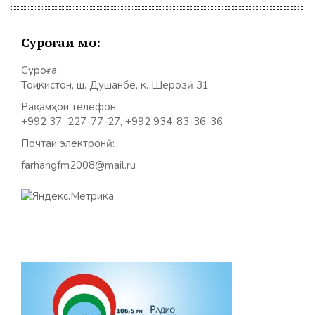
Суроғаи мо:
Суроға:
Тоҷикистон, ш. Душанбе, к. Шерозӣ 31
Рақамҳои телефон:
+992 37 227-77-27, +992 934-83-36-36
Почтаи электронӣ:
farhangfm2008@mail.ru