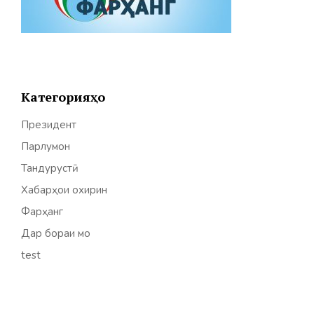
Категорияҳо
Президент
Парлумон
Тандурустӣ
Хабарҳои охирин
Фарҳанг
Дар бораи мо
test