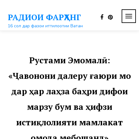
Перейти
к
РАДИОИ ФАРҲАНГ
контенту
ПЕР
НАВ
16 сол дар фазои иттилоотии Ватан
Рустами Эмомалӣ:
«Ҷавонони далеру ғаюри мо
дар ҳар лаҳза баҳри дифои
марзу бум ва ҳифзи
истиқлолияти мамлакат
омода мебошанд»