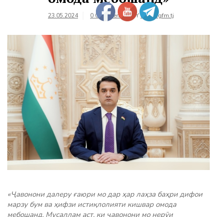
23.05.2024
0 Comments
BY
farhangfm.tj
«Ҷавонони далеру ғаюри мо дар ҳар лаҳза баҳри дифои
марзу бум ва ҳифзи истиқлолияти кишвар омода
мебошанд. Мусаллам аст, ки ҷавонони мо нерӯи