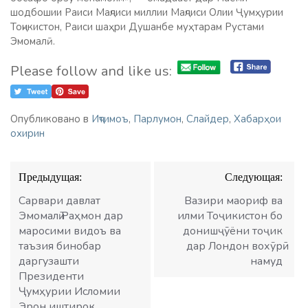
шодбошии Раиси Маҷлиси миллии Маҷлиси Олии Ҷумҳурии
Тоҷикистон, Раиси шаҳри Душанбе муҳтарам Рустами
Эмомалӣ.
Please follow and like us:
Опубликовано в
Иҷтимоъ
,
Парлумон
,
Слайдер
,
Хабарҳои
охирин
Навигация
Предыдущая:
Следующая:
по
записям
Сарвари давлат
Вазири маориф ва
Эмомалӣ Раҳмон дар
илми Тоҷикистон бо
маросими видоъ ва
донишҷӯёни тоҷик
таъзия бинобар
дар Лондон вохӯрӣ
даргузашти
намуд
Президенти
Ҷумҳурии Исломии
Эрон иштирок