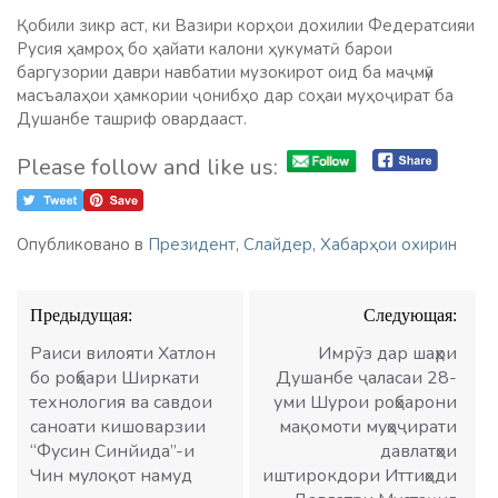
Қобили зикр аст, ки Вазири корҳои дохилии Федератсияи
Русия ҳамроҳ бо ҳайати калони ҳукуматӣ барои
баргузории даври навбатии музокирот оид ба маҷмӯи
масъалаҳои ҳамкории ҷонибҳо дар соҳаи муҳоҷират ба
Душанбе ташриф овардааст.
Please follow and like us:
Опубликовано в
Президент
,
Слайдер
,
Хабарҳои охирин
Навигация
Предыдущая:
Следующая:
по
записям
Раиси вилояти Хатлон
Имрӯз дар шаҳри
бо роҳбари Ширкати
Душанбе ҷаласаи 28-
технология ва савдои
уми Шурои роҳбарони
саноати кишоварзии
мақомоти муҳоҷирати
“Фусин Синйида”-и
давлатҳои
Чин мулоқот намуд
иштирокдори Иттиҳоди