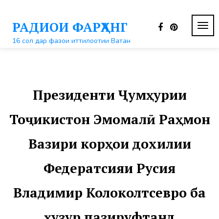
Перейти
к
РАДИОИ ФАРҲАНГ
контенту
ПЕР
НАВ
16 сол дар фазои иттилоотии Ватан
Президенти Ҷумҳурии
Тоҷикистон Эмомалӣ Раҳмон
Вазири корҳои дохилии
Федератсияи Русия
Владимир Колоколтсевро ба
ҳузур пазируфтанд