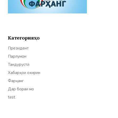
Категорияҳо
Президент
Парлумон
Тандурустӣ
Хабарҳои охирин
Фарҳанг
Дар бораи мо
test