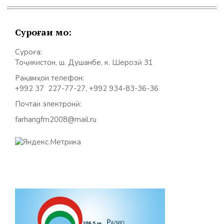
Суроғаи мо:
Суроға:
Тоҷикистон, ш. Душанбе, к. Шерозӣ 31
Рақамҳои телефон:
+992 37 227-77-27, +992 934-83-36-36
Почтаи электронӣ:
farhangfm2008@mail.ru