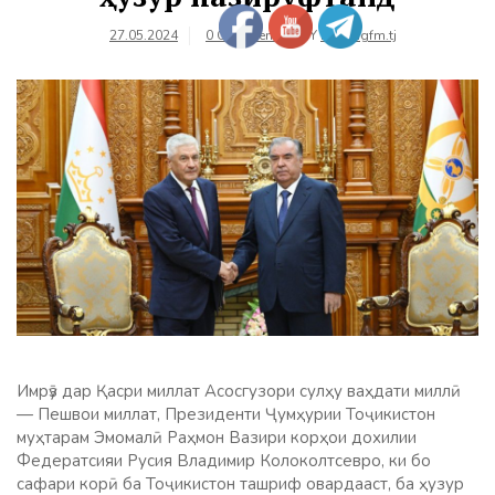
27.05.2024
0 Comments
BY
farhangfm.tj
Имрӯз дар Қасри миллат Асосгузори сулҳу ваҳдати миллӣ
— Пешвои миллат, Президенти Ҷумҳурии Тоҷикистон
муҳтарам Эмомалӣ Раҳмон Вазири корҳои дохилии
Федератсияи Русия Владимир Колоколтсевро, ки бо
сафари корӣ ба Тоҷикистон ташриф овардааст, ба ҳузур