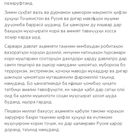
пазируфтанд.
Зимни суҳбат вазъ ва дурнамои ҳамкории мақомоти ҳифзи
ҳуқуқи Тоҷикистон ва Русия ва дигар мавзӯъҳои муҳими
дуҷониба баррасӣ шуданд. Ба ҳамкории ду кишвар дар
бахшҳои муҳоҷирати корӣ ва амният таваҷҷуҳи хосса
зоҳир карда шуд.
Сарвари давлат аҳамияти таҳкими минбаъдаи робитаҳои
вазоратҳои корҳои дохилӣ, инчунин натиҷаҳои пурсамари
кори муштараки сохторҳои дахлдори ҳарду давлатро дар
самти пешгирӣ ва ошкор намудани ҷиноятҳо, мубориза бо
терроризм, экстремизм, қочоқи маводи мухаддир ва дигар
шаклҳои ҷиноятҳои муташаккили фаромиллӣ таъкид
намуданд. Бо қаноатмандӣ ба кӯшиши ҷонибҳо ҷиҳати
татбиқи амалии тавофуқоте, ки чанде қабл дар сатҳи олӣ
оид ба ҳалли мушкилоти соҳаи муҳоҷират ҳосил шуда
буданд, ишора гардид.
Пешвои миллат бахусус аҳамияти қабули тамоми чораҳои
заруриро баҳри таҳкими ҳифзи ҳуқуқӣ ва иҷтимоии
муҳоҷирони кории тоҷик, ки дар қаламрави Русия қарор
доранд, таъкид намуданд.