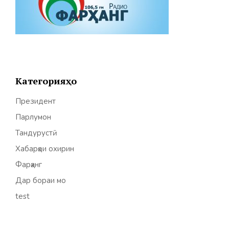
Категорияҳо
Президент
Парлумон
Тандурустӣ
Хабарҳои охирин
Фарҳанг
Дар бораи мо
test