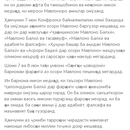
ки он давоми ҳафта ба тамошобинон ва меҳмонон имкон
медиҳад, ки мероси Мавлоноро амиқтар омӯзанд.
Ҳамчунин 7 июн Конфронси байналмилалии илмӣ бахшида
ба омӯзиши аҳамияти осори Мавлоно баргузор мешавад, ки
дар он дар мавзуъҳои «Ҷаҳоншиносии Мавлоно Балхӣ»,
«Мавлоно Балхӣ ва тасаввуф», «Мавлоно Балхӣ ва
адабиёти фалсафӣ», «Ҳуқуқи башар ба ақидаи Мавлоно
Балхӣ» ва «Асрори бадеӣ дар осори Мавлоно» маърузаҳои
олимони маъруф аз саросари ҷаҳон манзур мегарданд.
Шоми 7 ва 8 июн таҳти унвони «Оҳангҳои ҷовидонӣ»
барномаи фарҳангӣ аз осори Мавлоно пешниҳод мегардад.
Ин барнома имкон медиҳад, ки таъсири Мавлоно
Ҷалолиддини Балхӣ дар фарҳанги ҷаҳонӣ ҳамаҷониба
мавриди омӯзиш қарор гирад. Он ба олимон, санъаткорон
ва оммаи васеъ имкони пурарзиш фароҳам меорад, ки ба
ҳам омада, ба саҳми амиқи ӯ дар адабиёт, фалсафа ва
маънавият баҳо гузоранд.
Ҳамчунин аз ҷониби тарроҳони чирадасти мамлакат
намоиши либосҳои миллии тоҷикӣ доир мешавад.