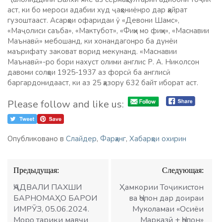
аст, ки бо мероси адабии худ ҷаҳониёнро дар ҳайрат
гузоштааст. Асарҳои офаридаи ӯ «Девони Шамс»,
«Маҷолиси саъба», «Мактубот», «Фиҳи мо фиҳи», «Маснавии
Маънавӣ» мебошанд, ки хонандагонро ба дунёи
маърифату заковат ворид мекунанд. «Маснавии
Маънавӣ»-ро бори нахуст олими англис Р. А. Николсон
давоми солҳои 1925-1937 аз форсӣ ба англисӣ
баргардонидааст, ки аз 25 ҳазору 632 байт иборат аст.
Please follow and like us:
Опубликовано в
Слайдер
,
Фарҳанг
,
Хабарҳои охирин
Навигация
Предыдущая:
Следующая:
по
записям
ҶАДВАЛИ ПАХШИ
Ҳамкории Тоҷикистон
БАРНОМАҲО БАРОИ
ва Ҷопон дар доираи
ИМРӮЗ, 05.06.2024.
Муколамаи «Осиёи
Моро тариқи мавҷи
Марказӣ + Ҷопон»