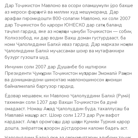
Дар Тоҷикистон Мавлоно ва осори оламшумули ӯро бахше
аз мероси фарҳангӣ ва миллии худ мешуморанд. Дар
арафаи гиромидошти 800-солагии Мавлоно, ки соли 2007
дар Тоҷикистон бо қарори ЮНЕСКО дар сатҳи баланд
таҷлил гардид, яке аз ноҳияҳои ҷануби Тоҷикистон — собиқ
Колхозобод, ки дар водии Вахш доман густурдааст, ба
номи Ҷалолиддини Балхӣ иваз гардид. Дар маркази ноҳияи
Ҷалолиддини Балхӣ муҷассамаи шоир ва мутафаккири
бузург гузошта шуд.
Инчунин соли 2007 дар Душанбе бо иштироки
Президенти Ҷумҳурии Тоҷикистон муҳтарам Эмомалӣ Раҳмон
ва донишмандони шинохтаю мавлоношиносон ҳамоиши
байналмилалӣ баргузор гардид.
Ёдовар мешавем, ки Мавлоно Ҷалолуддини Балхӣ (Румӣ)
тахминан соли 1207 дар Вахши Тоҷикистон ба дунё
омадааст. Номаш Аҳмад Ҷалолуддин буда, тахаллусаш ба
Мавлавӣ машҳур аст. Шоир соли 1273 дар Рум вафот
кардааст. Алҳол оромгоҳаш дар шаҳри Қунияи Туркия қарор
дошта, зиёратгоҳи ҳазорон дӯстдорони каломи бадеъ аст.
Ҷалолиддини Балхӣ яке аз сермаҳсултарин адибони тоҷик