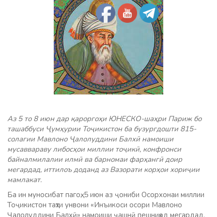
Аз 5 то 8 июн дар қароргоҳи ЮНЕСКО-шаҳри Париж бо
ташаббуси Ҷумҳурии Тоҷикистон ба бузургдошти 815-
солагии Мавлоно Ҷалолуддини Балхӣ намоиши
мусаввараву либосҳои миллии тоҷикӣ, конфронси
байналмилалии илмӣ ва барномаи фарҳангӣ доир
мегардад, иттилоъ доданд аз Вазорати корҳои хориҷии
мамлакат.
Ба ин муносибат пагоҳ, 5 июн аз ҷониби Осорхонаи миллии
Тоҷикистон таҳти унвони «Инъикоси осори Мавлоно
Ҷалолуддини Балхӣ» намоиши ҷашнӣ пешниҳод мегардад,