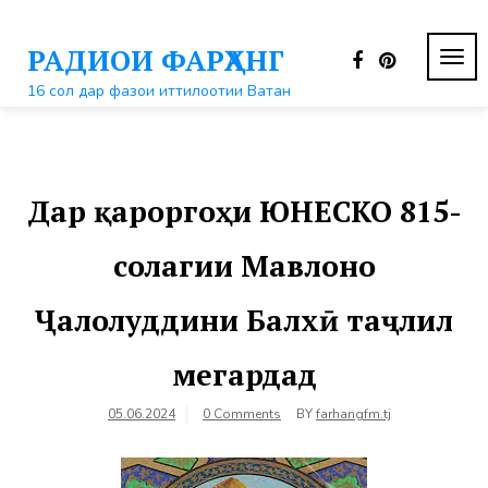
Перейти
к
РАДИОИ ФАРҲАНГ
контенту
ПЕР
НАВ
16 сол дар фазои иттилоотии Ватан
Дар қароргоҳи ЮНЕСКО 815-
солагии Мавлоно
Ҷалолуддини Балхӣ таҷлил
мегардад
05.06.2024
0 Comments
BY
farhangfm.tj