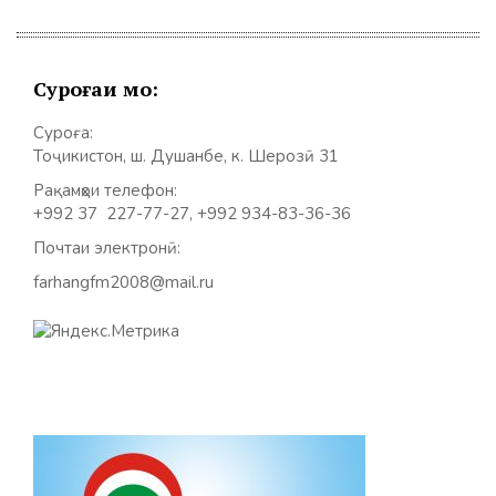
Суроғаи мо:
Суроға:
Тоҷикистон, ш. Душанбе, к. Шерозӣ 31
Рақамҳои телефон:
+992 37 227-77-27, +992 934-83-36-36
Почтаи электронӣ:
farhangfm2008@mail.ru