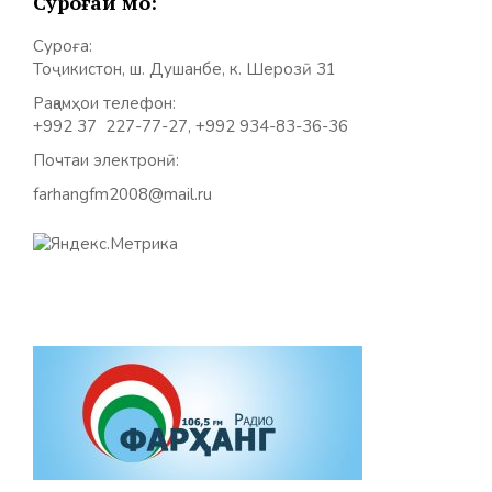
Суроғаи мо:
Суроға:
Тоҷикистон, ш. Душанбе, к. Шерозӣ 31
Рақамҳои телефон:
+992 37 227-77-27, +992 934-83-36-36
Почтаи электронӣ:
farhangfm2008@mail.ru