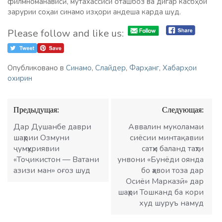
филмноманависӣ, мутахассиси оташбоз ва дигар касбҳои
зарурии соҳаи синамо изҳори андеша карда шуд.
Please follow and like us:
Опубликовано в
Синамо
,
Слайдер
,
Фарҳанг
,
Хабарҳои
охирин
Навигация
Предыдущая:
Следующая:
по
записям
Дар Душанбе даври
Аввалин муколамаи
шаҳрии Озмуни
сиёсии минтақавии
ҷумҳуриявии
сатҳи баланд таҳти
«Тоҷикистон — Ватани
унвони «Бунёди оянда
азизи ман» оғоз шуд
бо ҳавои тоза дар
Осиёи Марказӣ» дар
шаҳри Тошканд ба кори
худ шуруъ намуд