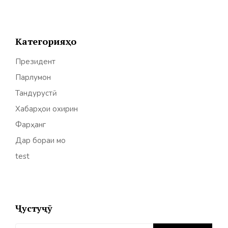
Категорияҳо
Президент
Парлумон
Тандурустӣ
Хабарҳои охирин
Фарҳанг
Дар бораи мо
test
Ҷустуҷӯ