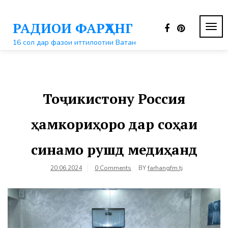
Перейти
к
РАДИОИ ФАРҲАНГ
контенту
ПЕР
НАВ
16 сол дар фазои иттилоотии Ватан
Тоҷикистону Россия
ҳамкориҳоро дар соҳаи
синамо рушд медиҳанд
20.06.2024
0 Comments
BY
farhangfm.tj