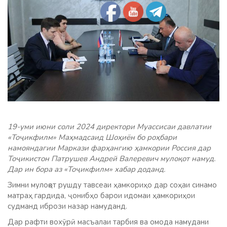
19-уми июни соли 2024 директори Муассисаи давлатии
«Тоҷикфилм» Маҳмадсаид Шоҳиён бо роҳбари
намояндагии Маркази фарҳангию ҳамкории Россия дар
Тоҷикистон Патрушев Андрей Валеревич мулоқот намуд.
Дар ин бора аз «Тоҷикфилм» хабар доданд.
Зимни мулоқот рушду тавсеаи ҳамкориҳо дар соҳаи синамо
матраҳ гардида, ҷонибҳо барои идомаи ҳамкориҳои
судманд ибрози назар намуданд.
Дар рафти вохӯрӣ масъалаи тарбия ва омода намудани