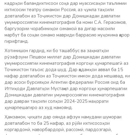
кадрҳои баландихтисоси соҳа дар муассисаҳои таълимии
ихтисосии театру синамои Россия, аз ҷумла таҳсили
довталабон аз Тоҷикистон дар Донишкадаи давлатии
умумироссиягии кинематография ба номи С.А. Герасимов,
баргузории чорабиниҳои синамоӣ ва дигар масоили
марбут ба соҳаи синамо мавриди баррасию муҳокима қарор
гирифтанд.
Хотинишон гардид, ки бо ташаббус ва заҳматҳои
рӯзафзуни Пешвои миллат дар Донишкадаи давлатии
умумироссиягии кинематография коргоҳи ҳунарпешагӣ аз
Точикистон таъсис дода шуд. Дар қадамҳои аввал ба 15
нафар довталабон аз Тоҷикистон имкон дода мешавад, ки
дар асоси бурсияҳои Агентии федералии Россия оид ба
Иттиҳоди Давлатҳои Мустақил дар коргоҳи ҳунарпешагии
Донишкадаи давлатии умумироссиягии кинематография
дар давраи таҳсили солҳои 2024-2025 маҳорати
ҳунарпешагиро аз худ намоянд.
Ҳамзамон, ҷиҳати дар оянда афзун намудани шумораи
довталабон то ба 25 нафар, аз рӯйи ихтисосоҳои
коргардонӣ, наворбардорӣ, рассомӣ, пардозгарӣ,