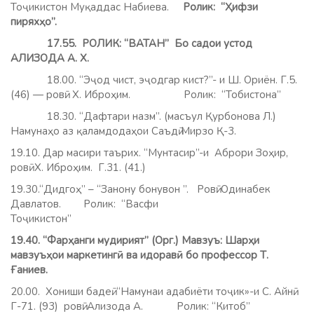
Тоҷикистон Муқаддас Набиева.
Ролик: “Ҳифзи
пиряхҳо”.
17.55. РОЛИК: “ВАТАН” Бо садои устод
АЛИЗОДА А. Х.
18.00. “Эҷод чист, эҷодгар кист?”- и Ш. Ориён. Г.5.
(46) — ровӣ: Х. Иброҳим. Ролик: “Тобистона”
18.30. “Дафтари назм”. (масъул Қурбонова Л.)
Намунаҳо аз қаламдодаҳои Саъдӣ Мирзо Қ-3.
19.10. Дар масири таърих. “Мунтасир”-и Аброри Зоҳир,
ровӣ Х. Иброҳим. Г.31. (41.)
19.30.“Дидгоҳ” – “Занону бонувон ”. Ровӣ: Одинабек
Давлатов.
Ролик: “Васфи
Тоҷикистон”
19.40. “Фарҳанги мудирият” (Орг.) Мавзуъ: Шарҳи
мавзуъҳои маркетингӣ ва идоравӣ бо профессор Т.
Ғаниев.
20.00. Хониши бадеӣ. “Намунаи адабиёти тоҷик»-и С. Айнӣ.
Г-71. (93) ровӣ: Ализода А. Ролик: “Китоб”