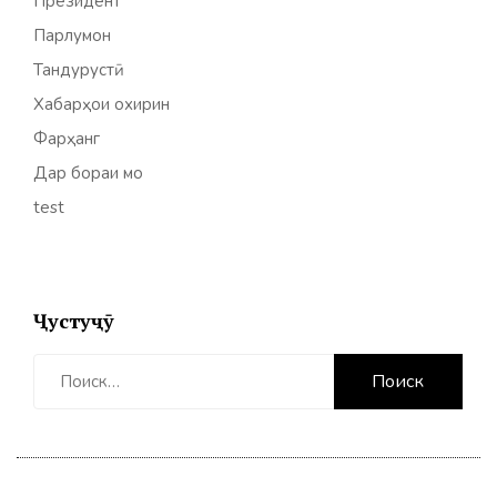
Президент
Парлумон
Тандурустӣ
Хабарҳои охирин
Фарҳанг
Дар бораи мо
test
Ҷустуҷӯ
Найти: