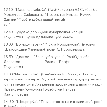
12.10. “Маърифатафрӯз”. (Так)(Раҳмонов Б.) Суҳбат бо
Моҳрухсор Сафиева ва Мирзоватан Миров.
Ролик:
Озмуни “Фурӯғи субҳи доноӣ китоб
аст”
12.40. Сурудҳо дар иҷрои Ҳунарпешаи халқии
Тоҷикистон. Қумрӣ Қодирова
(бо эълон)
13.00. “Бо моҳу парвин”. “Тўхта Иброҳимова”. (масъул
Шаҳобиддин Ҳақназар) ровӣ: С. Иброҳимзода.
13.50. “Дидгоҳ” – “Занону бонувон”. Ровӣ: Одинабек
Давлатов.
Ролик: “Васфи
Тоҷикистон”
14.00.“Машъал” (Так.) (Идибекова Б.) Мавзуъ: Таълиму
тарбияи насли наврас. Мусоҳиб: муовини сардори раесати
илм ва иноватсияи Академияи идоракунии давлатии назди
Президенти Ҷумҳурии Тоҷикистон Пайрав
Изатуллозода.
14. 30. “Шеъри рӯз”. “Тоҷикистон ватани шодии дил”, ровӣ
Л. Қурбонова.