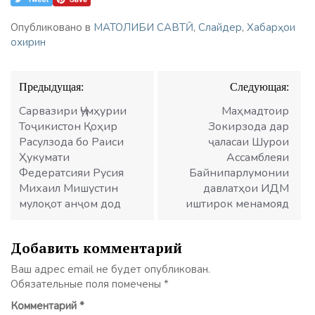
Опубликовано в
МАТОЛИБИ САВТӢ
,
Слайдер
,
Хабарҳои
охирин
Навигация
Предыдущая:
Следующая:
по
записям
Сарвазири Ҷумҳурии
Маҳмадтоир
Тоҷикистон Қоҳир
Зокирзода дар
Расулзода бо Раиси
ҷаласаи Шурои
Ҳукумати
Ассамблеяи
Федератсияи Русия
Байнипарлумонии
Михаил Мишустин
давлатҳои ИДМ
мулоқот анҷом дод
иштирок менамояд
Добавить комментарий
Ваш адрес email не будет опубликован.
Обязательные поля помечены
*
Комментарий
*