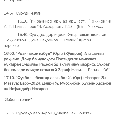
14.57. Суруди миллӣ!
15.10. “Ин заминро арҷ аз арш аст”. “Тоҷикон ”-и
А. П. Шишов, ровӣ Ҷ. Асрориён . Г.19. (55)
(хазина.)
15.40. Сурудҳо дар иҷрои Ҳунарпешаи шоистаи
Тоҷикистон. Дона Баҳромов
Ролик: “Ҳифзи
пиряхҳо”
16.00. “Рози чахри кабуд” (Орг.) (Хӯҷаёров) Илм шамъи
раҳнамо. Доир ба мулоқоти Президенти мамлакат
муҳтарам Эмомлаӣ Раҳмон бо аҳлил илму маориф. Суҳбат
бо номзади илмҳои педагогӣ Зариф Наим.
Ролик: “Об”
17.10.
“Футбол – бештар аз як бозӣ”. (Орг) (Назаров З.)
Мавзуъ: Евро-2024. Даври ¼. Мусоҳибон: Ҳусейн Ҳасанов
ва Исфандиёр Носиров.
“Забони тоҷикӣ”
17.35. Сурудҳо дар иҷрои Ҳунарпешаи шоистаи