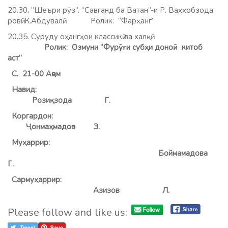
20.30
.
“Шеъри рӯз”. “Савганд ба Ватан”-и Р. Ваҳҳобзода,
ровӣ: К.Абдувалӣ. Ролик: “Фарҳанг”
20.35. Суруду оҳангҳои классикӣ ва халқӣ.
Ролик: Озмуни “Фурӯғи субҳи доноӣ китоб
аст”
С. 21-00 Аҷом
Навид:
Розиқзода Г.
Коргардон:
Ҷонмаҳмадов З.
Муҳаррир:
Боймамадова
Г.
Сармуҳаррир:
Азизов
Л.
Please follow and like us: