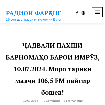
Перейти
к
РАДИОИ ФАРҲАНГ
контенту
ПЕР
НАВ
16 сол дар фазои иттилоотии Ватан
ҶАДВАЛИ ПАХШИ
БАРНОМАҲО БАРОИ ИМРӮЗ,
10.07.2024. Моро тариқи
мавҷи 106,5 FM пайгир
бошед!
10.07.2024
0 Comments
BY
farhangfm.tj