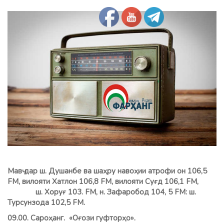
Мавҷ дар ш. Душанбе ва шаҳру навоҳии атрофи он 106,5
FM, вилояти Хатлон 106,8 FМ, вилояти Суғд 106,1 FM,
ш. Хоруғ 103. FM, н. Зафаробод 104, 5 FM: ш.
Турсунзода 102,5 FM.
09.00. Сароҳанг. «Оғози гуфторҳо».