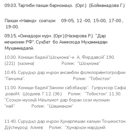
09.03
.
Тартиби пахши барномаҳо. (Орг.) (Боймамадова Г.)
Пахши «Навид» соатҳои 09-05, 12 -00, 15-00, 17-00 ,
19-00.
09.15. «Оинадори нур». (Орг.)(Назирова Р.) “Дар
меҳмонии РФ”. Суҳбат бо Аминзода Муҳаммадҷон
Муҳаммадалӣ.
10.00. Хониши бадеӣ. “Шоҳнома”-и А. Фирдавсӣ Г.190.
(221) (хазина) Ролик: “Шоҳнома”
10.45. Сурудҳо дар иҷрои ансамбли фолклорӣ-энтогрофии
“Ганҷина”.
Ролик: “Тобистон”
11.00. Хониши бадеӣ. “Занони сабзбаҳор”. Гулрухсор Сафӣ ,
ровӣ М. Шодиев. Г.12. (36.) Ролик: “Тобистон”. 11.30.
“Созҳои мусиқӣ”. Маълумот дар бораи сози мусиқии
“най”
Ролик: “Шашмақом”
11.40. Сурудҳо дар иҷрои Ҳунарпешаи халқии Тоҷикистон.
Дўстмурод Алиев Ролик: “Ҳунарҳои мардумӣ”