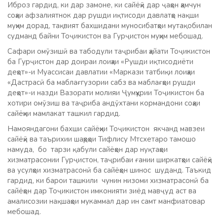
Иброз гардид, ки дар замоне, ки сайёҳӣ дар ҷаҳон ҳамчун
соҳаи афзалиятнок дар рушди иқтисоди давлатҳо нақши
муҳим дорад, тақвият бахшидани муносибатҳои мутақобилан
судманд байни Тоҷикистон ва Гурҷистон муҳим мебошад.
Сафари омӯзишӣ ва табодули таҷрибаи ҳайати Тоҷикистон
ба Гурҷистон дар доираи лоиҳаи «Рушди иқтисодиёти
деҳот»-и Муассисаи давлатии «Маркази татбиқи лоиҳаи
«Дастрасӣ ба маблағгузории сабз ва маблағҳои рушди
деҳот»-и назди Вазорати молияи Ҷумҳурии Тоҷикистон ба
хотири омӯзиш ва таҷриба андӯхтани кормандони соҳаи
сайёҳии мамлакат ташкил гардид.
Намояндагони бахши сайёҳии Тоҷикистон якчанд мавзеи
сайёҳӣ ва таърихии шаҳрҳои Тифлису Мтсхетаро тамошо
намуда, бо тарзи қабули сайёҳон дар нуқтаҳои
хизматрасонии Гурҷистон, таҷрибаи ғании ширкатҳои сайёҳӣ
ва усулҳои хизматрасонӣ ба сайёҳон шинос шуданд. Таъкид
гардид, ки барои ташкили чунин низоми хизматрасонӣ ба
сайёҳон дар Тоҷикистон имконияти зиёд мавҷуд аст ва
амалисозии нақшаҳои мукаммал дар ин самт манфиатовар
мебошад.