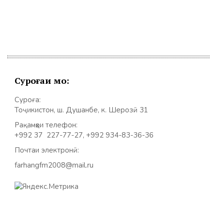
Суроғаи мо:
Суроға:
Тоҷикистон, ш. Душанбе, к. Шерозӣ 31
Рақамҳои телефон:
+992 37 227-77-27, +992 934-83-36-36
Почтаи электронӣ:
farhangfm2008@mail.ru