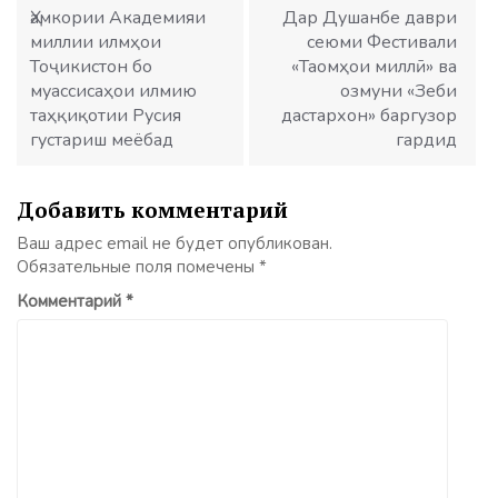
записям
Ҳамкории Академияи
Дар Душанбе даври
миллии илмҳои
сеюми Фестивали
Тоҷикистон бо
«Таомҳои миллӣ» ва
муассисаҳои илмию
озмуни «Зеби
таҳқиқотии Русия
дастархон» баргузор
густариш меёбад
гардид
Добавить комментарий
Ваш адрес email не будет опубликован.
Обязательные поля помечены
*
Комментарий
*