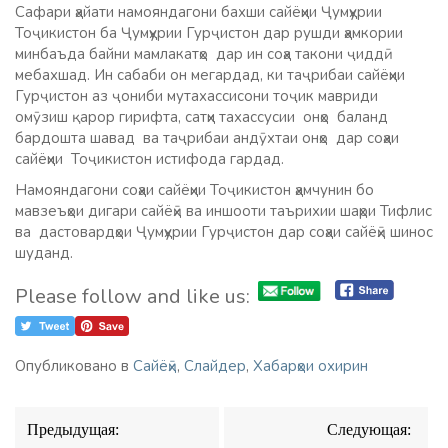
Сафари ҳайати намояндагони бахши сайёҳии Ҷумҳурии
Тоҷикистон ба Ҷумҳурии Гурҷистон дар рушди ҳамкории
минбаъда байни мамлакатҳо дар ин соҳа такони ҷиддӣ
мебахшад. Ин сабаби он мегардад, ки таҷрибаи сайёҳии
Гурҷистон аз ҷониби мутахассисони тоҷик мавриди
омӯзиш қарор гирифта, сатҳи тахассусии онҳо баланд
бардошта шавад ва таҷрибаи андӯхтаи онҳо дар соҳаи
сайёҳии Тоҷикистон истифода гардад.
Намояндагони соҳаи сайёҳии Тоҷикистон ҳамчунин бо
мавзеъҳои дигари сайёҳӣ ва иншооти таърихии шаҳри Тифлис
ва дастовардҳои Ҷумҳурии Гурҷистон дар соҳаи сайёҳӣ шинос
шуданд.
Please follow and like us:
Опубликовано в
Сайёҳӣ
,
Слайдер
,
Хабарҳои охирин
Навигация
Предыдущая:
Следующая:
по