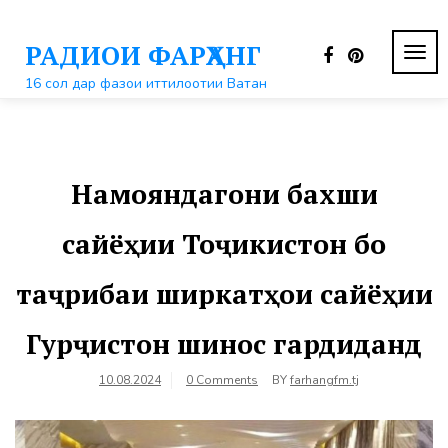
Перейти
к
РАДИОИ ФАРҲАНГ
контенту
ПЕР
НАВ
16 сол дар фазои иттилоотии Ватан
Намояндагони бахши
сайёҳии Тоҷикистон бо
таҷрибаи ширкатҳои сайёҳии
Гурҷистон шинос гардиданд
10.08.2024
0 Comments
BY
farhangfm.tj