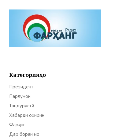
Категорияҳо
Президент
Парлумон
Тандурустӣ
Хабарҳои охирин
Фарҳанг
Дар бораи мо