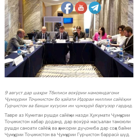
9 август дар шаҳри Тбилиси вохӯрии намояндагони
Ҷумҳурии Тоҷикистон бо ҳайати Идораи миллии сайёҳии
Гурҷистон ва бахши хусусии ин ҷумҳурӣ баргузор гардид.
Тавре аз Кумитаи рушди сайёҳии назди Ҳукумати Ҷумҳурии
Тоҷикистон хабар доданд, дар вохӯрӣ масъалаи тамоюли
рушди саноати сайёҳӣ ва ҳамкории дуҷониба дар соҳа байни
Ҷумҳурии Тоҷикистон ва Ҷумҳурии Гурҷистон баррасӣ шуд.