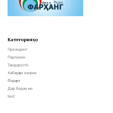
Категорияҳо
Президент
Парлумон
Тандурустӣ
Хабарҳои охирин
Фарҳанг
Дар бораи мо
test