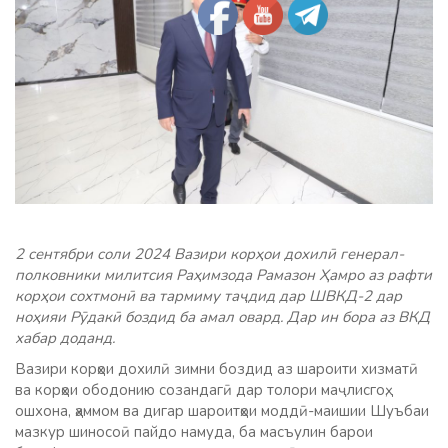
2 сентябри соли 2024 Вазири корҳои дохилӣ генерал-
полковники милитсия Раҳимзода Рамазон Ҳамро аз рафти
корҳои сохтмонӣ ва тармиму таҷдид дар ШВКД-2 дар
ноҳияи Рӯдакӣ боздид ба амал овард. Дар ин бора аз ВКД
хабар доданд.
Вазири корҳои дохилӣ зимни боздид аз шароити хизматӣ
ва корҳои ободонию созандагӣ дар толори маҷлисгоҳ,
ошхона, ҳаммом ва дигар шароитҳои моддӣ-маишии Шуъбаи
мазкур шиносоӣ пайдо намуда, ба масъулин барои