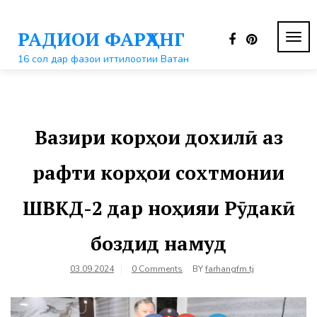
Перейти
к
РАДИОИ ФАРҲАНГ
контенту
ПЕР
НАВ
16 сол дар фазои иттилоотии Ватан
Вазири корҳои дохилӣ аз
рафти корҳои сохтмонии
ШВКД-2 дар ноҳияи Рӯдакӣ
боздид намуд
03.09.2024
0 Comments
BY
farhangfm.tj