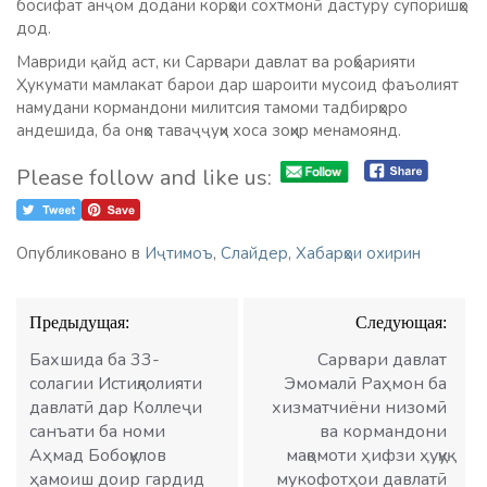
босифат анҷом додани корҳои сохтмонӣ дастуру супоришҳо
дод.
Мавриди қайд аст, ки Сарвари давлат ва роҳбарияти
Ҳукумати мамлакат барои дар шароити мусоид фаъолият
намудани кормандони милитсия тамоми тадбирҳоро
андешида, ба онҳо таваҷҷуҳи хоса зоҳир менамоянд.
Please follow and like us:
Опубликовано в
Иҷтимоъ
,
Слайдер
,
Хабарҳои охирин
Навигация
Предыдущая:
Следующая:
по
записям
Бахшида ба 33-
Сарвари давлат
солагии Истиқлолияти
Эмомалӣ Раҳмон ба
давлатӣ дар Коллеҷи
хизматчиёни низомӣ
санъати ба номи
ва кормандони
Аҳмад Бобоқулов
мақомоти ҳифзи ҳуқуқ
ҳамоиш доир гардид
мукофотҳои давлатӣ