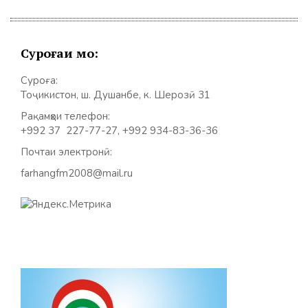
Суроғаи мо:
Суроға:
Тоҷикистон, ш. Душанбе, к. Шерозӣ 31
Рақамҳои телефон:
+992 37 227-77-27, +992 934-83-36-36
Почтаи электронӣ:
farhangfm2008@mail.ru