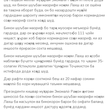
Ба Пешвои миллат муҳтарам Эмомалӣ Раҳмон иттилоъ дода
шуд, ки бинои шуъбаи маорифи ноҳияи Лахш аз се ошёна
ва таҳхона иборат буда, он бо назардошти муҳайё
гардидани шароиту имкониятҳои муосир барои кормандони
соҳаи маориф сохта хоҳад шуд.
Бинои шуъбаи маориф бо тарҳи муосири меъморӣ бунёд
гардида, дар он ҳуҷраҳои корӣ, маҷлисгоҳ бо 111 ҷойи
нишаст, ҳуҷраи хоб барои кормандони соҳаи маориф, ки аз
дигар шаҳру ноҳияҳо меоянд, инчунин ошхона ва дигар
иншооти ёрирасон сохта мешавад.
Бинои маъмурии шуъбаи маорифи ноҳияи Лахш аз ҳисоби
маблағҳои буҷети ҷумҳуриявӣ бунёд гардида, то ҷашни 35-
солагии Истиқлоли давлатии Ҷумҳурии Тоҷикистон ба
истифода дода хоҳад шуд.
Дар рафти корҳои сохтмонӣ беш аз 20 нафар сокини
маҳаллӣ бо кори муваққатӣ таъмин мешаванд.
Президенти кишвар муҳтарам Эмомалӣ Раҳмон ҳангоми
шиносоӣ ба лоиҳаи сохтмони бинои шуъбаи маорифи ноҳияи
Лахш ба масъулон ва бинокорон барои бо сифати баланд
бунёд кардани иншоот дастуру ҳидоятҳо доданд.