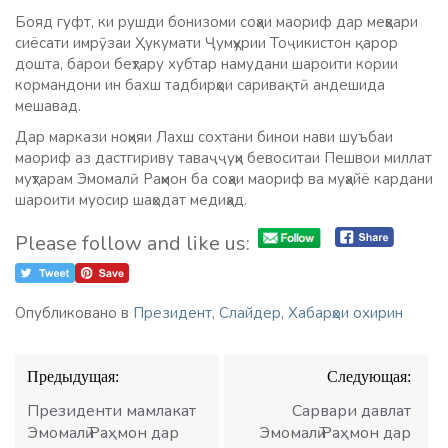
Бояд гуфт, ки рушди бонизоми соҳаи маориф дар меҳвари
сиёсати имрӯзаи Ҳукумати Ҷумҳурии Тоҷикистон қарор
дошта, барои беҳтару хубтар намудани шароити кории
кормандони ин бахш тадбирҳои саривақтӣ андешида
мешавад.
Дар маркази ноҳияи Лахш сохтани бинои нави шуъбаи
маориф аз дастгириву таваҷҷуҳи бевоситаи Пешвои миллат
муҳтарам Эмомалӣ Раҳмон ба соҳаи маориф ва муҳайё кардани
шароити муосир шаҳодат медиҳад.
Please follow and like us:
Опубликовано в
Президент
,
Слайдер
,
Хабарҳои охирин
Навигация
Предыдущая:
Следующая:
по
записям
Президенти мамлакат
Сарвари давлат
Эмомалӣ Раҳмон дар
Эмомалӣ Раҳмон дар