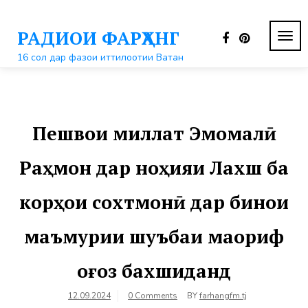
Перейти
к
РАДИОИ ФАРҲАНГ
контенту
ПЕР
НАВ
16 сол дар фазои иттилоотии Ватан
Пешвои миллат Эмомалӣ
Раҳмон дар ноҳияи Лахш ба
корҳои сохтмонӣ дар бинои
маъмурии шуъбаи маориф
оғоз бахшиданд
12.09.2024
0 Comments
BY
farhangfm.tj