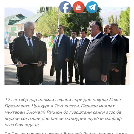
12 сентябр дар идомаи сафари корӣ дар ноҳияи Лахш
Президенти Ҷумҳурии Тоҷикистон, Пешвои миллат
муҳтарам Эмомалӣ Раҳмон бо гузоштани санги асос ба
корҳои сохтмонӣ дар бинои маъмурии шуъбаи маориф
оғоз бахшиданд.