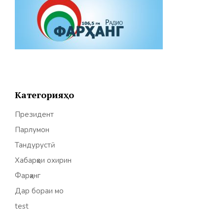
Категорияҳо
Президент
Парлумон
Тандурустӣ
Хабарҳои охирин
Фарҳанг
Дар бораи мо
test