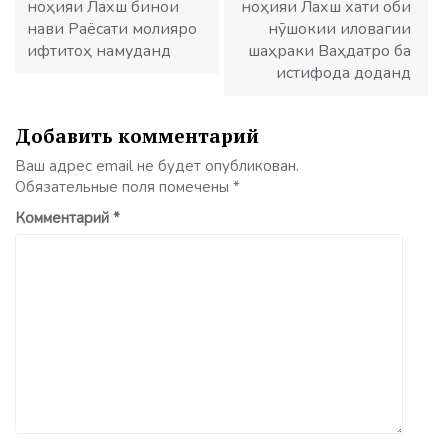
ноҳияи Лахш бинои
ноҳияи Лахш хати оби
нави Раёсати молияро
нӯшокии иловагии
ифтитоҳ намуданд
шаҳраки Ваҳдатро ба
истифода доданд
Добавить комментарий
Ваш адрес email не будет опубликован.
Обязательные поля помечены
*
Комментарий
*