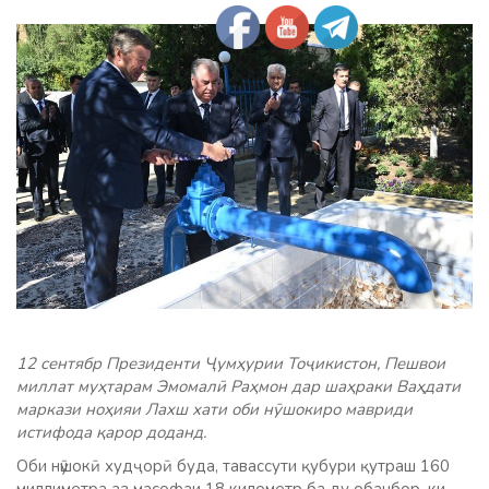
12 сентябр Президенти Ҷумҳурии Тоҷикистон, Пешвои
миллат муҳтарам Эмомалӣ Раҳмон дар шаҳраки Ваҳдати
маркази ноҳияи Лахш хати оби нӯшокиро мавриди
истифода қарор доданд.
Оби нӯшокӣ худҷорӣ буда, тавассути қубури қутраш 160