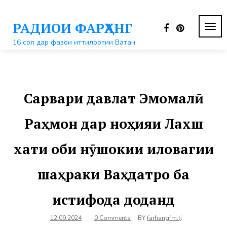
Перейти
к
РАДИОИ ФАРҲАНГ
контенту
ПЕР
НАВ
16 сол дар фазои иттилоотии Ватан
Сарвари давлат Эмомалӣ
Раҳмон дар ноҳияи Лахш
хати оби нӯшокии иловагии
шаҳраки Ваҳдатро ба
истифода доданд
12.09.2024
0 Comments
BY
farhangfm.tj