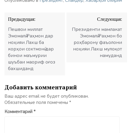
Опубликовано в
Президент
,
Слайдер
,
Хабарҳои охирин
Навигация
Предыдущая:
Следующая:
по
записям
Пешвои миллат
Президенти мамлакат
Эмомалӣ Раҳмон дар
Эмомалӣ Раҳмон бо
ноҳияи Лахш ба
роҳбарону фаъолони
корҳои сохтмонӣ дар
ноҳияи Лахш мулоқот
бинои маъмурии
намуданд
шуъбаи маориф оғоз
бахшиданд
Добавить комментарий
Ваш адрес email не будет опубликован.
Обязательные поля помечены
*
Комментарий
*