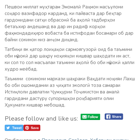
Пешвои миллат муҳтарам Эмомалӣ Раҳмон масъулони
соҳаро вазифадор карданд, ки пайваста дар беҳтар
гардонидани сатҳи обрасонӣ ба аҳолӣ тадбирҳои
бетаъхир андешанд ва дар ин радиф корҳои
фаҳмондадиҳиро вобаста ба истифодаи босамари об дар
байни сокинон низ анҷом диҳанд.
Татбиқи як қатор лоиҳаҳои сармоягузорӣ оид ба таъмини
оби нӯшокӣ дар шаҳру ноҳияҳои кишвар шаҳодати ин аст,
ки сол то сол масъалаи таъмини аҳолӣ бо оби нӯшокӣ ҳалли
худро меёбад.
Таъмини сокинони маркази шаҳраки Ваҳдати ноҳияи Лахш
бо оби ошомидании аз ҷиҳати экологӣ тоза самараи
Истиқлоли давлатии Ҷумҳурии Тоҷикистон ва амалӣ
гардидани дастуру супоришҳои роҳбарияти олии
Ҳукумати кишвар мебошад.
Please follow and like us: