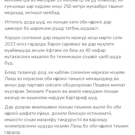
миллиметра аз масофаи 18 километр ба ду обанбор, ки
ғунҷоиши ҳар кадоми онҳо 250 метри мукаабро ташкил
медиҳад, интиқол меёбад.
Иттилоъ дода шуд, ки лоиҳаи хати оби нӯшокӣ дар
ҳамкорӣ бо шарикони рушд татбиқ шудааст.
Корҳои сохтмонӣ дар иншооти мазкур моҳи марти соли
2023 оғоз гардида, барои саривақт ва дар муҳлати
муайяншуда анҷом ёфтани он беш аз 40 нафар
мутахассиси маҳаллӣ бо техникаҳои соҳавӣ ҷалб шуда
буд.
Бояд тазаккур дод, ки қаблан сокинони маркази ноҳияи
Лахш аз норасоии оби нӯшокӣ танқисӣ мекашиданд ва
акнун дар партави сиёсати ободкоронаи Пешвои миллат
муҳтарам Эмомалӣ Раҳмон ва амалӣ намудани лоиҳаи
мазкур ин мушкилии мардум бартараф шуд.
Дар доираи амалишавии лоиҳаи таъмини аҳолӣ бо оби
нӯшокӣ шафати кӯчаҳо, дохили биноҳои истиқоматӣ,
иншооти соҳаи маорифу тандурустӣ ва варзишу
хизматрасонии ҳудуди ноҳияи Лахш бо оби нӯшокӣ таъмин
гардид.