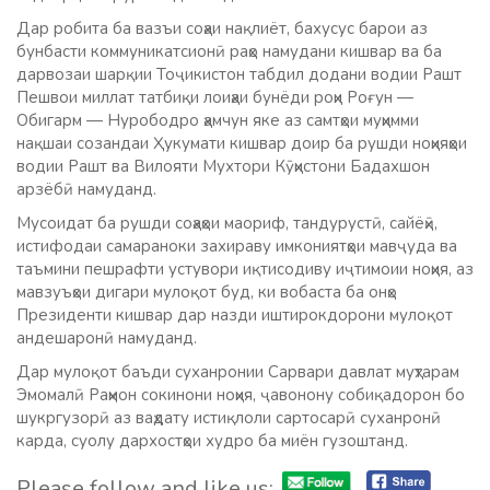
Дар робита ба вазъи соҳаи нақлиёт, бахусус барои аз
бунбасти коммуникатсионӣ раҳо намудани кишвар ва ба
дарвозаи шарқии Тоҷикистон табдил додани водии Рашт
Пешвои миллат татбиқи лоиҳаи бунёди роҳи Роғун —
Обигарм — Нурободро ҳамчун яке аз самтҳои муҳимми
нақшаи созандаи Ҳукумати кишвар доир ба рушди ноҳияҳои
водии Рашт ва Вилояти Мухтори Кӯҳистони Бадахшон
арзёбӣ намуданд.
Мусоидат ба рушди соҳаҳои маориф, тандурустӣ, сайёҳӣ,
истифодаи самараноки захираву имкониятҳои мавҷуда ва
таъмини пешрафти устувори иқтисодиву иҷтимоии ноҳия, аз
мавзуъҳои дигари мулоқот буд, ки вобаста ба онҳо
Президенти кишвар дар назди иштирокдорони мулоқот
андешаронӣ намуданд.
Дар мулоқот баъди суханронии Сарвари давлат муҳтарам
Эмомалӣ Раҳмон сокинони ноҳия, ҷавонону собиқадорон бо
шукргузорӣ аз ваҳдату истиқлоли сартосарӣ суханронӣ
карда, суолу дархостҳои худро ба миён гузоштанд.
Please follow and like us: