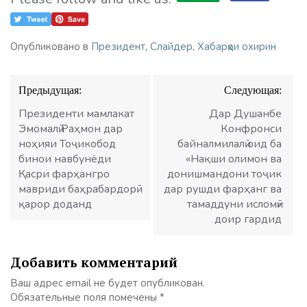
Опубликовано в
Президент
,
Слайдер
,
Хабарҳои охирин
Навигация
Предыдущая:
Следующая:
по
записям
Президенти мамлакат
Дар Душанбе
Эмомалӣ Раҳмон дар
Конфронси
ноҳияи Тоҷикобод
байналмилалӣ оид ба
бинои навбунёди
«Нақши олимон ва
Қасри фарҳангро
донишмандони тоҷик
мавриди баҳрабардорӣ
дар рушди фарҳанг ва
қарор доданд
тамаддуни исломӣ»
доир гардид
Добавить комментарий
Ваш адрес email не будет опубликован.
Обязательные поля помечены
*