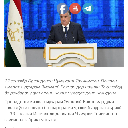
12 сентябр Президенти Ҷумҳурии Тоҷикистон, Пешвои
миллат муҳтарам Эмомалӣ Раҳмон дар ноҳияи Тоҷикобод
бо роҳбарону фаъолони ноҳия мулоқот доир намуданд.
Президенти кишвар муҳтарам Эмомалӣ Раҳмон мардуми
заҳматдӯсти ноҳияро бо фарорасии ҷашни бузурги таърихӣ
— 33-солагии Истиқлоли давлатии Ҷумҳурии Тоҷикистон
самимона табрик гуфтанд.