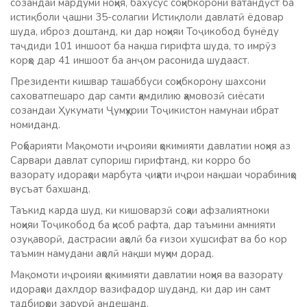
созандаи мардуми ноҳия, бахусус соҳибкорони ватандӯст ба
истиқболи ҷашни 35-солагии Истиқлоли давлатӣ ёдовар
шуда, иброз доштанд, ки дар ноҳияи Тоҷикобод бунёду
таҷдиди 101 иншоот ба нақша гирифта шуда, то имрӯз
корҳо дар 41 иншоот ба анҷом расонида шудааст.
Президенти кишвар ташаббуси соҳибкорону шахсони
саховатпешаро дар самти ҳамдилию ҳамовозӣ сиёсати
созандаи Ҳукумати Ҷумҳурии Тоҷикистон намунаи ибрат
номиданд.
Роҳбарияти Мақомоти иҷроияи ҳокимияти давлатии ноҳия аз
Сарвари давлат супориш гирифтанд, ки корро бо
вазорату идораҳои марбута ҷиҳати иҷрои нақшаи чорабиниҳо
вусъат бахшанд.
Таъкид карда шуд, ки кишоварзӣ соҳаи афзалиятноки
ноҳияи Тоҷикобод ба ҳисоб рафта, дар таъмини амнияти
озуқаворӣ, дастрасии аҳолӣ ба ғизои хушсифат ва бо кор
таъмин намудани аҳолӣ нақши муҳим дорад.
Мақомоти иҷроияи ҳокимияти давлатии ноҳия ва вазорату
идораҳои дахлдор вазифадор шуданд, ки дар ин самт
тадбирҳои зарурӣ андешанд.