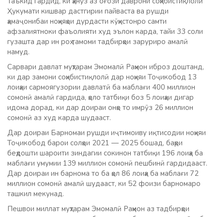
Таъкид гардид, ки ҳанӯз аз оғози даврони соҳибистиқлолӣ
Ҳукумати кишвар дастгирии пайваста ва рушди
ҳамаҷонибаи ноҳияҳои дурдасти кӯҳистонро самти
афзалиятноки фаъолияти худ эълон карда, тайи 33 соли
гузашта дар ин роҳ тамоми тадбирҳои заруриро амалӣ
намуд.
Сарвари давлат муҳтарам Эмомалӣ Раҳмон иброз доштанд,
ки дар замони соҳибистиқлолӣ дар ноҳияи Тоҷикобод 13
лоиҳаи сармоягузории давлатӣ ба маблағи 400 миллион
сомонӣ амалӣ гардида, ҳоло татбиқи боз 5 лоиҳаи дигар
идома дорад, ки дар доираи онҳо то имрӯз 26 миллион
сомонӣ аз худ карда шудааст.
Дар доираи Барномаи рушди иҷтимоиву иқтисодии ноҳияи
Тоҷикобод барои солҳои 2021 — 2025 бошад, баҳри
беҳдошти шароити зиндагии сокинон татбиқи 196 лоиҳа ба
маблағи умумии 139 миллион сомонӣ пешбинӣ гардидааст.
Дар доираи ин барнома то ба ҳол 86 лоиҳа ба маблағи 72
миллион сомонӣ амалӣ шудааст, ки 52 фоизи барномаро
ташкил мекунад.
Пешвои миллат муҳтарам Эмомалӣ Раҳмон аз тадбирҳои