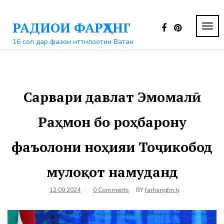
Перейти
к
РАДИОИ ФАРҲАНГ
контенту
ПЕР
НАВ
16 сол дар фазои иттилоотии Ватан
Сарвари давлат Эмомалӣ
Раҳмон бо роҳбарону
фаъолони ноҳияи Тоҷикобод
мулоқот намуданд
12.09.2024
0 Comments
BY
farhangfm.tj