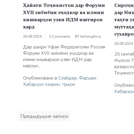
Ҳайати Тоҷикистон дар Форуми
Сироҷи
XVII зиёиёни эҷодкор ва илмии
дар Ниш
кишварҳои узви ИДМ иштирок
таҳти 
кард
муттаҳ
суханр
26.09.2024
0 Comments
BY
farhangfm.tj
26.09.2024
Дар шаҳри Уфаи Федератсияи Россия
Форуми XVII зиёиёни эҷодкор ва
25 сентя
илмии кишварҳои узви ИДМ дар
Иҷлоси 
мавзуи...
вазири к
Тоҷикисто
Опубликовано в
Слайдер
,
Фарҳанг
,
Хабарҳои охирин
,
Ҷаҳон
Опублик
Хабарҳои
Навигация
Предыдущие записи
по
записям