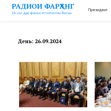
Перейти
РАДИОИ ФАРҲАНГ
к
Президент
контенту
16 сол дар фазои иттилоотии Ватан
День:
26.09.2024