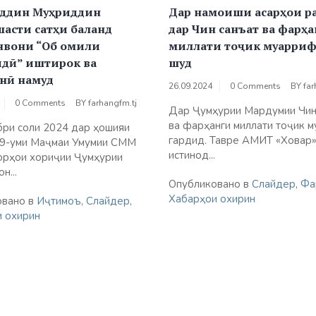
ддин Муҳриддин
Дар намоиши асарҳои р
асти сатҳи баланд
дар Чин санъат ва фарҳ
унвони “Об омили
миллати тоҷик муарриф
идӣ” иштирок ва
шуд
онӣ намуд
26.09.2024
0 Comments
BY
far
0 Comments
BY
farhangfm.tj
Дар Ҷумҳурии Мардумии Чин
ва фарҳанги миллати тоҷик м
бри соли 2024 дар ҳошияи
гардид. Тавре АМИТ «Ховар»
79-уми Маҷмаи Умумии СММ
истинод...
орҳои хориҷии Ҷумҳурии
н...
Опубликовано в
Слайдер
,
Фа
Хабарҳои охирин
овано в
Иҷтимоъ
,
Слайдер
,
 охирин