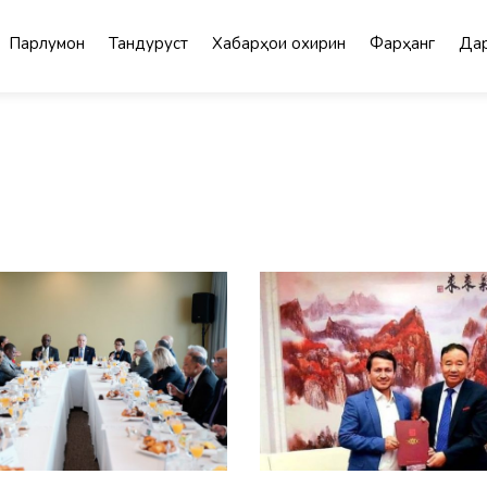
Парлумон
Тандурустӣ
Хабарҳои охирин
Фарҳанг
Дар