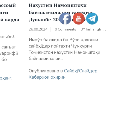
ассомӣ
Нахустин Намоишгоҳи
анги
байналмилалии сайёҳии
ӣ карда
Душанбе-2024 оғоз ёфт
26.09.2024
0 Comments
BY
farhangfm.tj
hangfm.tj
Имрӯз бахшида ба Рӯзи ҷаҳонии
сайёҳӣ дар пойтахти Ҷумҳурии
 санъат
Тоҷикистон нахустин Намоишгоҳи
уаррифӣ
байналмилалии...
 бо
Опубликовано в
Сайёҳӣ
,
Слайдер
,
Хабарҳои охирин
рҳанг
,