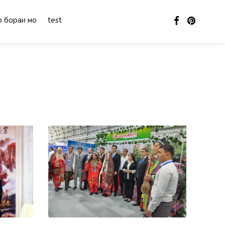
 бораи мо
test